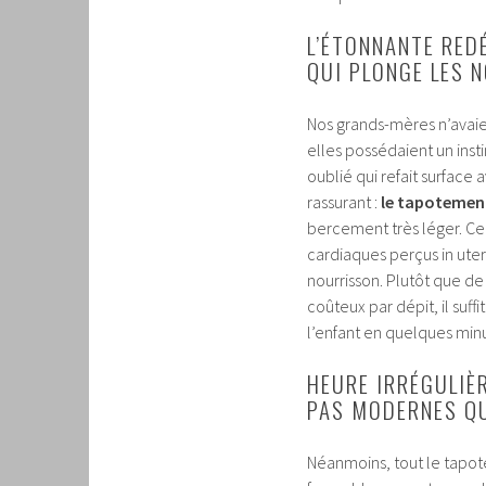
L’ÉTONNANTE RED
QUI PLONGE LES 
Nos grands-mères n’avaien
elles possédaient un insti
oublié qui refait surfac
rassurant :
le tapotement
bercement très léger. Ce
cardiaques perçus in ute
nourrisson. Plutôt que de
coûteux par dépit, il suff
l’enfant en quelques min
HEURE IRRÉGULIÈR
PAS MODERNES QU
Néanmoins, tout le tapote