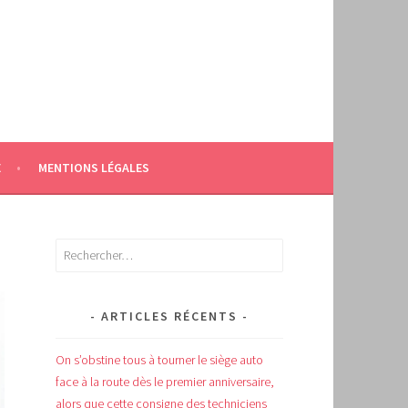
E
MENTIONS LÉGALES
Rechercher :
ARTICLES RÉCENTS
On s’obstine tous à tourner le siège auto
face à la route dès le premier anniversaire,
alors que cette consigne des techniciens