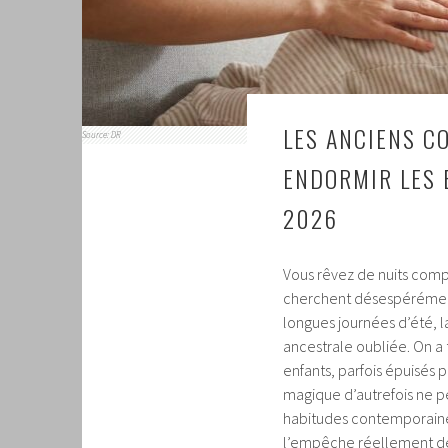
LES ANCIENS C
Source: DR
ENDORMIR LES B
2026
Vous rêvez de nuits compl
cherchent désespérémen
longues journées d’été, l
ancestrale oubliée. On 
enfants, parfois épuisés
magique d’autrefois ne pe
habitudes contemporaines
l’empêche réellement de