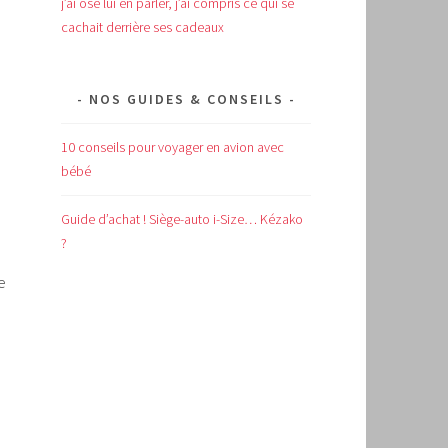
j’ai osé lui en parler, j’ai compris ce qui se
cachait derrière ses cadeaux
NOS GUIDES & CONSEILS
10 conseils pour voyager en avion avec
bébé
Guide d’achat !
Siège-auto i-Size… Kézako
?
e