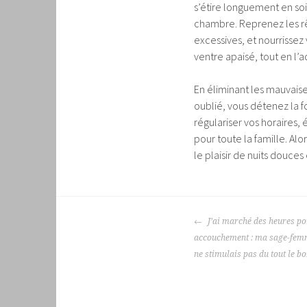
s’étire longuement en soi
chambre. Reprenez les rêne
excessives, et nourrissez
ventre apaisé, tout en l
En éliminant les mauvais
oublié, vous détenez la f
régulariser vos horaires,
pour toute la famille. Al
le plaisir de nuits douces 
NAVIGATION
J’ai marché des heures p
DES
accouchement : ma sage-fem
ARTICLES
ne stimulais pas du tout le 