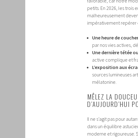
favorable, car notre mod
petits. En 2026, les troi
malheureusement devenues
impérativement repérer et
Une heure de coucher 
par nos vies actives, 
Une dernière tétée o
active complique et fr
L’exposition aux écra
sources lumineuses arti
mélatonine.
MÊLEZ LA DOUCEU
D’AUJOURD’HUI P
Il ne s’agit pas pour auta
dans un équilibre astucie
moderne et rigoureuse. Su