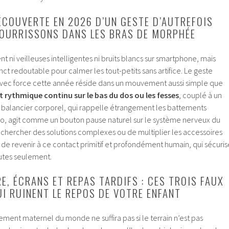
ÉCOUVERTE EN 2026 D’UN GESTE D’AUTREFOIS
NOURRISSONS DANS LES BRAS DE MORPHÉE
t ni veilleuses intelligentes ni bruits blancs sur smartphone, mais
nct redoutable pour calmer les tout-petits sans artifice. Le geste
e avec force cette année réside dans un mouvement aussi simple que
 rythmique continu sur le bas du dos ou les fesses
, couplé à un
 balancier corporel, qui rappelle étrangement les battements
ro, agit comme un bouton pause naturel sur le système nerveux du
 chercher des solutions complexes ou de multiplier les accessoires
it de revenir à ce contact primitif et profondément humain, qui sécuris
utes seulement.
E, ÉCRANS ET REPAS TARDIFS : CES TROIS FAUX
I RUINENT LE REPOS DE VOTRE ENFANT
ment maternel du monde ne suffira pas si le terrain n’est pas