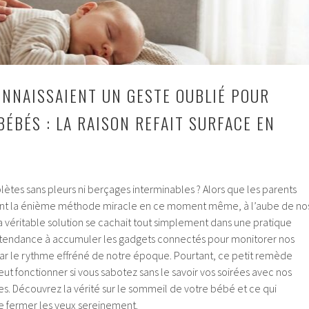
ONNAISSAIENT UN GESTE OUBLIÉ POUR
ÉBÉS : LA RAISON REFAIT SURFACE EN
ètes sans pleurs ni berçages interminables ? Alors que les parents
t la énième méthode miracle en ce moment même, à l’aube de no
a véritable solution se cachait tout simplement dans une pratique
a tendance à accumuler les gadgets connectés pour monitorer nos
 par le rythme effréné de notre époque. Pourtant, ce petit remède
ut fonctionner si vous sabotez sans le savoir vos soirées avec nos
. Découvrez la vérité sur le sommeil de votre bébé et ce qui
 fermer les yeux sereinement.