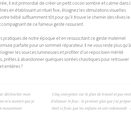
rée, il est primordial de créer un petit cocon sombre et calme dans l
s en établissant un rituel fixe, éloignez les stimulations visuelles
 votre bébé suffisamment tôt pour qu’il trouve le chemin des rêves le
’accompagnant de ce fameux geste rassurant.
es pratiques de notre époque et en ressuscitant ce geste maternel
ormule parfaite pour un sommeil réparateur. Il ne vous reste plus qu’à
 éloigner les sources lumineuses et profiter d’un repos bien mérité
ors, prêtes à abandonner quelques soirées chaotiques pour retrouver
et entières ?
our déclencher mon
Cinq courgettes sur le plan de travail et pas env
me m’a montré que je
d’allumer le four : le premier plat que j’ai prépa
bon mouvement
était si frais que les enfants en ont redemandé