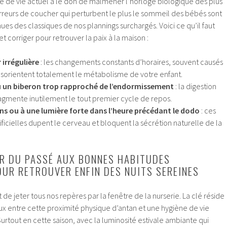
e de vie actuel a le don de malmener l’horloge biologique des plus
s erreurs de coucher qui perturbent le plus le sommeil des bébés sont
 des classiques de nos plannings surchargés. Voici ce qu’il faut
 corriger pour retrouver la paix à la maison :
irrégulière
: les changements constants d’horaires, souvent causés
désorientent totalement le métabolisme de votre enfant.
u un biberon trop rapproché de l’endormissement
: la digestion
agmente inutilement le tout premier cycle de repos.
ns ou à une lumière forte dans l’heure précédant le dodo
: ces
ficielles dupent le cerveau et bloquent la sécrétion naturelle de la
R DU PASSÉ AUX BONNES HABITUDES
OUR RETROUVER ENFIN DES NUITS SEREINES
nt de jeter tous nos repères par la fenêtre de la nurserie. La clé réside
ux entre cette proximité physique d’antan et une hygiène de vie
rtout en cette saison, avec la luminosité estivale ambiante qui