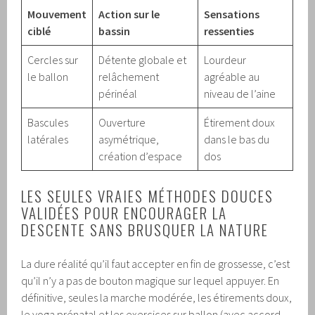
Mouvement
Action sur le
Sensations
ciblé
bassin
ressenties
Cercles sur
Détente globale et
Lourdeur
le ballon
relâchement
agréable au
périnéal
niveau de l’aine
Bascules
Ouverture
Étirement doux
latérales
asymétrique,
dans le bas du
création d’espace
dos
LES SEULES VRAIES MÉTHODES DOUCES
VALIDÉES POUR ENCOURAGER LA
DESCENTE SANS BRUSQUER LA NATURE
La dure réalité qu’il faut accepter en fin de grossesse, c’est
qu’il n’y a pas de bouton magique sur lequel appuyer. En
définitive, seules la marche modérée, les étirements doux,
le yoga prénatal et les exercices sur ballon (avec accord