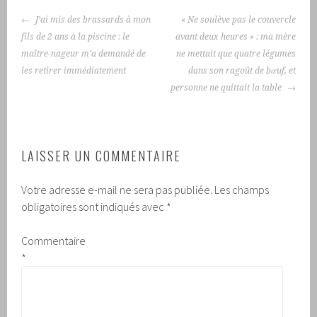
NAVIGATION
J’ai mis des brassards à mon
« Ne soulève pas le couvercle
DES
fils de 2 ans à la piscine : le
avant deux heures » : ma mère
ARTICLES
maître-nageur m’a demandé de
ne mettait que quatre légumes
les retirer immédiatement
dans son ragoût de bœuf, et
personne ne quittait la table
LAISSER UN COMMENTAIRE
Votre adresse e-mail ne sera pas publiée.
Les champs
obligatoires sont indiqués avec
*
Commentaire
*