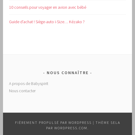
10 conseils pour voyager en avion avec bébé
Guide d’achat !
Siège-auto i-Size… Kézako ?
NOUS CONNAÎTRE
A propos de Babyspirit
Nous contacter
FIÈREMENT PROPULSÉ PAR WORDPRESS
|
THÈME SELA
PAR
WORDPRESS.COM
.