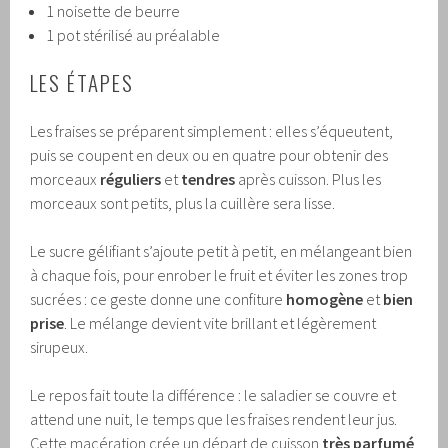
1 noisette de beurre
1 pot stérilisé au préalable
LES ÉTAPES
Les fraises se préparent simplement : elles s’équeutent,
puis se coupent en deux ou en quatre pour obtenir des
morceaux
réguliers
et
tendres
après cuisson. Plus les
morceaux sont petits, plus la cuillère sera lisse.
Le sucre gélifiant s’ajoute petit à petit, en mélangeant bien
à chaque fois, pour enrober le fruit et éviter les zones trop
sucrées : ce geste donne une confiture
homogène
et
bien
prise
. Le mélange devient vite brillant et légèrement
sirupeux.
Le repos fait toute la différence : le saladier se couvre et
attend une nuit, le temps que les fraises rendent leur jus.
Cette macération crée un départ de cuisson
très parfumé