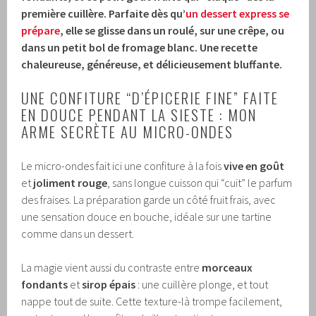
première cuillère. Parfaite dès qu’
un dessert express se
prépare
, elle se glisse dans un roulé, sur une crêpe, ou
dans un petit bol de fromage blanc. Une recette
chaleureuse, généreuse, et délicieusement bluffante.
UNE CONFITURE “D’ÉPICERIE FINE” FAITE
EN DOUCE PENDANT LA SIESTE : MON
ARME SECRÈTE AU MICRO-ONDES
Le micro-ondes fait ici une confiture à la fois
vive en goût
et
joliment rouge
, sans longue cuisson qui “cuit” le parfum
des fraises. La préparation garde un côté fruit frais, avec
une sensation douce en bouche, idéale sur une tartine
comme dans un dessert.
La magie vient aussi du contraste entre
morceaux
fondants
et
sirop épais
: une cuillère plonge, et tout
nappe tout de suite. Cette texture-là trompe facilement,