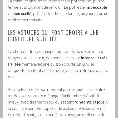
La confiture chaude se verse dans le pot stérilisé, puis se
ferme aussitôt avant de refroidir. Le pot reste
impeccable
et
bien scellé
, prêt à attendre une tartine, un yaourt, ou un
petit dessert minute.
LES ASTUCES QUI FONT CROIRE À UNE
CONFITURE ACHETÉE
Le choix des fraises change tout : des fraises bien mûres,
rouges jusqu’au cœur, donnent une saveur
intense
et
très
fruitée
même avec une cuisson courte. En juin, les
barquettes sentent déjà le sucre, et ça se retrouve dans le
pot.
Pour la texture, le bon moment pour remuer, c’est entre
les deux cuissons : le mélange s’uniformise et épaissit
mieux, avec des morceaux qui restent
fondants
et
jolis
. Si
la confiture semble trop liquide à chaud, elle se raffermit
en refroidissant ; si elle paraît trop prise, un petit coup de