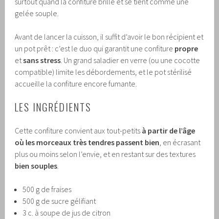
surtout quand la confiture brille et se tient comme une
gelée souple.
Avant de lancer la cuisson, il suffit d’avoir le bon récipient et
un pot prêt : c’est le duo qui garantit une confiture
propre
et
sans stress
. Un grand saladier en verre (ou une cocotte
compatible) limite les débordements, et le pot stérilisé
accueille la confiture encore fumante.
LES INGRÉDIENTS
Cette confiture convient aux tout-petits
à partir de l’âge
où les morceaux très tendres passent bien
, en écrasant
plus ou moins selon l’envie, et en restant sur des textures
bien souples
.
500 g de fraises
500 g de sucre gélifiant
3 c. à soupe de jus de citron