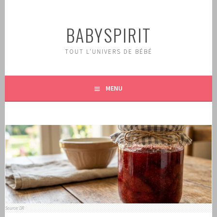
Aller
au
BABYSPIRIT
contenu
principal
TOUT L'UNIVERS DE BÉBÉ
MENU
Source: DR