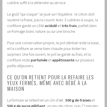
cuillère suffit à la détendre au service.
Le goût “qui claque” se joue sur l’équilibre : le citron doit
soutenir la fraise, pas la couvrir. Avec 3 cuillères à soupe, la
confiture garde un côté
acidulé
et
très frais
, parfait dans
un fromage blanc nature ou sur une brioche.
Pour une conservation propre, le pot stérilisé reste la base,
et la confiture se verse bien chaude pour éviter les
surprises. Une fois ouvert, le pot se garde au frais, et la
confiture reste
parfumée
et
appétissante
sur plusieurs
petits-déjeuners.
CE QU’ON RETIENT POUR LA REFAIRE LES
YEUX FERMÉS, MÊME AVEC BÉBÉ À LA
MAISON
La formule se retient en un clin d’œil :
500 g de fraises
et
500 g de sucre gélifiant
, un peu de citron, puis 12 minutes