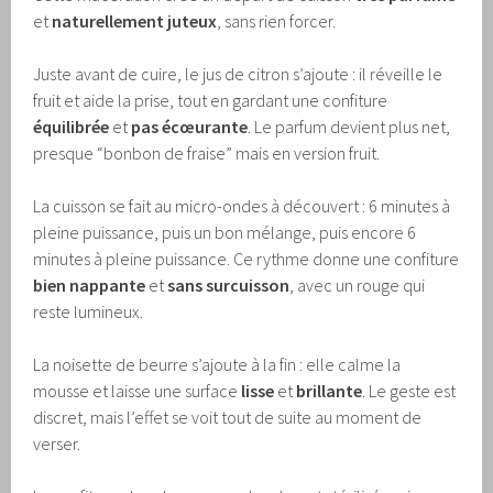
et
naturellement juteux
, sans rien forcer.
Juste avant de cuire, le jus de citron s’ajoute : il réveille le
fruit et aide la prise, tout en gardant une confiture
équilibrée
et
pas écœurante
. Le parfum devient plus net,
presque “bonbon de fraise” mais en version fruit.
La cuisson se fait au micro-ondes à découvert : 6 minutes à
pleine puissance, puis un bon mélange, puis encore 6
minutes à pleine puissance. Ce rythme donne une confiture
bien nappante
et
sans surcuisson
, avec un rouge qui
reste lumineux.
La noisette de beurre s’ajoute à la fin : elle calme la
mousse et laisse une surface
lisse
et
brillante
. Le geste est
discret, mais l’effet se voit tout de suite au moment de
verser.