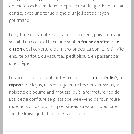
de micro-ondes en deux temps. Le résultat garde le fruit au
centre, avec une tenue digne d’un joli pot de rayon
gourmand.
Le rythme est simple : les fraises macèrent, puis la cuisson
se fait d’un coup, et la cuisine sent
la fraise confite
et
le
citron
dès l’ouverture du micro-ondes. La confiture s’invite
ensuite partout, du yaourt au petit biscuit, en passant par
une crêpe.
Les points clés restent faciles à retenir : un
pot stérilisé
, un
repos
pour le jus, un remuage entre les deux cuissons, la
noisette de beurre anti-mousse, puis la fermeture rapide.
Et si cette confiture se glissait ce week-end dans un roulé
moelleux ou dans un simple gâteau au yaourt, pour une
touche fraise qui fait toujours son effet ?