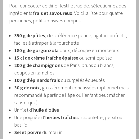
Pour concocter ce dîner festif et rapide, sélectionnez des
ingrédients
frais et savoureux
. Voici la liste pour quatre
personnes, petits convives compris :
350 g de pâtes
, de préférence penne, rigatoni ou fusilli,
faciles à attraper à la fourchette
180 g de gorgonzola
doux, découpé en morceaux
15 cl de crème fraîche épaisse
ou semi-épaisse
200 g de champignons
de Paris, bruns ou blancs,
coupés en lamelles
100 g d’épinards frais
ou surgelés équeutés
30 g de noix
, grossièrement concassées (optionnel mais
recommandé à partir de l’âge où l’enfant peut mâcher
sans risque)
Un filet d’
huile d’olive
Une poignée d’
herbes fraîches
: ciboulette, persil ou
basilic
Sel et poivre
du moulin