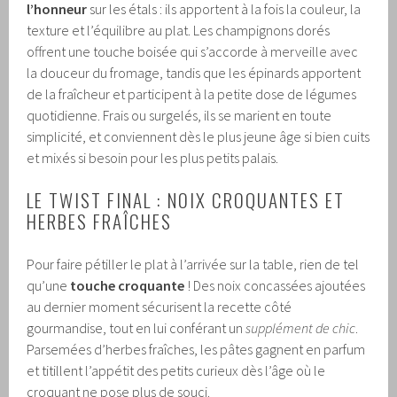
l’honneur
sur les étals : ils apportent à la fois la couleur, la
texture et l’équilibre au plat. Les champignons dorés
offrent une touche boisée qui s’accorde à merveille avec
la douceur du fromage, tandis que les épinards apportent
de la fraîcheur et participent à la petite dose de légumes
quotidienne. Frais ou surgelés, ils se marient en toute
simplicité, et conviennent dès le plus jeune âge si bien cuits
et mixés si besoin pour les plus petits palais.
LE TWIST FINAL : NOIX CROQUANTES ET
HERBES FRAÎCHES
Pour faire pétiller le plat à l’arrivée sur la table, rien de tel
qu’une
touche croquante
! Des noix concassées ajoutées
au dernier moment sécurisent la recette côté
gourmandise, tout en lui conférant un
supplément de chic
.
Parsemées d’herbes fraîches, les pâtes gagnent en parfum
et titillent l’appétit des petits curieux dès l’âge où le
croquant ne pose plus de souci.