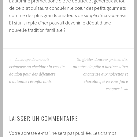
L’automne promet donc d’être douillet et généreux autour
de ce plat qui saura conquérir le cœur des petits gourmets
comme des plus grands amateurs de
simplicité savoureuse
.
Et si un simple dîner pouvait devenir le début d’une
nouvelle tradition familiale ?
NAVIGATION
La soupe de brocoli
Un goûter douceur prêt en dix
DES
crémeuse au cheddar : la recette
minutes : la pâte à tartiner ultra
ARTICLES
doudou pour des déjeuners
onctueuse aux noisettes et
d’automne réconfortants
chocolat qui va vous faire
craquer !
LAISSER UN COMMENTAIRE
Votre adresse e-mail ne sera pas publiée.
Les champs