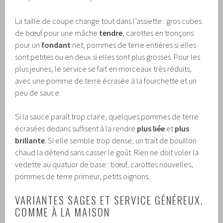
La taille de coupe change tout dans l’assiette : gros cubes
de bœuf pour une mâche
tendre
, carottes en tronçons
pour un
fondant
net, pommes de terre entières si elles
sont petites ou en deux si elles sont plus grosses. Pour les
plus jeunes, le service se fait en morceaux très réduits,
avec une pomme de terre écrasée à la fourchette et un
peu de sauce.
Si la sauce paraît trop claire, quelques pommes de terre
écrasées dedans suffisent à la rendre
plus liée
et
plus
brillante
. Si elle semble trop dense, un trait de bouillon
chaud la détend sans casser le goût. Rien ne doit voler la
vedette au quatuor de base : bœuf, carottes nouvelles,
pommes de terre primeur, petits oignons.
VARIANTES SAGES ET SERVICE GÉNÉREUX,
COMME À LA MAISON