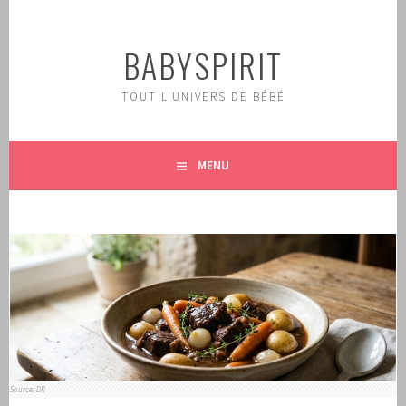
Aller
au
BABYSPIRIT
contenu
principal
TOUT L'UNIVERS DE BÉBÉ
MENU
Source: DR