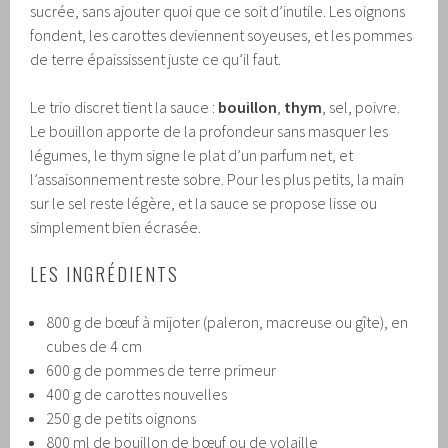
sucrée, sans ajouter quoi que ce soit d’inutile. Les oignons
fondent, les carottes deviennent soyeuses, et les pommes
de terre épaississent juste ce qu’il faut.
Le trio discret tient la sauce :
bouillon
,
thym
, sel, poivre.
Le bouillon apporte de la profondeur sans masquer les
légumes, le thym signe le plat d’un parfum net, et
l’assaisonnement reste sobre. Pour les plus petits, la main
sur le sel reste légère, et la sauce se propose lisse ou
simplement bien écrasée.
LES INGRÉDIENTS
800 g de bœuf à mijoter (paleron, macreuse ou gîte), en
cubes de 4 cm
600 g de pommes de terre primeur
400 g de carottes nouvelles
250 g de petits oignons
800 ml de bouillon de bœuf ou de volaille