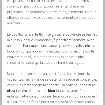
tôt, pour se confire et parfumer la sauce. Les carottes
suivent, en gros tronçons, pour rester tendres mais
présentes. Les pommes de terre, elles, attendent un peu :
elles épaississent vite, et c’est précisément ce qu’on veut
maîtriser.
Le bouillon arrive, le thym se glisse, le couvercle se ferme :
la cuisson longue commence, à petit frémissement, avec
un parfum
herbacé
et une sauce qui devient
veloutée
. Le
bouillon doit juste couvrir à hauteur, pas noyer. Une fois le
couvercle posé, le plat entre dans sa phase la plus
importante, celle qui fait tout le charme du ragoût.
Deux heures sans soulever, c’est là que tout se joue : la
vapeur tourne, la viande se détend, la sauce se concentre,
et les sucs restent dans la cocotte. On obtient une texture
ultra tendre
et une sauce
bien liée
sans farine. Pour les
enfants, cette cuisson donne des morceaux qui se coupent
à la cuillère, parfaits à partir du moment où la mastication