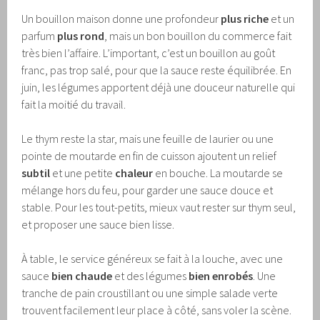
Un bouillon maison donne une profondeur
plus riche
et un
parfum
plus rond
, mais un bon bouillon du commerce fait
très bien l’affaire. L’important, c’est un bouillon au goût
franc, pas trop salé, pour que la sauce reste équilibrée. En
juin, les légumes apportent déjà une douceur naturelle qui
fait la moitié du travail.
Le thym reste la star, mais une feuille de laurier ou une
pointe de moutarde en fin de cuisson ajoutent un relief
subtil
et une petite
chaleur
en bouche. La moutarde se
mélange hors du feu, pour garder une sauce douce et
stable. Pour les tout-petits, mieux vaut rester sur thym seul,
et proposer une sauce bien lisse.
À table, le service généreux se fait à la louche, avec une
sauce
bien chaude
et des légumes
bien enrobés
. Une
tranche de pain croustillant ou une simple salade verte
trouvent facilement leur place à côté, sans voler la scène.