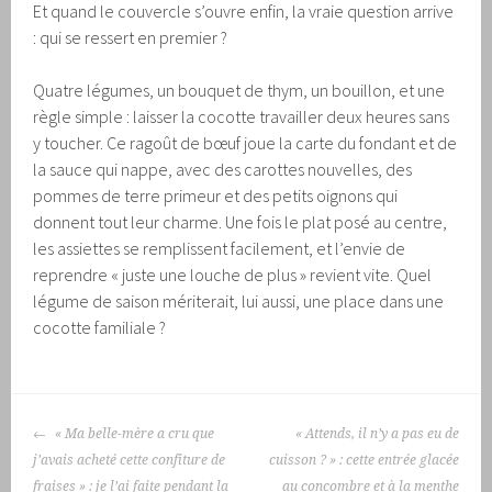
Et quand le couvercle s’ouvre enfin, la vraie question arrive
: qui se ressert en premier ?
Quatre légumes, un bouquet de thym, un bouillon, et une
règle simple : laisser la cocotte travailler deux heures sans
y toucher. Ce ragoût de bœuf joue la carte du fondant et de
la sauce qui nappe, avec des carottes nouvelles, des
pommes de terre primeur et des petits oignons qui
donnent tout leur charme. Une fois le plat posé au centre,
les assiettes se remplissent facilement, et l’envie de
reprendre « juste une louche de plus » revient vite. Quel
légume de saison mériterait, lui aussi, une place dans une
cocotte familiale ?
NAVIGATION
« Ma belle-mère a cru que
« Attends, il n’y a pas eu de
DES
j’avais acheté cette confiture de
cuisson ? » : cette entrée glacée
ARTICLES
fraises » : je l’ai faite pendant la
au concombre et à la menthe