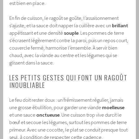
est bien en place.
En fin de cuisson, le ragoût se goûte, l’assaisonnement
s’ajuste, et la sauce doit napper la cuillère avec un
brillant
appétissant et une densité
souple
. Les pommes de terre
s’écrasent légèrement contre la paroi, puis un repos court,
couvercle fermé, harmonise l’ensemble. À servir bien
chaud, avec la viande au centre et les légumes qui se
glissent dans la sauce.
LES PETITS GESTES QUI FONT UN RAGOÛT
INOUBLIABLE
Le feu doit rester doux : un frémissement régulier, jamais
une grosse ébullition, pour garder une viande
moelleuse
et une sauce
onctueuse
. Une cuisson trop vive durcit le
bœuf et secoue les légumes, surtout les pommes de terre
primeur. Avec une cocotte, le plat se conduit presque tout
seul, à condition de respecter cette cadence.