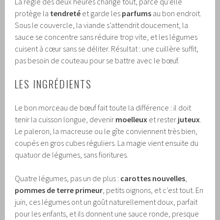
La règle des deux heures change tout, parce qu’elle
protège la
tendreté
et garde les
parfums
au bon endroit.
Sous le couvercle, la viande s’attendrit doucement, la
sauce se concentre sans réduire trop vite, et les légumes
cuisent à cœur sans se déliter. Résultat : une cuillère suffit,
pas besoin de couteau pour se battre avec le bœuf.
LES INGRÉDIENTS
Le bon morceau de bœuf fait toute la différence : il doit
tenir la cuisson longue, devenir
moelleux
et rester
juteux
.
Le paleron, la macreuse ou le gîte conviennent très bien,
coupés en gros cubes réguliers. La magie vient ensuite du
quatuor de légumes, sans fioritures.
Quatre légumes, pas un de plus :
carottes nouvelles
,
pommes de terre primeur
, petits oignons, et c’est tout. En
juin, ces légumes ont un goût naturellement doux, parfait
pour les enfants, et ils donnent une sauce ronde, presque