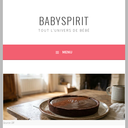
Aller
au
BABYSPIRIT
contenu
principal
TOUT L'UNIVERS DE BÉBÉ
MENU
Source: DR