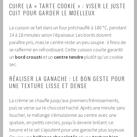
CUIRE LA « TARTE COOKIE » : VISER LE JUSTE
CUIT POUR GARDER LE MOELLEUX
La cuisson se fait dans un four préchauffé à 180 °C, pendant
14 à 18 minutes selon l’épaisseur. Les bords doivent
paraître pris, mais le centre reste un peu souple : il finira de
se raffermir en refroidissant. Cette cuisson courte garantit
un
bord crousti
et un
centre tendre
plutôt qu’un cookie
sec.
RÉALISER LA GANACHE : LE BON GESTE POUR
UNE TEXTURE LISSE ET DENSE
La crème se chauffe jusqu’aux premiers frémissements,
puis se verse sur le chocolat haché. Après une minute sans
toucher, le mélange s’émulsionne au centre avec une
spatule, en petits cercles, jusqu’à devenir brillant. Le
beurre et le sel s’ajoutent pour une ganache plus soyeuse.
On vise une
brillance chocolatée
et une
texture bien