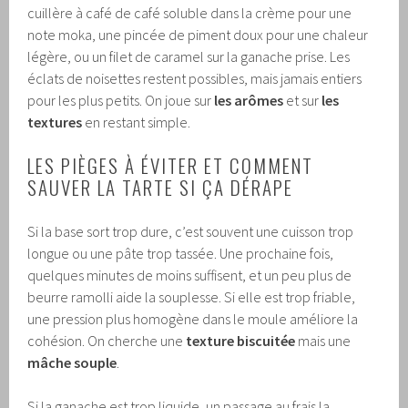
cuillère à café de café soluble dans la crème pour une
note moka, une pincée de piment doux pour une chaleur
légère, ou un filet de caramel sur la ganache prise. Les
éclats de noisettes restent possibles, mais jamais entiers
pour les plus petits. On joue sur
les arômes
et sur
les
textures
en restant simple.
LES PIÈGES À ÉVITER ET COMMENT
SAUVER LA TARTE SI ÇA DÉRAPE
Si la base sort trop dure, c’est souvent une cuisson trop
longue ou une pâte trop tassée. Une prochaine fois,
quelques minutes de moins suffisent, et un peu plus de
beurre ramolli aide la souplesse. Si elle est trop friable,
une pression plus homogène dans le moule améliore la
cohésion. On cherche une
texture biscuitée
mais une
mâche souple
.
Si la ganache est trop liquide, un passage au frais la