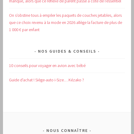
manqué, alors que ce réflexe de parent passe à côté de l’essentiel
On s’obstine tous à empiler les paquets de couches jetables, alors
que ce choix revenu à la mode en 2026 allège la facture de plus de
1 000 € par enfant
NOS GUIDES & CONSEILS
10 conseils pour voyager en avion avec bébé
Guide d’achat !
Siège-auto i-Size… Kézako ?
NOUS CONNAÎTRE