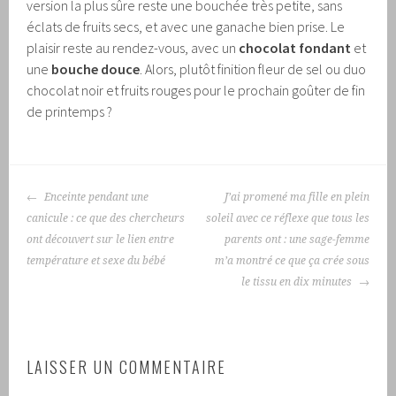
version la plus sûre reste une bouchée très petite, sans
éclats de fruits secs, et avec une ganache bien prise. Le
plaisir reste au rendez-vous, avec un
chocolat fondant
et
une
bouche douce
. Alors, plutôt finition fleur de sel ou duo
chocolat noir et fruits rouges pour le prochain goûter de fin
de printemps ?
NAVIGATION
Enceinte pendant une
J’ai promené ma fille en plein
DES
canicule : ce que des chercheurs
soleil avec ce réflexe que tous les
ARTICLES
ont découvert sur le lien entre
parents ont : une sage-femme
température et sexe du bébé
m’a montré ce que ça crée sous
le tissu en dix minutes
LAISSER UN COMMENTAIRE