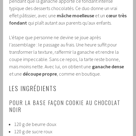
pendant que la ganache apporte ce fondant intense
typique des desserts chocolatés. Ce duo donne un vrai
effet pâtissier, avec une
mâche moelleuse
et un
cœur très
fondant
qui plaît autant aux parents qu’aux enfants.
L’étape que personne ne devine se joue après
l’assemblage : le passage au frais. Une heure suffit pour
transformer la texture, raffermir la ganache et rendre la
coupe impeccable. Sans ce repos, la tarte reste bonne,
mais moins nette. Avec lui, on obtient une
ganache dense
et une
découpe propre
, comme en boutique.
LES INGRÉDIENTS
POUR LA BASE FAÇON COOKIE AU CHOCOLAT
NOIR
120 g de beurre doux
120 g de sucre roux