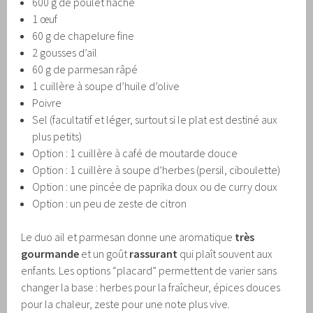
600 g de poulet haché
1 œuf
60 g de chapelure fine
2 gousses d’ail
60 g de parmesan râpé
1 cuillère à soupe d’huile d’olive
Poivre
Sel (facultatif et léger, surtout si le plat est destiné aux
plus petits)
Option : 1 cuillère à café de moutarde douce
Option : 1 cuillère à soupe d’herbes (persil, ciboulette)
Option : une pincée de paprika doux ou de curry doux
Option : un peu de zeste de citron
Le duo ail et parmesan donne une aromatique
très
gourmande
et un goût
rassurant
qui plaît souvent aux
enfants. Les options “placard” permettent de varier sans
changer la base : herbes pour la fraîcheur, épices douces
pour la chaleur, zeste pour une note plus vive.