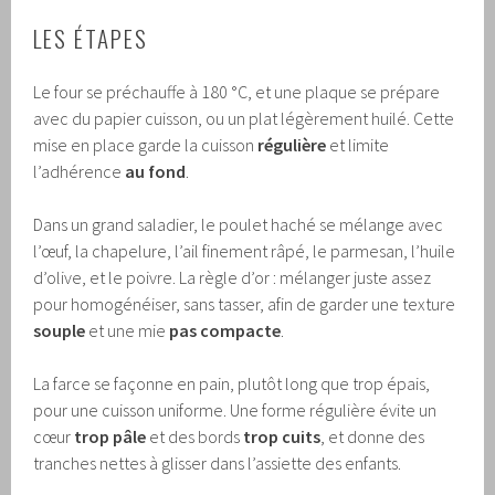
LES ÉTAPES
Le four se préchauffe à 180 °C, et une plaque se prépare
avec du papier cuisson, ou un plat légèrement huilé. Cette
mise en place garde la cuisson
régulière
et limite
l’adhérence
au fond
.
Dans un grand saladier, le poulet haché se mélange avec
l’œuf, la chapelure, l’ail finement râpé, le parmesan, l’huile
d’olive, et le poivre. La règle d’or : mélanger juste assez
pour homogénéiser, sans tasser, afin de garder une texture
souple
et une mie
pas compacte
.
La farce se façonne en pain, plutôt long que trop épais,
pour une cuisson uniforme. Une forme régulière évite un
cœur
trop pâle
et des bords
trop cuits
, et donne des
tranches nettes à glisser dans l’assiette des enfants.