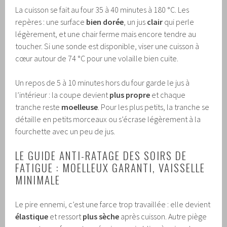
La cuisson se fait au four 35 à 40 minutes à 180 °C. Les
repères : une surface
bien dorée
, un jus
clair
qui perle
légèrement, et une chair ferme mais encore tendre au
toucher. Si une sonde est disponible, viser une cuisson à
cœur autour de 74 °C pour une volaille bien cuite.
Un repos de 5 à 10 minutes hors du four garde le jus à
l’intérieur : la coupe devient
plus propre
et chaque
tranche reste
moelleuse
. Pour les plus petits, la tranche se
détaille en petits morceaux ou s’écrase légèrement à la
fourchette avec un peu de jus.
LE GUIDE ANTI-RATAGE DES SOIRS DE
FATIGUE : MOELLEUX GARANTI, VAISSELLE
MINIMALE
Le pire ennemi, c’est une farce trop travaillée : elle devient
élastique
et ressort
plus sèche
après cuisson. Autre piège