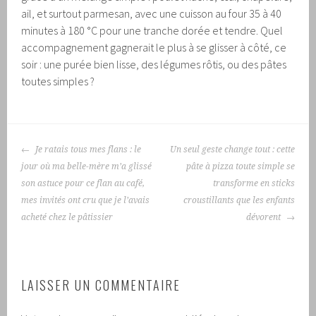
ail, et surtout parmesan, avec une cuisson au four 35 à 40
minutes à 180 °C pour une tranche dorée et tendre. Quel
accompagnement gagnerait le plus à se glisser à côté, ce
soir : une purée bien lisse, des légumes rôtis, ou des pâtes
toutes simples ?
NAVIGATION
Je ratais tous mes flans : le
Un seul geste change tout : cette
DES
jour où ma belle-mère m’a glissé
pâte à pizza toute simple se
ARTICLES
son astuce pour ce flan au café,
transforme en sticks
mes invités ont cru que je l’avais
croustillants que les enfants
acheté chez le pâtissier
dévorent
LAISSER UN COMMENTAIRE