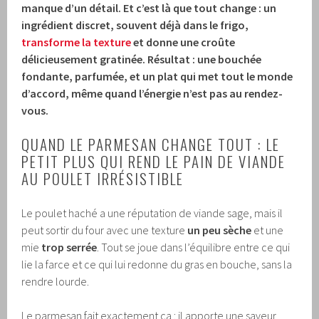
manque d’un détail. Et c’est là que tout change : un
ingrédient discret, souvent déjà dans le frigo,
transforme la texture
et donne une croûte
délicieusement gratinée. Résultat : une bouchée
fondante, parfumée, et un plat qui met tout le monde
d’accord, même quand l’énergie n’est pas au rendez-
vous.
QUAND LE PARMESAN CHANGE TOUT : LE
PETIT PLUS QUI REND LE PAIN DE VIANDE
AU POULET IRRÉSISTIBLE
Le poulet haché a une réputation de viande sage, mais il
peut sortir du four avec une texture
un peu sèche
et une
mie
trop serrée
. Tout se joue dans l’équilibre entre ce qui
lie la farce et ce qui lui redonne du gras en bouche, sans la
rendre lourde.
Le parmesan fait exactement ça : il apporte une saveur