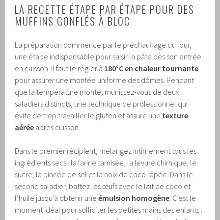
LA RECETTE ÉTAPE PAR ÉTAPE POUR DES
MUFFINS GONFLÉS À BLOC
La préparation commence par le préchauffage du four,
une étape indispensable pour saisir la pâte dès son entrée
en cuisson. Il faut le régler à
180°C en chaleur tournante
pour assurer une montée uniforme des dômes. Pendant
que la température monte, munissez-vous de deux
saladiers distincts, une technique de professionnel qui
évite de trop travailler le gluten et assure une
texture
aérée
après cuisson.
Dans le premier récipient, mélangez intimement tous les
ingrédients secs : la farine tamisée, la levure chimique, le
sucre, la pincée de sel et la noix de coco râpée. Dans le
second saladier, battez les œufs avec le lait de coco et
l’huile jusqu’à obtenir une
émulsion homogène
. C’est le
moment idéal pour solliciter les petites mains des enfants :