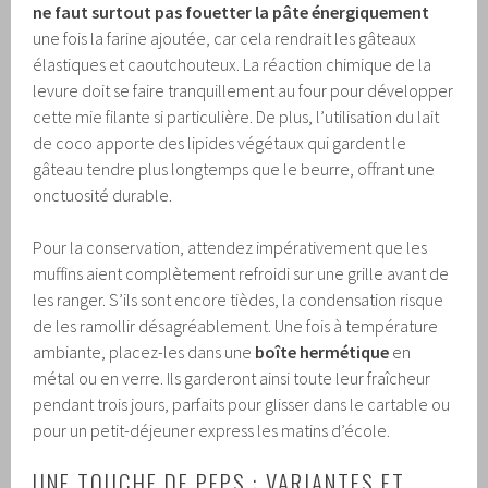
ne faut surtout pas fouetter la pâte énergiquement
une fois la farine ajoutée, car cela rendrait les gâteaux
élastiques et caoutchouteux. La réaction chimique de la
levure doit se faire tranquillement au four pour développer
cette mie filante si particulière. De plus, l’utilisation du lait
de coco apporte des lipides végétaux qui gardent le
gâteau tendre plus longtemps que le beurre, offrant une
onctuosité durable.
Pour la conservation, attendez impérativement que les
muffins aient complètement refroidi sur une grille avant de
les ranger. S’ils sont encore tièdes, la condensation risque
de les ramollir désagréablement. Une fois à température
ambiante, placez-les dans une
boîte hermétique
en
métal ou en verre. Ils garderont ainsi toute leur fraîcheur
pendant trois jours, parfaits pour glisser dans le cartable ou
pour un petit-déjeuner express les matins d’école.
UNE TOUCHE DE PEPS : VARIANTES ET