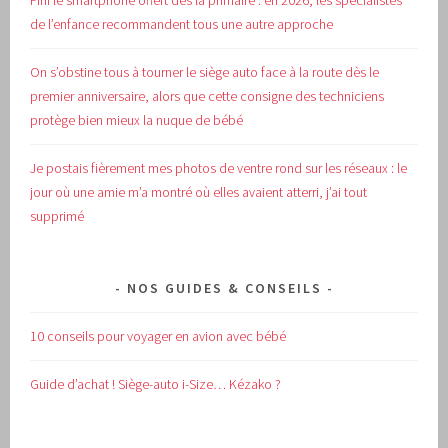
Fini le smartphone offert dès la primaire : en 2026, les spécialistes
de l’enfance recommandent tous une autre approche
On s’obstine tous à tourner le siège auto face à la route dès le
premier anniversaire, alors que cette consigne des techniciens
protège bien mieux la nuque de bébé
Je postais fièrement mes photos de ventre rond sur les réseaux : le
jour où une amie m’a montré où elles avaient atterri, j’ai tout
supprimé
NOS GUIDES & CONSEILS
10 conseils pour voyager en avion avec bébé
Guide d’achat !
Siège-auto i-Size… Kézako ?