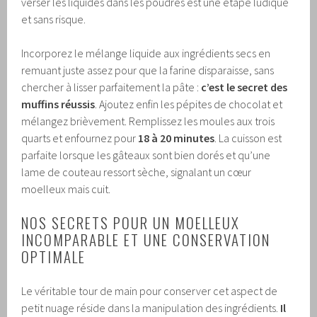
verser les liquides dans les poudres est une étape ludique
et sans risque.
Incorporez le mélange liquide aux ingrédients secs en
remuant juste assez pour que la farine disparaisse, sans
chercher à lisser parfaitement la pâte :
c’est le secret des
muffins réussis
. Ajoutez enfin les pépites de chocolat et
mélangez brièvement. Remplissez les moules aux trois
quarts et enfournez pour
18 à 20 minutes
. La cuisson est
parfaite lorsque les gâteaux sont bien dorés et qu’une
lame de couteau ressort sèche, signalant un cœur
moelleux mais cuit.
NOS SECRETS POUR UN MOELLEUX
INCOMPARABLE ET UNE CONSERVATION
OPTIMALE
Le véritable tour de main pour conserver cet aspect de
petit nuage réside dans la manipulation des ingrédients.
Il