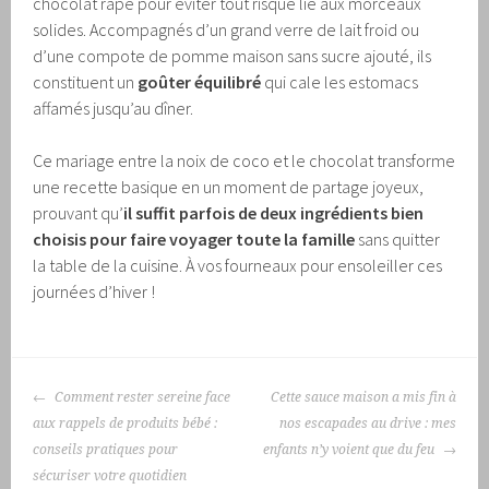
chocolat râpé pour éviter tout risque lié aux morceaux
solides. Accompagnés d’un grand verre de lait froid ou
d’une compote de pomme maison sans sucre ajouté, ils
constituent un
goûter équilibré
qui cale les estomacs
affamés jusqu’au dîner.
Ce mariage entre la noix de coco et le chocolat transforme
une recette basique en un moment de partage joyeux,
prouvant qu’
il suffit parfois de deux ingrédients bien
choisis pour faire voyager toute la famille
sans quitter
la table de la cuisine. À vos fourneaux pour ensoleiller ces
journées d’hiver !
NAVIGATION
Comment rester sereine face
Cette sauce maison a mis fin à
DES
aux rappels de produits bébé :
nos escapades au drive : mes
ARTICLES
conseils pratiques pour
enfants n’y voient que du feu
sécuriser votre quotidien