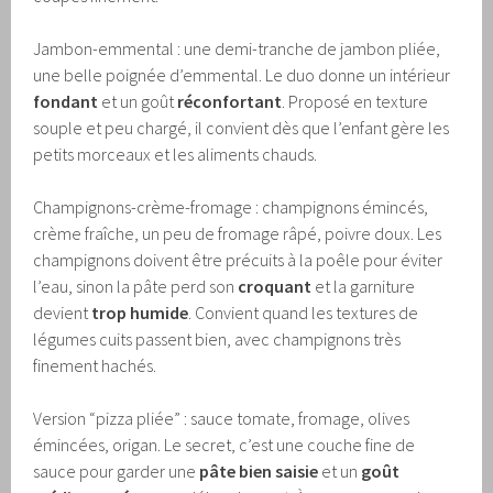
Jambon-emmental : une demi-tranche de jambon pliée,
une belle poignée d’emmental. Le duo donne un intérieur
fondant
et un goût
réconfortant
. Proposé en texture
souple et peu chargé, il convient dès que l’enfant gère les
petits morceaux et les aliments chauds.
Champignons-crème-fromage : champignons émincés,
crème fraîche, un peu de fromage râpé, poivre doux. Les
champignons doivent être précuits à la poêle pour éviter
l’eau, sinon la pâte perd son
croquant
et la garniture
devient
trop humide
. Convient quand les textures de
légumes cuits passent bien, avec champignons très
finement hachés.
Version “pizza pliée” : sauce tomate, fromage, olives
émincées, origan. Le secret, c’est une couche fine de
sauce pour garder une
pâte bien saisie
et un
goût