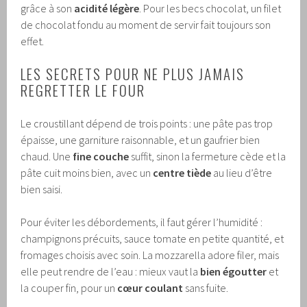
grâce à son
acidité légère
. Pour les becs chocolat, un filet
de chocolat fondu au moment de servir fait toujours son
effet.
LES SECRETS POUR NE PLUS JAMAIS
REGRETTER LE FOUR
Le croustillant dépend de trois points : une pâte pas trop
épaisse, une garniture raisonnable, et un gaufrier bien
chaud. Une
fine couche
suffit, sinon la fermeture cède et la
pâte cuit moins bien, avec un
centre tiède
au lieu d’être
bien saisi.
Pour éviter les débordements, il faut gérer l’humidité :
champignons précuits, sauce tomate en petite quantité, et
fromages choisis avec soin. La mozzarella adore filer, mais
elle peut rendre de l’eau : mieux vaut la
bien égoutter
et
la couper fin, pour un
cœur coulant
sans fuite.