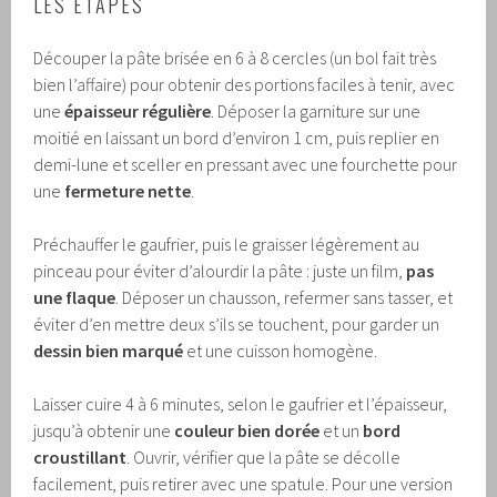
LES ÉTAPES
Découper la pâte brisée en 6 à 8 cercles (un bol fait très
bien l’affaire) pour obtenir des portions faciles à tenir, avec
une
épaisseur régulière
. Déposer la garniture sur une
moitié en laissant un bord d’environ 1 cm, puis replier en
demi-lune et sceller en pressant avec une fourchette pour
une
fermeture nette
.
Préchauffer le gaufrier, puis le graisser légèrement au
pinceau pour éviter d’alourdir la pâte : juste un film,
pas
une flaque
. Déposer un chausson, refermer sans tasser, et
éviter d’en mettre deux s’ils se touchent, pour garder un
dessin bien marqué
et une cuisson homogène.
Laisser cuire 4 à 6 minutes, selon le gaufrier et l’épaisseur,
jusqu’à obtenir une
couleur bien dorée
et un
bord
croustillant
. Ouvrir, vérifier que la pâte se décolle
facilement, puis retirer avec une spatule. Pour une version