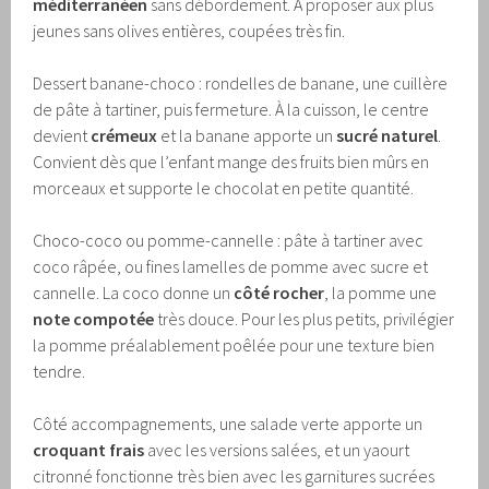
méditerranéen
sans débordement. À proposer aux plus
jeunes sans olives entières, coupées très fin.
Dessert banane-choco : rondelles de banane, une cuillère
de pâte à tartiner, puis fermeture. À la cuisson, le centre
devient
crémeux
et la banane apporte un
sucré naturel
.
Convient dès que l’enfant mange des fruits bien mûrs en
morceaux et supporte le chocolat en petite quantité.
Choco-coco ou pomme-cannelle : pâte à tartiner avec
coco râpée, ou fines lamelles de pomme avec sucre et
cannelle. La coco donne un
côté rocher
, la pomme une
note compotée
très douce. Pour les plus petits, privilégier
la pomme préalablement poêlée pour une texture bien
tendre.
Côté accompagnements, une salade verte apporte un
croquant frais
avec les versions salées, et un yaourt
citronné fonctionne très bien avec les garnitures sucrées