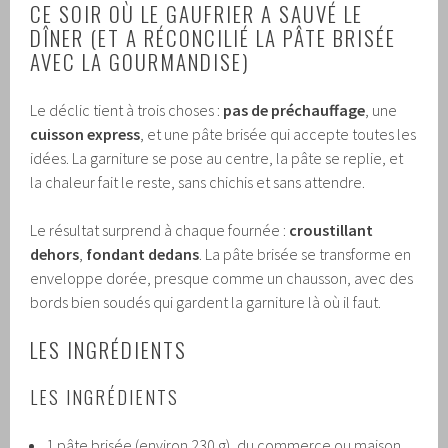
CE SOIR OÙ LE GAUFRIER A SAUVÉ LE
DÎNER (ET A RÉCONCILIÉ LA PÂTE BRISÉE
AVEC LA GOURMANDISE)
Le déclic tient à trois choses :
pas de préchauffage
, une
cuisson express
, et une pâte brisée qui accepte toutes les
idées. La garniture se pose au centre, la pâte se replie, et
la chaleur fait le reste, sans chichis et sans attendre.
Le résultat surprend à chaque fournée :
croustillant
dehors
,
fondant dedans
. La pâte brisée se transforme en
enveloppe dorée, presque comme un chausson, avec des
bords bien soudés qui gardent la garniture là où il faut.
LES INGRÉDIENTS
LES INGRÉDIENTS
1 pâte brisée (environ 230 g), du commerce ou maison