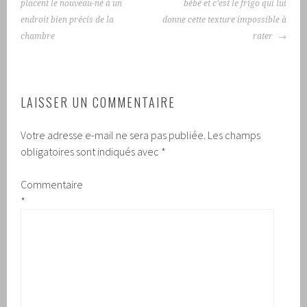
ARTICLES
placent le nouveau-né à un
bébé et c’est le frigo qui lui
endroit bien précis de la
donne cette texture impossible à
chambre
rater
LAISSER UN COMMENTAIRE
Votre adresse e-mail ne sera pas publiée.
Les champs
obligatoires sont indiqués avec
*
Commentaire
*