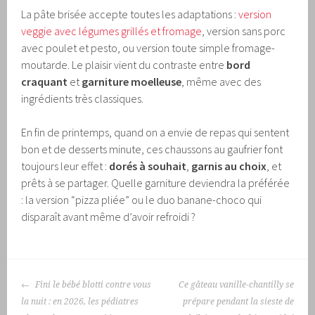
La pâte brisée accepte toutes les adaptations :
version
veggie avec légumes grillés et fromage
, version sans porc
avec poulet et pesto, ou version toute simple fromage-
moutarde. Le plaisir vient du contraste entre
bord
craquant
et
garniture moelleuse
, même avec des
ingrédients très classiques.
En fin de printemps, quand on a envie de repas qui sentent
bon et de desserts minute, ces chaussons au gaufrier font
toujours leur effet :
dorés à souhait
,
garnis au choix
, et
prêts à se partager. Quelle garniture deviendra la préférée
: la version “pizza pliée” ou le duo banane-choco qui
disparaît avant même d’avoir refroidi ?
NAVIGATION
Fini le bébé blotti contre vous
Ce gâteau vanille-chantilly se
DES
la nuit : en 2026, les pédiatres
prépare pendant la sieste de