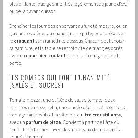
plus brillante, badigeonner très légèrement de jaune d’œuf
ou de lait avant cuisson.
Enchaîner les fournées en servant au fur et à mesure, ou en
gardant les pièces au chaud sur une grille, pour préserver
le
craquant
sans ramollir le dessous. Chacun peut choisir
sa garniture, et la table se remplit vite de triangles dorés,
avec un
cœur bien coulant
quand le fromage est de la
partie.
LES COMBOS QUI FONT L’UNANIMITÉ
(SALÉS ET SUCRÉS)
Tomate-mozza : une cuillère de sauce tomate, deux
tranches de mozzarella, une pincée d’origan. À la sortie, le
fromage fait des fils et la pâte reste
ultra croustillante
,
avec un
parfum de pizza
. Convient à partir de l’âge où
l’enfant mâche bien, avec des morceaux de mozzarella
coupés finement.