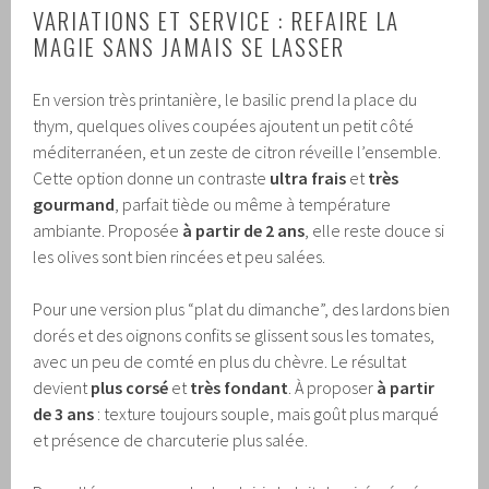
VARIATIONS ET SERVICE : REFAIRE LA
MAGIE SANS JAMAIS SE LASSER
En version très printanière, le basilic prend la place du
thym, quelques olives coupées ajoutent un petit côté
méditerranéen, et un zeste de citron réveille l’ensemble.
Cette option donne un contraste
ultra frais
et
très
gourmand
, parfait tiède ou même à température
ambiante. Proposée
à partir de 2 ans
, elle reste douce si
les olives sont bien rincées et peu salées.
Pour une version plus “plat du dimanche”, des lardons bien
dorés et des oignons confits se glissent sous les tomates,
avec un peu de comté en plus du chèvre. Le résultat
devient
plus corsé
et
très fondant
. À proposer
à partir
de 3 ans
: texture toujours souple, mais goût plus marqué
et présence de charcuterie plus salée.