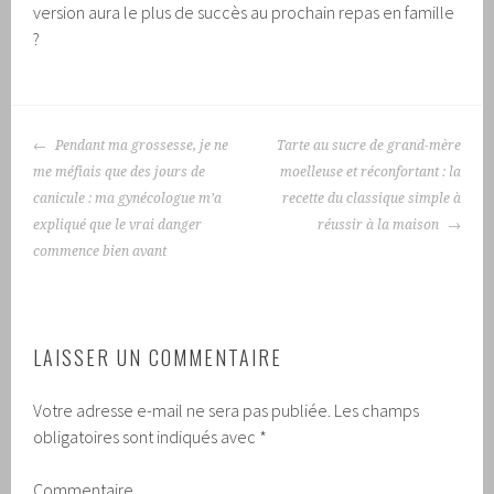
version aura le plus de succès au prochain repas en famille
?
NAVIGATION
Pendant ma grossesse, je ne
Tarte au sucre de grand-mère
DES
me méfiais que des jours de
moelleuse et réconfortant : la
ARTICLES
canicule : ma gynécologue m’a
recette du classique simple à
expliqué que le vrai danger
réussir à la maison
commence bien avant
LAISSER UN COMMENTAIRE
Votre adresse e-mail ne sera pas publiée.
Les champs
obligatoires sont indiqués avec
*
Commentaire