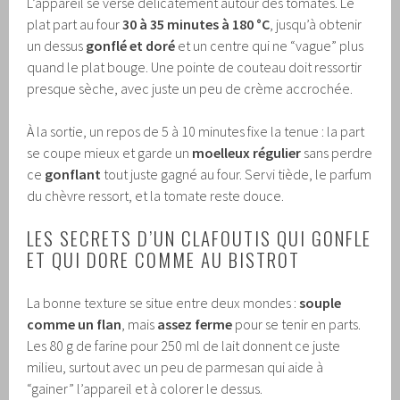
L’appareil se verse délicatement autour des tomates. Le
plat part au four
30 à 35 minutes à 180 °C
, jusqu’à obtenir
un dessus
gonflé et doré
et un centre qui ne “vague” plus
quand le plat bouge. Une pointe de couteau doit ressortir
presque sèche, avec juste un peu de crème accrochée.
À la sortie, un repos de 5 à 10 minutes fixe la tenue : la part
se coupe mieux et garde un
moelleux régulier
sans perdre
ce
gonflant
tout juste gagné au four. Servi tiède, le parfum
du chèvre ressort, et la tomate reste douce.
LES SECRETS D’UN CLAFOUTIS QUI GONFLE
ET QUI DORE COMME AU BISTROT
La bonne texture se situe entre deux mondes :
souple
comme un flan
, mais
assez ferme
pour se tenir en parts.
Les 80 g de farine pour 250 ml de lait donnent ce juste
milieu, surtout avec un peu de parmesan qui aide à
“gainer” l’appareil et à colorer le dessus.