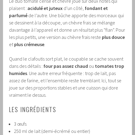
Le duo tomate cerise et chèvre joue sur deux notes qui
plaisent :
acidulé et juteux
d’un côté,
fondant et
parfumé
de l’autre. Une bûche apporte des morceaux qui
se dessinent à la découpe, un chèvre frais se mélange
davantage à l’appareil et donne un résultat plus “flan”. Pour
les plus petits, une version au chèvre frais reste
plus douce
et
plus crémeuse
.
Quand le clafoutis sort plat, le coupable se cache souvent
dans des détails :
four pas assez chaud
ou
tomates trop
humides
. Une autre erreur fréquente : trop de lait, pas
assez de farine, et l’ensemble reste tremblant. Ici, tout se
joue sur des proportions stables et une cuisson qui dore
vraiment le dessus.
LES INGRÉDIENTS
3 œufs
250 ml de lait (demi-écrémé ou entier)