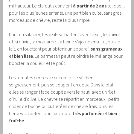
mi-hauteur. Le clafoutis convient
à partir de 2 ans
tel quel ;
pour les plus jeunes enfants, une part bien cuite, sans gros
morceaux de chèvre, reste la plus simple.
Dans un saladier, les œufs se battent avec le sel, le poivre
et, si envie, la moutarde. La farine s’ajoute ensuite, puis le
lait, en fouettant pour obtenir un appareil
sans grumeaux
et
bien lisse
. Le parmesan peut rejoindre le mélange pour
booster la couleur et le goût.
Les tomates cerises se rincent et se sèchent
soigneusement, puis se coupent en deux. Dans le plat,
elles se rangent face coupée vers le haut, avec un filet
d’huile d’olive. Le chèvre se répartit en morceaux : petits
cubes de bûche ou cuillerées de chèvre frais, puis les
herbes s’ajoutent pour une note
très parfumée
et
bien
fraîche
.