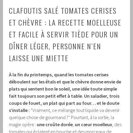
CLAFOUTIS SALÉ TOMATES CERISES
ET CHÈVRE : LA RECETTE MOELLEUSE
ET FACILE À SERVIR TIÈDE POUR UN
DÎNER LÉGER, PERSONNE N’EN
LAISSE UNE MIETTE
À la fin du printemps, quand les tomates cerises
déboulent sur les étals et que le chèvre donne envie de
plats qui sentent bon le soleil, une idée toute simple
fait toujours son petit effet à table.
Un saladier, trois
coups de fouet, un plat qui part au four… et le doute
s’installe :
“Vraiment, ce mélange tout liquide va devenir
quelque chose de gourmand ?” Pourtant, à la sortie, la
magie opère :
une croûte dorée
,
un cœur moelleux
, des
tomates qui éclatent en bouche et des morceaux de