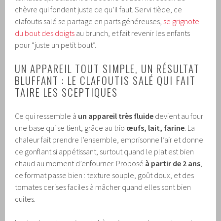
chèvre qui fondent juste ce qu’il faut. Servi tiède, ce
clafoutis salé se partage en parts généreuses,
se grignote
du bout des doigts
au brunch, et fait revenir les enfants
pour “juste un petit bout”.
UN APPAREIL TOUT SIMPLE, UN RÉSULTAT
BLUFFANT : LE CLAFOUTIS SALÉ QUI FAIT
TAIRE LES SCEPTIQUES
Ce qui ressemble à
un appareil très fluide
devient au four
une base qui se tient, grâce au trio
œufs, lait, farine
. La
chaleur fait prendre l’ensemble, emprisonne l’air et donne
ce gonflant si appétissant, surtout quand le plat est bien
chaud au moment d’enfourner. Proposé
à partir de 2 ans
,
ce format passe bien : texture souple, goût doux, et des
tomates cerises faciles à mâcher quand elles sont bien
cuites.