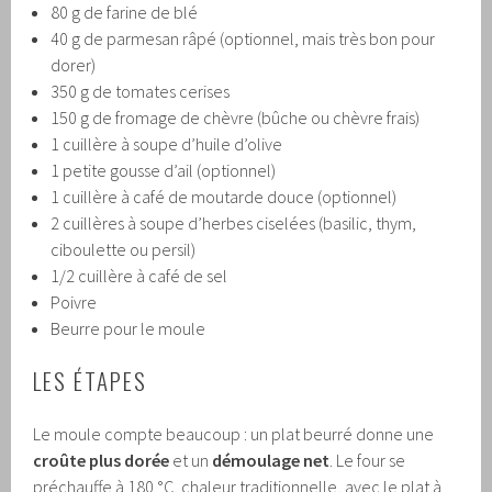
80 g de farine de blé
40 g de parmesan râpé (optionnel, mais très bon pour
dorer)
350 g de tomates cerises
150 g de fromage de chèvre (bûche ou chèvre frais)
1 cuillère à soupe d’huile d’olive
1 petite gousse d’ail (optionnel)
1 cuillère à café de moutarde douce (optionnel)
2 cuillères à soupe d’herbes ciselées (basilic, thym,
ciboulette ou persil)
1/2 cuillère à café de sel
Poivre
Beurre pour le moule
LES ÉTAPES
Le moule compte beaucoup : un plat beurré donne une
croûte plus dorée
et un
démoulage net
. Le four se
préchauffe à 180 °C, chaleur traditionnelle, avec le plat à