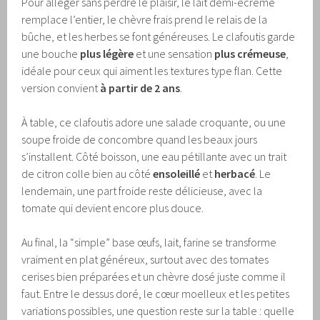
Pour alléger sans perdre le plaisir, le lait demi-écrémé
remplace l’entier, le chèvre frais prend le relais de la
bûche, et les herbes se font généreuses. Le clafoutis garde
une bouche
plus légère
et une sensation
plus crémeuse
,
idéale pour ceux qui aiment les textures type flan. Cette
version convient
à partir de 2 ans
.
À table, ce clafoutis adore une salade croquante, ou une
soupe froide de concombre quand les beaux jours
s’installent. Côté boisson, une eau pétillante avec un trait
de citron colle bien au côté
ensoleillé
et
herbacé
. Le
lendemain, une part froide reste délicieuse, avec la
tomate qui devient encore plus douce.
Au final, la “simple” base œufs, lait, farine se transforme
vraiment en plat généreux, surtout avec des tomates
cerises bien préparées et un chèvre dosé juste comme il
faut. Entre le dessus doré, le cœur moelleux et les petites
variations possibles, une question reste sur la table : quelle