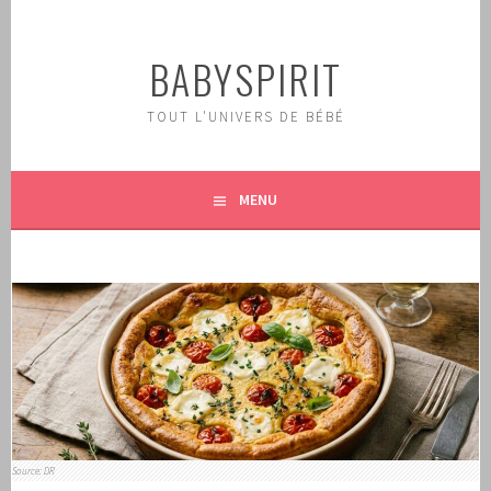
Aller
au
BABYSPIRIT
contenu
principal
TOUT L'UNIVERS DE BÉBÉ
MENU
Source: DR