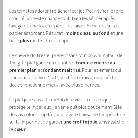
Les tomates adorent relâcher leur jus. Pour éviter le fond
mouillé, un geste change tout : bien les sécher après
lavage et, une fois coupées, les laisser 5 minutes sur du
papier absorbant. Résultat :
moins d’eau au fond
et une
base
plus nette
à la découpe.
Le chèvre doit rester présent sans tout couvrir. Autour de
150 g, le plat garde un équilibre :
tomate encore au
premier plan
et
fondant maîtrisé
. Pour les enfants qui
trouvent le chèvre “fort”, un chèvre frais ou une bûche
douce fonctionne mieux, avec plus d’herbes.
Le plat joue aussi : le métal dore vite, la céramique
protège le moelleux, le verre cuit plus doucement. Si le
dessus colore trop tôt, une légère baisse de température
sur la fin permet de garder
une croûte jolie
sans assécher
le
cœur
.