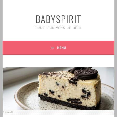
Aller
au
BABYSPIRIT
contenu
principal
TOUT L'UNIVERS DE BÉBÉ
MENU
Source: DR