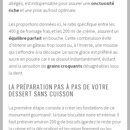
allégés, est indispensable pour assurer une
onctuosité
riche
et une prise au froid optimale.
Les proportions données ici, le ratio spécifique entre les
400 g de fromage frais et les 200 ml de crème, assurent un
équilibre parfait
en bouche. Cette combinaison évite
d’obtenir un gâteau trop lourd ou, à l’inverse, une mousse
qui s’effondre à la découpe. Le sucre glace est préféré au
sucre en poudre car il se dissout instantanément, évitant
ainsi la sensation de
grains croquants
désagréables sous
la dent.
LA PRÉPARATION PAS À PAS DE VOTRE
DESSERT SANS CUISSON
La première étape consiste à créer les fondations de ce
monument gourmand : la base biscuitée noire et intense. Il
faut prélever environ 200 g de biscuits (gardez le reste pour
la crème et la décoration) et les mixer finement ou les