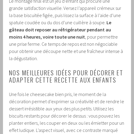
Le montage final est un jeu d’enfant qui procure une
grande satisfaction visuelle. Versez l’appareil crémeux sur
la base biscuitée figée, puis lissez la surface à l’aide d’une
spatule coudée ou du dos d’une cuillère à soupe.
Le
gâteau doit reposer au réfrigérateur pendant au
moins 4 heures, voire toute une nuit
, pour permettre
une prise ferme. Ce temps de repos est non négociable
pour obtenir une découpe nette et une fraîcheur intense à
la dégustation.
NOS MEILLEURES IDÉES POUR DÉCORER ET
ADAPTER CETTE RECETTE AUX ENFANTS
Une fois le cheesecake bien pris, le moment de la
décoration permet d’exprimer sa créativité et de rendre le
dessert irrésistible aux yeux des plus petits. Utilisez les
biscuits restants pour décorer le dessus : vous pouvez les
planter entiers, les couper en deux ou les émietter pour un
effet ludique. L’aspect visuel, avec ce contraste marqué