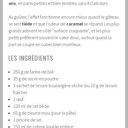
ans
, en parts petites et bien tendres, sans éclats durs.
Au goûter, l’effet fonctionne encore mieux quand le gâteau
se sert
tiède
et que l’odeur de
caramel
se répand. Les plus
grands adorent le côté “surface craquante”, et les plus
petits préfèrent souvent le cœur doux, surtout quand la
part se coupe en cubes bien moelleux.
LES INGRÉDIENTS
250 g de farine de blé
35 g de sucre en poudre
1 sachet de levure boulangère sèche (ou 10 g de levure
fraîche)
1 œuf
120 ml de lait tiède
60 g de beurre mou (pour la pâte)
1 pincée de sel
150 ml de crème liquide entière