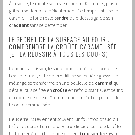
À la sortie, le moule se laisse reposer 10 minutes, puis le
gâteau se démoule délicatement. Ce temps stabilise le
caramel : le fond reste
tendre
et le dessus garde son
craquant
sans se détremper.
LE SECRET DE LA SURFACE AU FOUR :
COMPRENDRE LA CROÛTE CARAMÉLISÉE
(ET LA RÉUSSIR À TOUS LES COUPS)
Pendant la cuisson, le sucre fond, la crème apporte de
l’eau et du lait, et le beurre diffuse sa matière grasse : le
mélange se transforme en une pellicule de
caramel
qui
s’étale, puis se fige en
croûte
en refroidissant. C’est ce trio
qui donne ce dessus “comme une vitre” et ce parfum de
brioche caramélisée.
Deux erreurs reviennent souvent : un four trop chaud qui
brûle le sucre et un nappage trop liquide qui noie la pâte.
Un bon repère : si la surface devient
trop sombre
avant