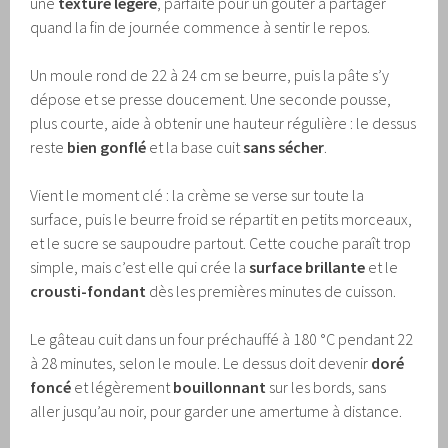
une
texture légère
, parfaite pour un goûter à partager
quand la fin de journée commence à sentir le repos.
Un moule rond de 22 à 24 cm se beurre, puis la pâte s’y
dépose et se presse doucement. Une seconde pousse,
plus courte, aide à obtenir une hauteur régulière : le dessus
reste
bien gonflé
et la base cuit
sans sécher
.
Vient le moment clé : la crème se verse sur toute la
surface, puis le beurre froid se répartit en petits morceaux,
et le sucre se saupoudre partout. Cette couche paraît trop
simple, mais c’est elle qui crée la
surface brillante
et le
crousti-fondant
dès les premières minutes de cuisson.
Le gâteau cuit dans un four préchauffé à 180 °C pendant 22
à 28 minutes, selon le moule. Le dessus doit devenir
doré
foncé
et légèrement
bouillonnant
sur les bords, sans
aller jusqu’au noir, pour garder une amertume à distance.