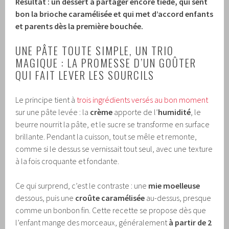
Résultat : un dessert à partager encore tiède, qui sent
bon la brioche caramélisée et qui met d’accord enfants
et parents dès la première bouchée.
UNE PÂTE TOUTE SIMPLE, UN TRIO
MAGIQUE : LA PROMESSE D’UN GOÛTER
QUI FAIT LEVER LES SOURCILS
Le principe tient à
trois ingrédients versés au bon moment
sur une pâte levée : la
crème
apporte de l’
humidité
, le
beurre nourrit la pâte, et le sucre se transforme en surface
brillante. Pendant la cuisson, tout se mêle et remonte,
comme si le dessus se vernissait tout seul, avec une texture
à la fois croquante et fondante.
Ce qui surprend, c’est le contraste : une
mie moelleuse
dessous, puis une
croûte caramélisée
au-dessus, presque
comme un bonbon fin. Cette recette se propose dès que
l’enfant mange des morceaux, généralement
à partir de 2