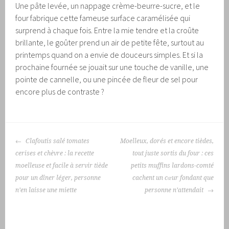
Une pâte levée, un nappage crème-beurre-sucre, et le
four fabrique cette fameuse surface caramélisée qui
surprend à chaque fois. Entre la mie tendre et la croûte
brillante, le goûter prend un air de petite fête, surtout au
printemps quand on a envie de douceurs simples. Et si la
prochaine fournée se jouait sur une touche de vanille, une
pointe de cannelle, ou une pincée de fleur de sel pour
encore plus de contraste ?
NAVIGATION
Clafoutis salé tomates
Moelleux, dorés et encore tièdes,
DES
cerises et chèvre : la recette
tout juste sortis du four : ces
ARTICLES
moelleuse et facile à servir tiède
petits muffins lardons-comté
pour un dîner léger, personne
cachent un cœur fondant que
n’en laisse une miette
personne n’attendait