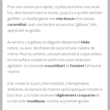
Pour une version plus rapide, la pâte peut lever une seule
fois, directement dans le moule, jusqu’à ce qu’elle soit bien
gonflée. Le résultat garde une
mie douce
et un dessus
caramélisé
, avec une texture un peu plus “gâteau”, très
appréciée au goûter.
Au service, ce gâteau se déguste idéalement
tiède
,
nature, ou avec des fraises de saison et une cuillère de
crème. Pour les enfants, une part sans fruits à coque entiers
et une surface cassée en petits morceaux reste plus
agréable : le contraste
croustillant
et
fondant
fait tout le
charme.
Il se conserve 2 jours, bien emballé, à température
ambiante, et reprend du charme après quelques minutes à
four doux. La croûte redevient
légèrement craquante
et
la mie reste
moelleuse
, comme au premier goûter.