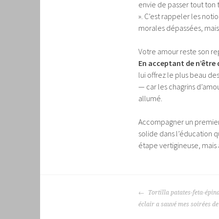
envie de passer tout ton 
». C’est rappeler les not
morales dépassées, mais 
Votre amour reste son rep
En acceptant de n’être 
lui offrez le plus beau d
— car les chagrins d’amou
allumé.
Accompagner un premier
solide dans l’éducation 
étape vertigineuse, mais 
NAVIGATION
Tortilla patates-feta-épina
DES
éclair a sauvé mes soirées de
ARTICLES