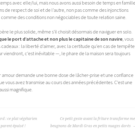
temps avec elle/lui, mais nous avons aussi besoin de temps en famill
ions de respect de soi et de l’autre, non pas comme des injonctions
comme des conditions non négociables de toute relation saine.
ère le plus solide, même s’il choisit désormais de naviguer en solo.
que le port d’attache et non plus le capitaine de son navire
, vous
es cadeaux : la liberté d’aimer, avec la certitude qu’en cas de tempête
r viendront, c’est inévitable —, le phare de la maison sera toujours
 amour demande une bonne dose de lâcher-prise et une confiance
que vous avez transmise au cours des années précédentes. C’est une
aussi magnifique.
rd : ce plat végétarien
Ce petit geste avant la friture transforme m
 parent épuisé !
beugnons de Mardi Gras en petits nuages dorés