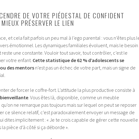
CENDRE DE VOTRE PIÉDESTAL DE CONFIDENT
MIEUX PRÉSERVER LE LIEN
nce, et cela fait parfois un peu mal à l’ego parental : vous n’êtes plus l
ivers émotionnel. Les dynamiques familiales évoluent, mais le besoin
 reste une constante. Vouloir tout savoir, tout contrôler, c’est le
er votre enfant.
Cette statistique de 62 % d’adolescents se
 ou des mentors
n’est pas un échec de votre part, mais un signe de
al.
enter de forcer le coffre-fort. L’attitude la plus productive consiste à
 bienveillante
. Vous êtes là, disponible, comme un meuble
n qu’on ne remarque pas toujours mais sur lequel on peut se reposer
ter ce silence relatif, c’est paradoxalement envoyer un message de
lui dites implicitement : « Je te crois capable de gérer cette nouvelle
 la pièce d’à côté si ça déborde ».