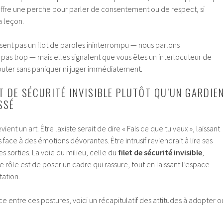
offre une perche pour parler de consentement ou de respect, si
a leçon.
sent pas un flot de paroles ininterrompu — nous parlons
pas trop — mais elles signalent que vous êtes un interlocuteur de
uter sans paniquer ni juger immédiatement.
T DE SÉCURITÉ INVISIBLE PLUTÔT QU’UN GARDIE
SSÉ
evient un art. Être laxiste serait de dire « Fais ce que tu veux », laissant
face à des émotions dévorantes. Être intrusif reviendrait à lire ses
s sorties. La voie du milieu, celle du
filet de sécurité invisible
,
rôle est de poser un cadre qui rassure, tout en laissant l’espace
tation.
nce entre ces postures, voici un récapitulatif des attitudes à adopter o