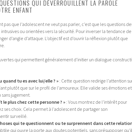
 QUESTIONS QUI DÉVERROUILLENT LA PAROLE
OTRE ENFANT
 pas que l’adolescent ne veut pas parler, c’est que les questions de
 intrusives ou orientées vers la sécurité. Pour inverser la tendance de
hanger d’angle d’attaque. L’objectif est d’ouvrir la réflexion plutôt que
re.
 ouvertes qui permettent généralement d’initier un dialogue constructi
quand tu es avec lui/elle ? »
: Cette question redirige l’attention su
fant plutôt que sur le profil de l’amoureux. Elle valide ses émotions et
on sans jugement.
ît le plus chez cette personne ? »
: Vous montrez de l’intérêt pour
dez ses choix. Cela permet à l’adolescent de partager son
ntir surveillé.
s choses qui te questionnent ou te surprennent dans cette relatio
subtile qui ouvre la porte aux doutes potentiels, sans présupposer qu’i