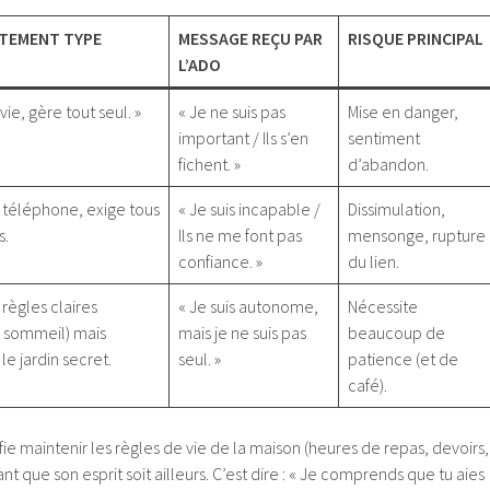
TEMENT TYPE
MESSAGE REÇU PAR
RISQUE PRINCIPAL
L’ADO
 vie, gère tout seul. »
« Je ne suis pas
Mise en danger,
important / Ils s’en
sentiment
fichent. »
d’abandon.
e téléphone, exige tous
« Je suis incapable /
Dissimulation,
s.
Ils ne me font pas
mensonge, rupture
confiance. »
du lien.
règles claires
« Je suis autonome,
Nécessite
, sommeil) mais
mais je ne suis pas
beaucoup de
le jardin secret.
seul. »
patience (et de
café).
ie maintenir les règles de vie de la maison (heures de repas, devoirs,
 que son esprit soit ailleurs. C’est dire : « Je comprends que tu aies