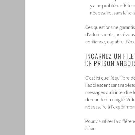
y a un problème. Elle 
nécessaire, sans faire l
Ces questions ne garantis
d’adolescents, ne rêvons 
confiance, capable d’éco
INCARNEZ UN FILE
DE PRISON ANGOI
C’est ici que l’équilibre d
l’adolescent sans repères 
messages ou à interdire le
demande du doigté. Votre 
nécessaire à l’expérimen
Pour visualiser la différe
à fuir :