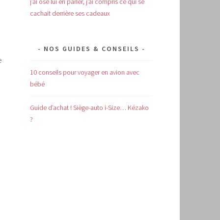
j’ai osé lui en parler, j’ai compris ce qui se
cachait derrière ses cadeaux
NOS GUIDES & CONSEILS
e
10 conseils pour voyager en avion avec
bébé
Guide d’achat !
Siège-auto i-Size… Kézako
?