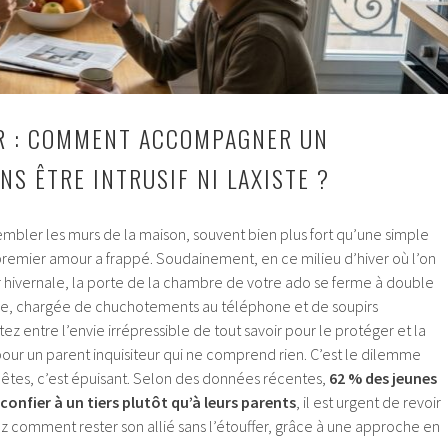
R : COMMENT ACCOMPAGNER UN
S ÊTRE INTRUSIF NI LAXISTE ?
trembler les murs de la maison, souvent bien plus fort qu’une simple
 premier amour a frappé. Soudainement, en ce milieu d’hiver où l’on
r hivernale, la porte de la chambre de votre ado se ferme à double
ge, chargée de chuchotements au téléphone et de soupirs
ez entre l’envie irrépressible de tout savoir pour le protéger et la
our un parent inquisiteur qui ne comprend rien. C’est le dilemme
nêtes, c’est épuisant. Selon des données récentes,
62 % des jeunes
confier à un tiers plutôt qu’à leurs parents
, il est urgent de revoir
z comment rester son allié sans l’étouffer, grâce à une approche en