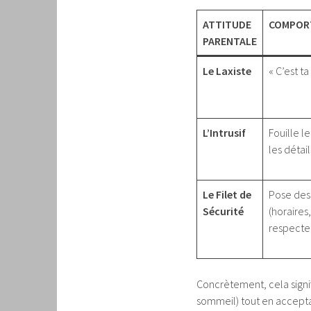
ATTITUDE
COMPOR
PARENTALE
Le Laxiste
« C’est ta
L’Intrusif
Fouille l
les détail
Le Filet de
Pose des 
Sécurité
(horaires
respecte 
Concrètement, cela signif
sommeil) tout en acceptant