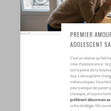
PREMIER AMOU
Source: DR
ADOLESCENT SAN
C’est un séisme qui fait 
crise d’adolescence : le
sort à peine de la torpeu
tour. L’atmosphère chan
mélancoliques. Vous hésit
peur panique de passer p
classique, et soyons hon
préfèrent désormais se 
votre stratégie. Découvre