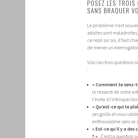
POSEZ LES TROIS
SANS BRAQUER V
Le problème n’est souvent
adultes sont maladroites,
ce repli sur soi, il faut c
de mener un interrogatoi
Voici les trois questions
:
« Comment te sens-tu 
le ressenti de votre en
l’invite à l’introspecti
« Qu’est-ce qui te pla
ses goûts et vous vali
enthousiasme sans se se
« Est-ce qu’il y a de
? »
: C’est la question 