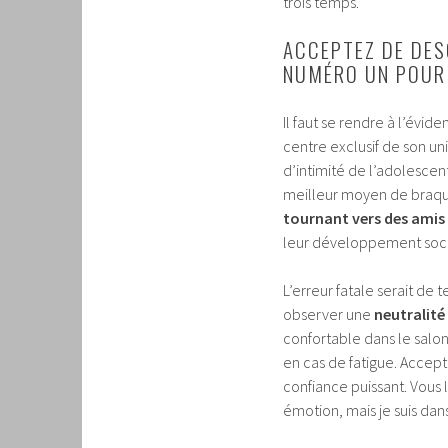
trois temps.
ACCEPTEZ DE DES
NUMÉRO UN POUR 
Il faut se rendre à l’évide
centre exclusif de son un
d’intimité de l’adolescent
meilleur moyen de braqu
tournant vers des amis
leur développement soci
L’erreur fatale serait de t
observer une
neutralité
confortable dans le salo
en cas de fatigue. Accep
confiance puissant. Vous 
émotion, mais je suis dans