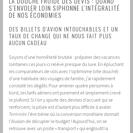
LA DOUCHE FROIDE DES DEVIS : QUAND
S’ENVOLER LOIN SIPHONNE L’INTÉGRALITÉ
DE NOS ÉCONOMIES
DES BILLETS D’AVION INTOUCHABLES ET UN
TAUX DE CHANGE QUI NE NOUS FAIT PLUS
AUCUN CADEAU
Soyons d’une honnêteté brutale : préparer des vacances
lointaines ces jours-ci relève presque du luxe. En épluchant
les comparateurs de vols avec l’optimisme (vite douché)
d’une habituée des voyages de famille, j’ai rapidement
constaté les dégâts. Pour amener quatre personnes à
bord, les tarifs aériens ont purement et simplement crevé
le plafond. Si l’on y ajoute des devises d’accueil qui se
renforcent, la pilule est d’autant plus difficile à avaler.
Terminée
l’ère bénie où la conversion monétaire donnait
l’illusion de décupler le budget ! Aujourd’hui, on se
retrouve avec un poste « transport » qui engloutit la