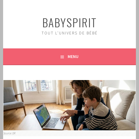
Aller
au
BABYSPIRIT
contenu
principal
TOUT L'UNIVERS DE BÉBÉ
MENU
Source: DR