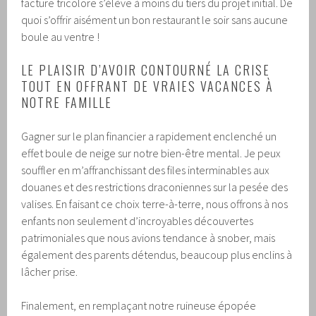
facture tricolore s’élève à moins du tiers du projet initial. De
quoi s’offrir aisément un bon restaurant le soir sans aucune
boule au ventre !
LE PLAISIR D’AVOIR CONTOURNÉ LA CRISE
TOUT EN OFFRANT DE VRAIES VACANCES À
NOTRE FAMILLE
Gagner sur le plan financier a rapidement enclenché un
effet boule de neige sur notre bien-être mental. Je peux
souffler en m’affranchissant des files interminables aux
douanes et des restrictions draconiennes sur la pesée des
valises. En faisant ce choix terre-à-terre, nous offrons à nos
enfants non seulement d’incroyables découvertes
patrimoniales que nous avions tendance à snober, mais
également des parents détendus, beaucoup plus enclins à
lâcher prise.
Finalement, en remplaçant notre ruineuse épopée