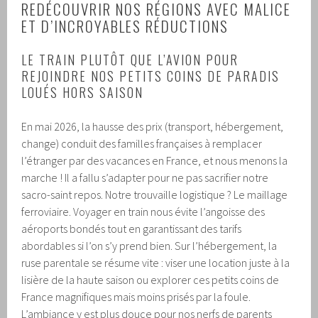
REDÉCOUVRIR NOS RÉGIONS AVEC MALICE
ET D’INCROYABLES RÉDUCTIONS
LE TRAIN PLUTÔT QUE L’AVION POUR
REJOINDRE NOS PETITS COINS DE PARADIS
LOUÉS HORS SAISON
En mai 2026, la hausse des prix (transport, hébergement,
change) conduit des familles françaises à remplacer
l’étranger par des vacances en France, et nous menons la
marche ! Il a fallu s’adapter pour ne pas sacrifier notre
sacro-saint repos. Notre trouvaille logistique ? Le maillage
ferroviaire. Voyager en train nous évite l’angoisse des
aéroports bondés tout en garantissant des tarifs
abordables si l’on s’y prend bien. Sur l’hébergement, la
ruse parentale se résume vite : viser une location juste à la
lisière de la haute saison ou explorer ces petits coins de
France magnifiques mais moins prisés par la foule.
L’ambiance y est plus douce pour nos nerfs de parents