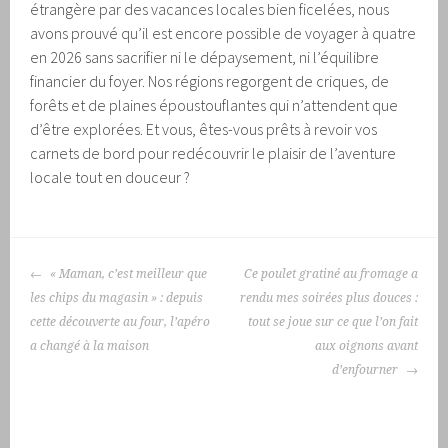
étrangère par des vacances locales bien ficelées, nous
avons prouvé qu’il est encore possible de voyager à quatre
en 2026 sans sacrifier ni le dépaysement, ni l’équilibre
financier du foyer. Nos régions regorgent de criques, de
forêts et de plaines époustouflantes qui n’attendent que
d’être explorées. Et vous, êtes-vous prêts à revoir vos
carnets de bord pour redécouvrir le plaisir de l’aventure
locale tout en douceur ?
NAVIGATION
« Maman, c’est meilleur que
Ce poulet gratiné au fromage a
DES
les chips du magasin » : depuis
rendu mes soirées plus douces :
ARTICLES
cette découverte au four, l’apéro
tout se joue sur ce que l’on fait
a changé à la maison
aux oignons avant
d’enfourner