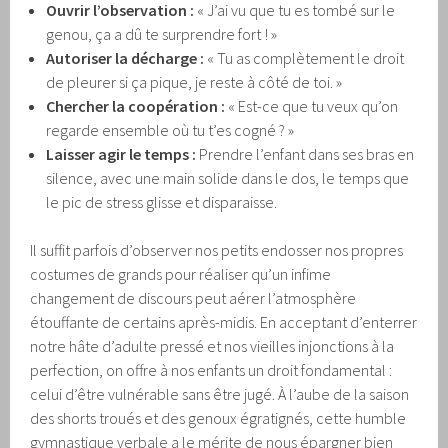
Ouvrir l’observation :
« J’ai vu que tu es tombé sur le
genou, ça a dû te surprendre fort ! »
Autoriser la décharge :
« Tu as complètement le droit
de pleurer si ça pique, je reste à côté de toi. »
Chercher la coopération :
« Est-ce que tu veux qu’on
regarde ensemble où tu t’es cogné ? »
Laisser agir le temps :
Prendre l’enfant dans ses bras en
silence, avec une main solide dans le dos, le temps que
le pic de stress glisse et disparaisse.
Il suffit parfois d’observer nos petits endosser nos propres
costumes de grands pour réaliser qu’un infime
changement de discours peut aérer l’atmosphère
étouffante de certains après-midis. En acceptant d’enterrer
notre hâte d’adulte pressé et nos vieilles injonctions à la
perfection, on offre à nos enfants un droit fondamental :
celui d’être vulnérable sans être jugé. À l’aube de la saison
des shorts troués et des genoux égratignés, cette humble
gymnastique verbale a le mérite de nous épargner bien