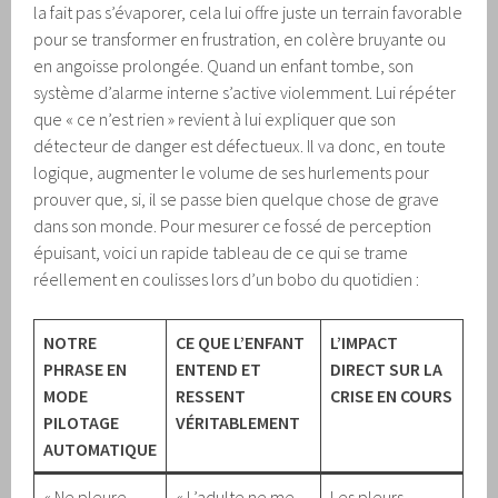
la fait pas s’évaporer, cela lui offre juste un terrain favorable
pour se transformer en frustration, en colère bruyante ou
en angoisse prolongée. Quand un enfant tombe, son
système d’alarme interne s’active violemment. Lui répéter
que « ce n’est rien » revient à lui expliquer que son
détecteur de danger est défectueux. Il va donc, en toute
logique, augmenter le volume de ses hurlements pour
prouver que, si, il se passe bien quelque chose de grave
dans son monde. Pour mesurer ce fossé de perception
épuisant, voici un rapide tableau de ce qui se trame
réellement en coulisses lors d’un bobo du quotidien :
NOTRE
CE QUE L’ENFANT
L’IMPACT
PHRASE EN
ENTEND ET
DIRECT SUR LA
MODE
RESSENT
CRISE EN COURS
PILOTAGE
VÉRITABLEMENT
AUTOMATIQUE
« Ne pleure
« L’adulte ne me
Les pleurs