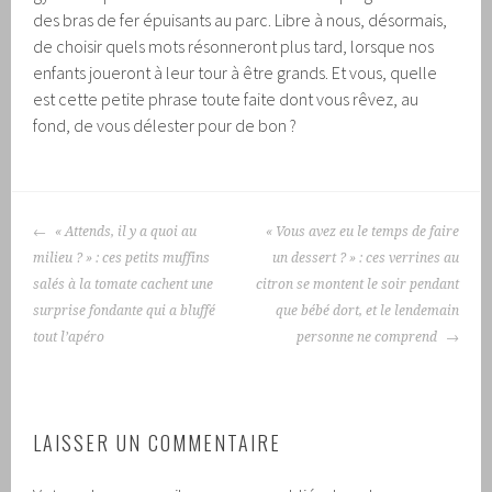
des bras de fer épuisants au parc. Libre à nous, désormais,
de choisir quels mots résonneront plus tard, lorsque nos
enfants joueront à leur tour à être grands. Et vous, quelle
est cette petite phrase toute faite dont vous rêvez, au
fond, de vous délester pour de bon ?
NAVIGATION
« Attends, il y a quoi au
« Vous avez eu le temps de faire
DES
milieu ? » : ces petits muffins
un dessert ? » : ces verrines au
ARTICLES
salés à la tomate cachent une
citron se montent le soir pendant
surprise fondante qui a bluffé
que bébé dort, et le lendemain
tout l’apéro
personne ne comprend
LAISSER UN COMMENTAIRE