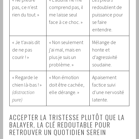
pas, ce n’est
comprend pas, il
redoublent de
rien du tout. »
me laisse seul
puissance pour
face à ce choc. »
se faire
entendre.
« Je t’avais dit
« Non seulement
Mélange de
de ne pas
j’ai mal, mais en
honte et
courir ! »
plus je suis un
d’agressivité
problème. »
soudaine.
« Regarde le
« Mon émotion
Apaisement
chien là-bas ! »
doit être cachée,
factice suivi
(distraction
elle dérange. »
d’une nervosité
pure)
latente.
ACCEPTER LA TRISTESSE PLUTÔT QUE LA
BALAYER, LA CLÉ REDOUTABLE POUR
RETROUVER UN QUOTIDIEN SEREIN