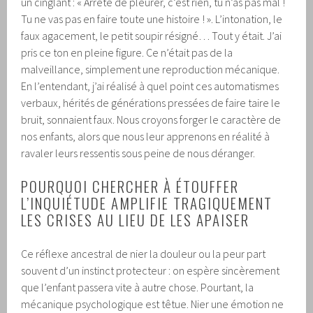
un cinglant : « Arrête de pleurer, c’est rien, tu n’as pas mal !
Tu ne vas pas en faire toute une histoire ! ». L’intonation, le
faux agacement, le petit soupir résigné… Tout y était. J’ai
pris ce ton en pleine figure. Ce n’était pas de la
malveillance, simplement une reproduction mécanique.
En l’entendant, j’ai réalisé à quel point ces automatismes
verbaux, hérités de générations pressées de faire taire le
bruit, sonnaient faux. Nous croyons forger le caractère de
nos enfants, alors que nous leur apprenons en réalité à
ravaler leurs ressentis sous peine de nous déranger.
POURQUOI CHERCHER À ÉTOUFFER
L’INQUIÉTUDE AMPLIFIE TRAGIQUEMENT
LES CRISES AU LIEU DE LES APAISER
Ce réflexe ancestral de nier la douleur ou la peur part
souvent d’un instinct protecteur : on espère sincèrement
que l’enfant passera vite à autre chose. Pourtant, la
mécanique psychologique est têtue. Nier une émotion ne