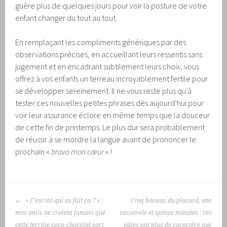
guère plus de quelques jours pour voir la posture de votre
enfant changer du tout au tout.
En remplaçant les compliments génériques par des
observations précises, en accueillant leurs ressentis sans
jugement et en encadrant subtilement leurs choix, vous
offrez à vos enfants un terreau incroyablement fertile pour
se développer sereinement. Il ne vous reste plus qu’à
tester ces nouvelles petites phrases dès aujourd’hui pour
voir leur assurance éclore en même temps que la douceur
de cette fin de printemps. Le plus dur sera probablement
de réussir à se mordre la langue avant de prononcer le
prochain «
bravo mon cœur
» !
NAVIGATION
« C’est toi qui as fait ça ? » :
Cinq bocaux du placard, une
DES
mes amis ne croient jamais que
casserole et quinze minutes : ces
ARTICLES
cette terrine coco-chocolat sort
pâtes ont plus de caractère que