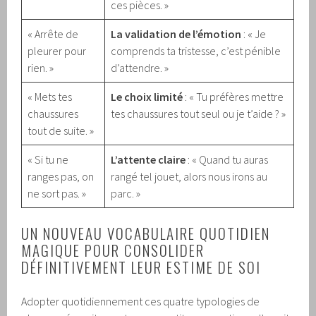
ces pièces. »
« Arrête de
La validation de l’émotion
: « Je
pleurer pour
comprends ta tristesse, c’est pénible
rien. »
d’attendre. »
« Mets tes
Le choix limité
: « Tu préfères mettre
chaussures
tes chaussures tout seul ou je t’aide ? »
tout de suite. »
« Si tu ne
L’attente claire
: « Quand tu auras
ranges pas, on
rangé tel jouet, alors nous irons au
ne sort pas. »
parc. »
UN NOUVEAU VOCABULAIRE QUOTIDIEN
MAGIQUE POUR CONSOLIDER
DÉFINITIVEMENT LEUR ESTIME DE SOI
Adopter quotidiennement ces quatre typologies de