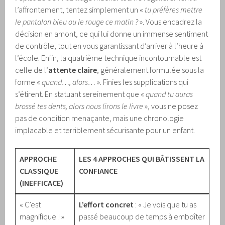
l’affrontement, tentez simplement un «
tu préfères mettre
le pantalon bleu ou le rouge ce matin ?
». Vous encadrez la
décision en amont, ce qui lui donne un immense sentiment
de contrôle, tout en vous garantissant d’arriver à l’heure à
l’école. Enfin, la quatrième technique incontournable est
celle de l’
attente claire
, généralement formulée sous la
forme «
quand…, alors…
». Finies les supplications qui
s’étirent. En statuant sereinement que «
quand tu auras
brossé tes dents, alors nous lirons le livre
», vous ne posez
pas de condition menaçante, mais une chronologie
implacable et terriblement sécurisante pour un enfant.
APPROCHE
LES 4 APPROCHES QUI BÂTISSENT LA
CLASSIQUE
CONFIANCE
(INEFFICACE)
« C’est
L’effort concret
: « Je vois que tu as
magnifique ! »
passé beaucoup de temps à emboîter