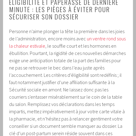
ÉLIGIBILITÉ ET PAPERASSE DE DERNIÈRE
MINUTE : LES PIÈGES À ÉVITER POUR
SÉCURISER SON DOSSIER
Personne n’aime plonger la tête la première dans les joies
de l’administration, encore moins avec
un ventre rond sous
la chaleur estivale
, le souffle court et les hormones en
ébullition. Pourtant, la rigidité de ces nouvelles démarches
exige une anticipation totale de la part des familles pour
ne pas se retrouver le bec dans l’eau juste après
l’accouchement. Les critères d’éligibilité sont redéfinis ; il
faut notamment justifier d’une affiliation suffisante à la
Sécurité sociale en amont. Ne laissez donc pas les
courriers s’entasser misérablement sur le coin de la table
du salon. Remplissez vos déclarations dans les temps
impartis, mettez impérativement à jour votre carte vitale à
la pharmacie, et n’hésitez pas à relancer gentiment votre
conseiller si un document semble manquer au dossier. La
clé d’un post-partum serein réside souvent dans ces