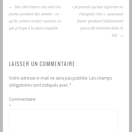
NAVIGATION
Des chercheurs ont suivi les
« Je pensais qu’une cigarette ne
DES
jeunes pendant des années : ce
changeait rien » : pourquoi
ARTICLES
qu’ils voient reculer rassure, ce
fumer pendant l’allaitement
qui grimpe à la place inquiète
passe directement dans le
lait
LAISSER UN COMMENTAIRE
Votre adresse e-mail ne sera pas publiée.
Les champs
obligatoires sont indiqués avec
*
Commentaire
*