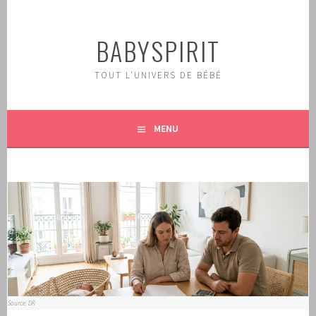
Aller
au
BABYSPIRIT
contenu
principal
TOUT L'UNIVERS DE BÉBÉ
MENU
Source: DR