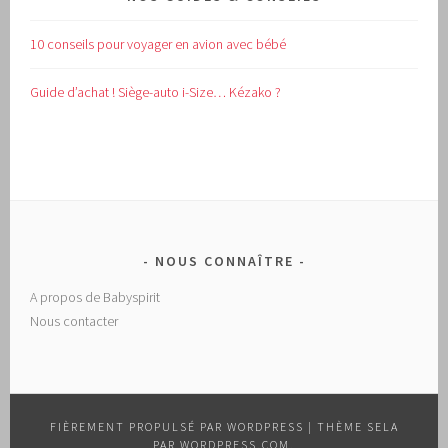
10 conseils pour voyager en avion avec bébé
Guide d’achat !
Siège-auto i-Size… Kézako ?
NOUS CONNAÎTRE
A propos de Babyspirit
Nous contacter
FIÈREMENT PROPULSÉ PAR WORDPRESS
|
THÈME SELA
PAR
WORDPRESS.COM
.