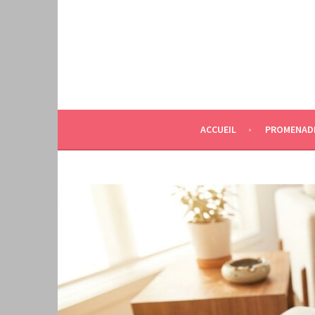
Aller
au
contenu
principal
ACCUEIL
PROMENAD