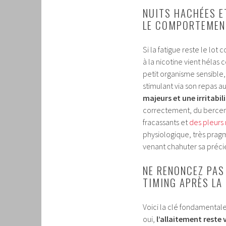
NUITS HACHÉES E
LE COMPORTEMEN
Si la fatigue reste le lo
à la nicotine vient hélas
petit organisme sensible,
stimulant via son repas 
majeurs et une irritabil
correctement, du berceme
fracassants et
des pleurs
physiologique, très prag
venant chahuter sa préci
NE RENONCEZ PAS
TIMING APRÈS LA
Voici la clé fondamental
oui,
l’allaitement rest