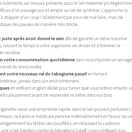
es nutriments sur mesure présents dans le lait maternel protègent bie
fices d’un passage pur et simple au lait de synthèse. L’approche la
 à stopper d’un coup l’allaitement par peur de mal faire, mais de
stique des pauses de manière très stricte.
juste après avoir donné le sein
afin de garantir un délai maximal
, laissant le temps à votre organisme de diviser et d’éliminer la
e nicotine.
m votre consommation quotidienne
sans vous imposer un sevrag
erait du stress inutile.
nt votre nouveau-né du tabagisme passif
en fumant
xtérieur, jamais dans son environnement.
iques
en enfilant un gilet dédié pour fumer que vous retirez ensuite, e
méticuleusement avant de reprendre le bébé dans vos bras.
cigarette laisse une empreinte rapide dans le lait qui peut perturber l
urrisson, la balance médicale penche indéniablement en faveur du lai
telligemment les tétées des bouffées, en réduisant la cadence
 une vraie barrière contre le tabagisme passif, vous continuez à lui