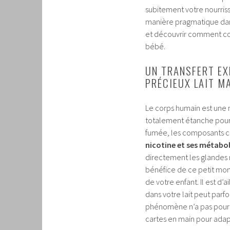
subitement votre nourris
manière pragmatique dan
et découvrir comment con
bébé.
UN TRANSFERT EX
PRÉCIEUX LAIT M
Le corps humain est une 
totalement étanche pour
fumée, les composants c
nicotine et ses métabol
directement les glandes
bénéfice de ce petit mom
de votre enfant. Il est d’a
dans votre lait peut par
phénomène n’a pas pour b
cartes en main pour adapt