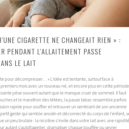
U’UNE CIGARETTE NE CHANGEAIT RIEN » :
R PENDANT L’ALLAITEMENT PASSE
ANS LE LAIT
tte pour décompresser… » L’idée est tentante, surtout face à
 premiers mois avec un nouveau-né, et encore plus en cette période
mbiante pèse souvent autant que le manque cruel de sommeil. Il faut
couches et le marathon des tétées, la pause tabac ressemble parfois
sion rapide pour souffler et retrouver un semblant de son ancienne
e petit geste qui semble anodin et déconnecté du corps de l’enfant, s
 un peu brutale : la nicotine s’invite dans votre lait avec une rapidit
ur autant s’autoflageller, dramatiser chaque bouffée ou sevrer