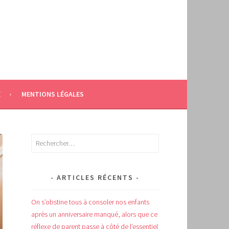
E
MENTIONS LÉGALES
Rechercher :
ARTICLES RÉCENTS
On s’obstine tous à consoler nos enfants
après un anniversaire manqué, alors que ce
réflexe de parent passe à côté de l’essentiel