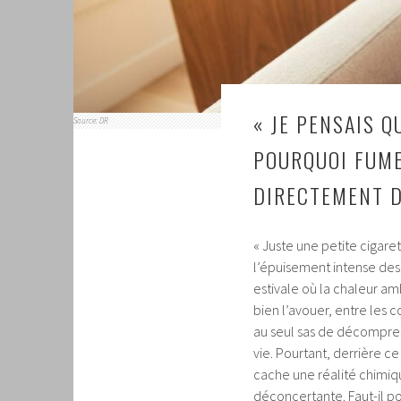
« JE PENSAIS Q
Source: DR
POURQUOI FUME
DIRECTEMENT D
« Juste une petite cigare
l’épuisement intense des
estivale où la chaleur a
bien l’avouer, entre les 
au seul sas de décompres
vie. Pourtant, derrière c
cache une réalité chimique
déconcertante. Faut-il po