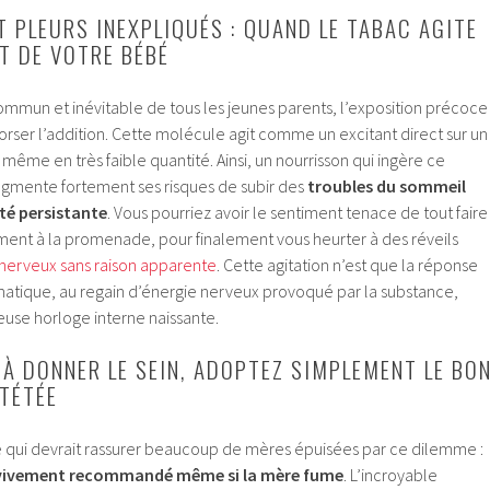
T PLEURS INEXPLIQUÉS : QUAND LE TABAC AGITE
T DE VOTRE BÉBÉ
t commun et inévitable de tous les jeunes parents, l’exposition précoce
 corser l’addition. Cette molécule agit comme un excitant direct sur un
 même en très faible quantité. Ainsi, un nourrisson qui ingère ce
augmente fortement ses risques de subir des
troubles du sommeil
ité persistante
. Vous pourriez avoir le sentiment tenace de tout faire
nt à la promenade, pour finalement vous heurter à des réveils
 nerveux sans raison apparente
. Cette agitation n’est que la réponse
matique, au regain d’énergie nerveux provoqué par la substance,
euse horloge interne naissante.
 À DONNER LE SEIN, ADOPTEZ SIMPLEMENT LE BO
 TÉTÉE
e qui devrait rassurer beaucoup de mères épuisées par ce dilemme :
e vivement recommandé même si la mère fume
. L’incroyable