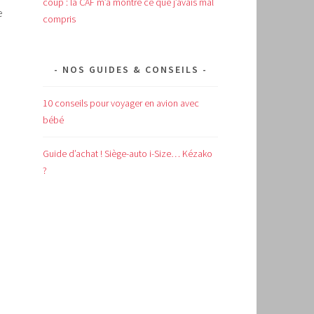
coup : la CAF m’a montré ce que j’avais mal
e
compris
NOS GUIDES & CONSEILS
10 conseils pour voyager en avion avec
bébé
Guide d’achat !
Siège-auto i-Size… Kézako
?