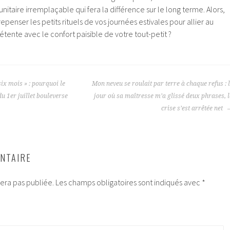
nitaire irremplaçable qui fera la différence sur le long terme. Alors,
enser les petits rituels de vos journées estivales pour allier au
ente avec le confort paisible de votre tout-petit ?
six mois » : pourquoi le
Mon neveu se roulait par terre à chaque refus : 
u 1er juillet bouleverse
jour où sa maîtresse m’a glissé deux phrases, 
crise s’est arrêtée net
NTAIRE
era pas publiée.
Les champs obligatoires sont indiqués avec
*