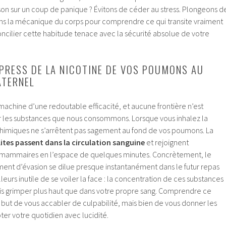
son sur un coup de panique ? Évitons de céder au stress. Plongeons d
s la mécanique du corps pour comprendre ce qui transite vraiment
cilier cette habitude tenace avec la sécurité absolue de votre
PRESS DE LA NICOTINE DE VOS POUMONS AU
ATERNEL
machine d’une redoutable efficacité, et aucune frontière n’est
 les substances que nous consommons. Lorsque vous inhalez la
himiques ne s’arrêtent pas sagement au fond de vos poumons. La
ites passent dans la circulation sanguine
et rejoignent
 mammaires en l’espace de quelques minutes. Concrètement, le
ent d’évasion se dilue presque instantanément dans le futur repas
illeurs inutile de se voiler la face : la concentration de ces substances
fois grimper plus haut que dans votre propre sang. Comprendre ce
ut de vous accabler de culpabilité, mais bien de vous donner les
er votre quotidien avec lucidité.