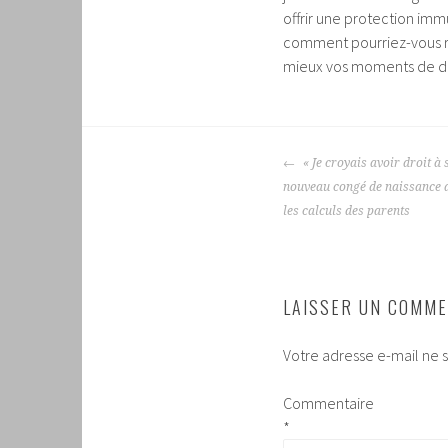
offrir une protection immu
comment pourriez-vous rep
mieux vos moments de dét
NAVIGATION
« Je croyais avoir droit à 
DES
nouveau congé de naissance d
ARTICLES
les calculs des parents
LAISSER UN COMME
Votre adresse e-mail ne s
Commentaire
*