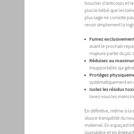
bouclier d’anticorps et l
plus le bébé que les béné
plus sage ne consiste pas
revoir simplement la logi
Fumez exclusivement 
avant le prochain repas
majeure partie du pic d
Réduisez au maximu
insupportable qui génér
Protégez physiqueme
systématiquement en e
Isolez les résidus tox
lavez-vous les mains 
En définitive, même si la 
douce tranquillité du no
maternel. En espaçant in
journalière et en érigeant