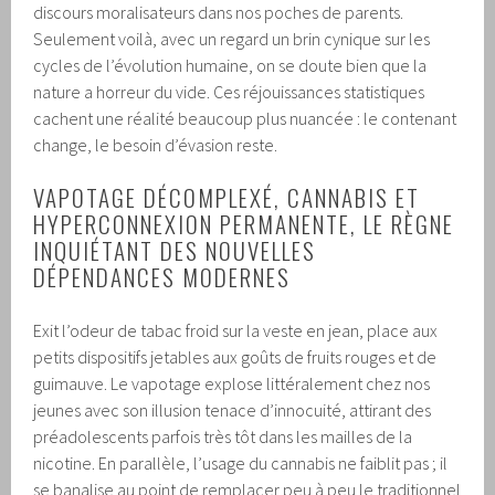
discours moralisateurs dans nos poches de parents.
Seulement voilà, avec un regard un brin cynique sur les
cycles de l’évolution humaine, on se doute bien que la
nature a horreur du vide. Ces réjouissances statistiques
cachent une réalité beaucoup plus nuancée : le contenant
change, le besoin d’évasion reste.
VAPOTAGE DÉCOMPLEXÉ, CANNABIS ET
HYPERCONNEXION PERMANENTE, LE RÈGNE
INQUIÉTANT DES NOUVELLES
DÉPENDANCES MODERNES
Exit l’odeur de tabac froid sur la veste en jean, place aux
petits dispositifs jetables aux goûts de fruits rouges et de
guimauve. Le vapotage explose littéralement chez nos
jeunes avec son illusion tenace d’innocuité, attirant des
préadolescents parfois très tôt dans les mailles de la
nicotine. En parallèle, l’usage du cannabis ne faiblit pas ; il
se banalise au point de remplacer peu à peu le traditionnel