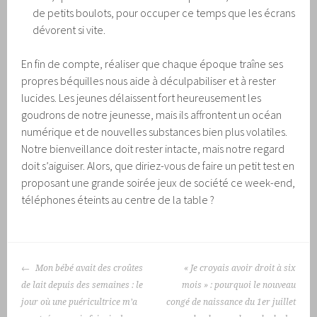
de petits boulots, pour occuper ce temps que les écrans
dévorent si vite.
En fin de compte, réaliser que chaque époque traîne ses
propres béquilles nous aide à déculpabiliser et à rester
lucides. Les jeunes délaissent fort heureusement les
goudrons de notre jeunesse, mais ils affrontent un océan
numérique et de nouvelles substances bien plus volatiles.
Notre bienveillance doit rester intacte, mais notre regard
doit s’aiguiser. Alors, que diriez-vous de faire un petit test en
proposant une grande soirée jeux de société ce week-end,
téléphones éteints au centre de la table ?
NAVIGATION
Mon bébé avait des croûtes
« Je croyais avoir droit à six
DES
de lait depuis des semaines : le
mois » : pourquoi le nouveau
ARTICLES
jour où une puéricultrice m’a
congé de naissance du 1er juillet