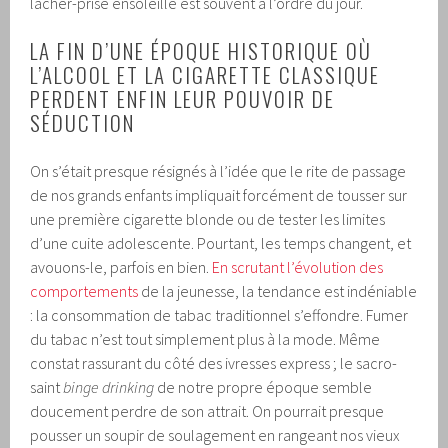
lâcher-prise ensoleillé est souvent à l’ordre du jour.
LA FIN D’UNE ÉPOQUE HISTORIQUE OÙ
L’ALCOOL ET LA CIGARETTE CLASSIQUE
PERDENT ENFIN LEUR POUVOIR DE
SÉDUCTION
On s’était presque résignés à l’idée que le rite de passage
de nos grands enfants impliquait forcément de tousser sur
une première cigarette blonde ou de tester les limites
d’une cuite adolescente. Pourtant, les temps changent, et
avouons-le, parfois en bien.
En scrutant l’évolution des
comportements
de la jeunesse, la tendance est indéniable
: la consommation de tabac traditionnel s’effondre. Fumer
du tabac n’est tout simplement plus à la mode. Même
constat rassurant du côté des ivresses express ; le sacro-
saint
binge drinking
de notre propre époque semble
doucement perdre de son attrait. On pourrait presque
pousser un soupir de soulagement en rangeant nos vieux