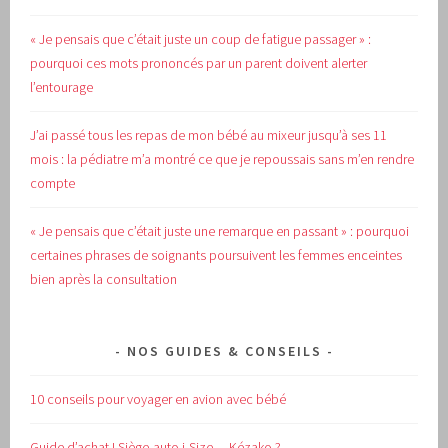
« Je pensais que c’était juste un coup de fatigue passager » :
pourquoi ces mots prononcés par un parent doivent alerter
l’entourage
J’ai passé tous les repas de mon bébé au mixeur jusqu’à ses 11
mois : la pédiatre m’a montré ce que je repoussais sans m’en rendre
compte
« Je pensais que c’était juste une remarque en passant » : pourquoi
certaines phrases de soignants poursuivent les femmes enceintes
bien après la consultation
NOS GUIDES & CONSEILS
10 conseils pour voyager en avion avec bébé
Guide d’achat !
Siège-auto i-Size… Kézako ?