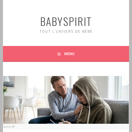
Aller
au
BABYSPIRIT
contenu
principal
TOUT L'UNIVERS DE BÉBÉ
MENU
Source: DR