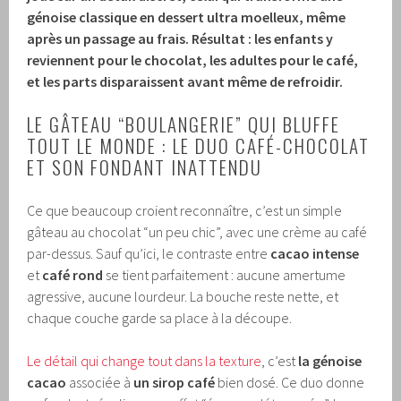
génoise classique en dessert ultra moelleux, même
après un passage au frais. Résultat : les enfants y
reviennent pour le chocolat, les adultes pour le café,
et les parts disparaissent avant même de refroidir.
LE GÂTEAU “BOULANGERIE” QUI BLUFFE
TOUT LE MONDE : LE DUO CAFÉ-CHOCOLAT
ET SON FONDANT INATTENDU
Ce que beaucoup croient reconnaître, c’est un simple
gâteau au chocolat “un peu chic”, avec une crème au café
par-dessus. Sauf qu’ici, le contraste entre
cacao intense
et
café rond
se tient parfaitement : aucune amertume
agressive, aucune lourdeur. La bouche reste nette, et
chaque couche garde sa place à la découpe.
Le détail qui change tout dans la texture
, c’est
la génoise
cacao
associée à
un sirop café
bien dosé. Ce duo donne