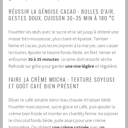
RÉUSSIR LA GÉNOISE CACAO : BULLES D’AIR,
GESTES DOUX, CUISSON 30–35 MIN À 180 °C
Fouetter les œufs avec le sucre et le sel jusqu’à obtenir une
masse très mousseuse, plus claire et épaisse. Tamiser
farine et cacao, puis les incorporer à la maryse, sans casser
les bulles. Ajouter le beurre fondu tiède, en filet. Verser et
enfourner
30 à 35 minutes
: la lame doit ressortir sèche.
Refroidir sur grille pour garder
une mie légère
et régulière.
FAIRE LA CRÈME MOCHA : TEXTURE SOYEUSE
ET GOÛT CAFÉ BIEN PRÉSENT
Diluer le café soluble dans l’eau chaude et laisser tiédir.
Fouetter mascarpone, sucre glace et café, puis ajouter la
crème bien froide et monter en chantilly ferme. Incorporer
le chocolat fondu tiède, juste assez pour une crème
homogène. On obtient
une crème satinée
avec
un