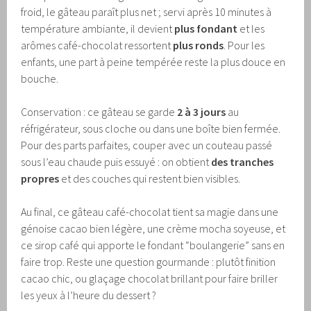
froid, le gâteau paraît plus net ; servi après 10 minutes à
température ambiante, il devient
plus fondant
et les
arômes café-chocolat ressortent
plus ronds
. Pour les
enfants, une part à peine tempérée reste la plus douce en
bouche.
Conservation : ce gâteau se garde
2 à 3 jours
au
réfrigérateur, sous cloche ou dans une boîte bien fermée.
Pour des parts parfaites, couper avec un couteau passé
sous l’eau chaude puis essuyé : on obtient
des tranches
propres
et des couches qui restent bien visibles.
Au final, ce gâteau café-chocolat tient sa magie dans une
génoise cacao bien légère, une crème mocha soyeuse, et
ce sirop café qui apporte le fondant “boulangerie” sans en
faire trop. Reste une question gourmande : plutôt finition
cacao chic, ou glaçage chocolat brillant pour faire briller
les yeux à l’heure du dessert ?