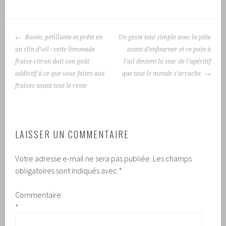
NAVIGATION
Rosée, pétillante et prête en
Un geste tout simple avec la pâte
DES
un clin d’œil : cette limonade
avant d’enfourner et ce pain à
ARTICLES
fraise-citron doit son goût
l’ail devient la star de l’apéritif
addictif à ce que vous faites aux
que tout le monde s’arrache
fraises avant tout le reste
LAISSER UN COMMENTAIRE
Votre adresse e-mail ne sera pas publiée.
Les champs
obligatoires sont indiqués avec
*
Commentaire
*