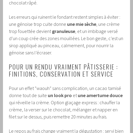
chocolat râpé.
Les erreurs qui ruinent le fondant restent simples à éviter :
une génoise trop cuite donne
une mie sèche
, une crème
trop fouettée devient
granuleuse
, et un imbibage versé
d’un coup crée des zones mouillées. Le bon geste, c’est un
sirop appliqué au pinceau, calmement, pour nourrir la
génoise sans l’écraser.
POUR UN RENDU VRAIMENT PÂTISSERIE :
FINITIONS, CONSERVATION ET SERVICE
Pour un effet “waouh” sans complication, un cacao tamisé
donne tout de suite
un look pro
et
une amertume douce
qui réveille la crème. Option glaçage express : chauffer la
crème, la verser sur le chocolat, mélanger et napper en
filet sur le dessus, puis remettre 20 minutes au frais.
Le repos au frais change vraiment la dégustation : servi bien