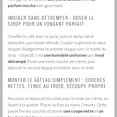
parfum mocha
bien gourmand.
IMBIBER SANS DÉTREMPER : DOSER LE
SIROP POUR UN FONDANT PARFAIT
Chauffer le café avec le sucre, juste le temps de le
dissoudre, puis laisser refroidir. Couper la génoise en deux
disques. Badigeonner le premier disque avec la moitié du
sirop : l’objectif, c’est
une humidité uniforme
sans
fond
détrempé
. Poser une belle couche de crème, puis
déposer le second disque et imbiber avec le reste.
MONTER LE GÂTEAU SIMPLEMENT : COUCHES
NETTES, TENUE AU FROID, DÉCOUPE PROPRE
Recouvrir le dessus et les côtés avec le reste de crème, en
lissant à la spatule. Placer au frais au moins 2 heures. Cette
pause fixe les couches et donne
une coupe nette
et
un