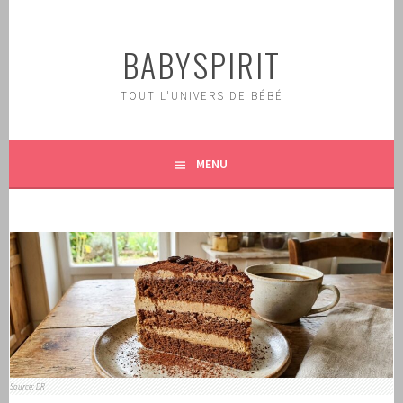
Aller
au
BABYSPIRIT
contenu
principal
TOUT L'UNIVERS DE BÉBÉ
MENU
Source: DR