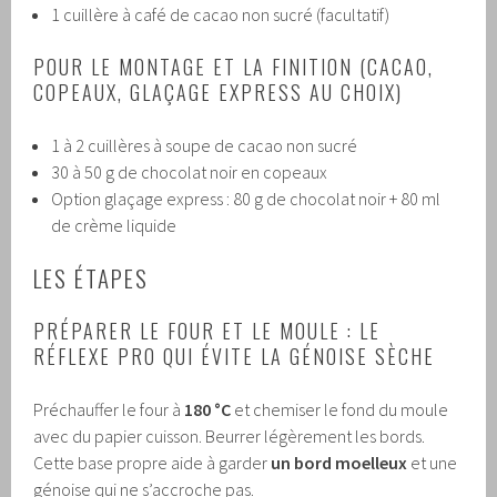
1 cuillère à café de cacao non sucré (facultatif)
POUR LE MONTAGE ET LA FINITION (CACAO,
COPEAUX, GLAÇAGE EXPRESS AU CHOIX)
1 à 2 cuillères à soupe de cacao non sucré
30 à 50 g de chocolat noir en copeaux
Option glaçage express : 80 g de chocolat noir + 80 ml
de crème liquide
LES ÉTAPES
PRÉPARER LE FOUR ET LE MOULE : LE
RÉFLEXE PRO QUI ÉVITE LA GÉNOISE SÈCHE
Préchauffer le four à
180 °C
et chemiser le fond du moule
avec du papier cuisson. Beurrer légèrement les bords.
Cette base propre aide à garder
un bord moelleux
et une
génoise qui ne s’accroche pas.