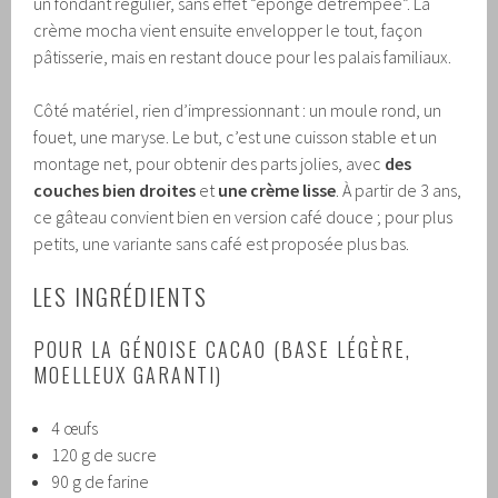
un fondant régulier, sans effet “éponge détrempée”. La
crème mocha vient ensuite envelopper le tout, façon
pâtisserie, mais en restant douce pour les palais familiaux.
Côté matériel, rien d’impressionnant : un moule rond, un
fouet, une maryse. Le but, c’est une cuisson stable et un
montage net, pour obtenir des parts jolies, avec
des
couches bien droites
et
une crème lisse
. À partir de 3 ans,
ce gâteau convient bien en version café douce ; pour plus
petits, une variante sans café est proposée plus bas.
LES INGRÉDIENTS
POUR LA GÉNOISE CACAO (BASE LÉGÈRE,
MOELLEUX GARANTI)
4 œufs
120 g de sucre
90 g de farine