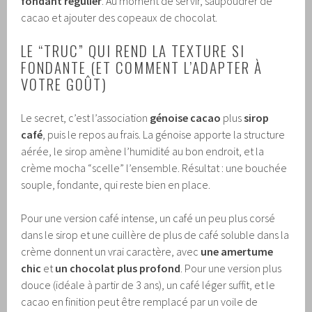
fondant régulier
. Au moment de servir, saupoudrer de
cacao et ajouter des copeaux de chocolat.
LE “TRUC” QUI REND LA TEXTURE SI
FONDANTE (ET COMMENT L’ADAPTER À
VOTRE GOÛT)
Le secret, c’est l’association
génoise cacao
plus
sirop
café
, puis le repos au frais. La génoise apporte la structure
aérée, le sirop amène l’humidité au bon endroit, et la
crème mocha “scelle” l’ensemble. Résultat : une bouchée
souple, fondante, qui reste bien en place.
Pour une version café intense, un café un peu plus corsé
dans le sirop et une cuillère de plus de café soluble dans la
crème donnent un vrai caractère, avec
une amertume
chic
et
un chocolat plus profond
. Pour une version plus
douce (idéale à partir de 3 ans), un café léger suffit, et le
cacao en finition peut être remplacé par un voile de