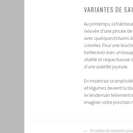
VARIANTES DE SA
Au printemps, la fraîcheur
relevée d’une pincée de 
avec quelques brisures 
cuivrées. Pour une touche 
betterave) avec un bouqu
vitalité et respectueuse d
d’une assiette joyeuse.
En misant sur la simplicité
et légumes devient la star
le lendemain tellement el
imaginer votre prochain 
NAVIGATION
Troubles de mémoire penda