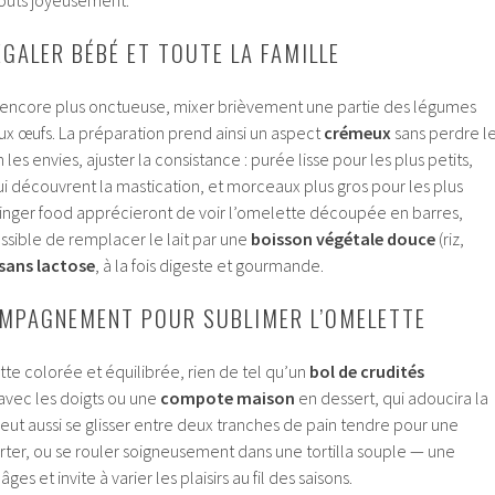
GALER BÉBÉ ET TOUTE LA FAMILLE
 encore plus onctueuse, mixer brièvement une partie des légumes
ux œufs. La préparation prend ainsi un aspect
crémeux
sans perdre l
 les envies, ajuster la consistance : purée lisse pour les plus petits,
i découvrent la mastication, et morceaux plus gros pour les plus
finger food apprécieront de voir l’omelette découpée en barres,
 possible de remplacer le lait par une
boisson végétale douce
(riz,
sans lactose
, à la fois digeste et gourmande.
OMPAGNEMENT POUR SUBLIMER L’OMELETTE
te colorée et équilibrée, rien de tel qu’un
bol de crudités
avec les doigts ou une
compote maison
en dessert, qui adoucira la
peut aussi se glisser entre deux tranches de pain tendre pour une
ter, ou se rouler soigneusement dans une tortilla souple — une
âges et invite à varier les plaisirs au fil des saisons.