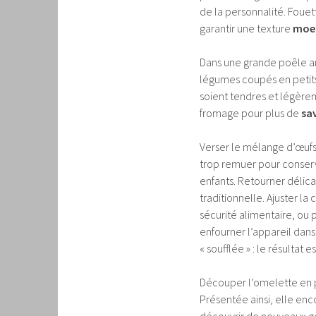
de la personnalité. Fouet
garantir une texture
moel
Dans une grande poêle ant
légumes coupés en petits 
soient tendres et légère
fromage pour plus de
sa
Verser le mélange d’œufs 
trop remuer pour conse
enfants. Retourner délic
traditionnelle. Ajuster la
sécurité alimentaire, ou 
enfourner l’appareil dans
« soufflée » : le résultat e
Découper l’omelette en 
Présentée ainsi, elle en
découvrir de nouveaux g