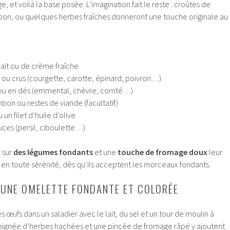
 et voilà la base posée. L’imagination fait le reste : croûtes de
on, ou quelques herbes fraîches donneront une touche originale au
lait ou de crème fraîche
 ou crus (courgette, carotte, épinard, poivron…)
 ou en dés (emmental, chèvre, comté…)
bon ou restes de viande (facultatif)
un filet d’huile d’olive
uces (persil, ciboulette…)
r sur
des légumes fondants
et une
touche de fromage doux
leur
 en toute sérénité, dès qu’ils acceptent les morceaux fondants.
 UNE OMELETTE FONDANTE ET COLORÉE
œufs dans un saladier avec le lait, du sel et un tour de moulin à
oignée d’herbes hachées et une pincée de fromage râpé y ajoutent