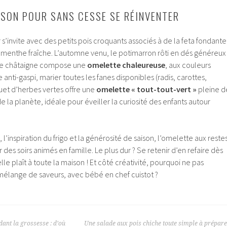
ISON POUR SANS CESSE SE RÉINVENTER
 s’invite avec des petits pois croquants associés à de la feta fondante
menthe fraîche. L’automne venu, le potimarron rôti en dés généreux
de châtaigne compose une
omelette chaleureuse
, aux couleurs
anti-gaspi, marier toutes les fanes disponibles (radis, carottes,
et d’herbes vertes offre une
omelette « tout-tout-vert »
pleine d
e la planète, idéale pour éveiller la curiosité des enfants autour
, l’inspiration du frigo et la générosité de saison, l’omelette aux reste
 des soirs animés en famille. Le plus dur ? Se retenir d’en refaire dès
le plaît à toute la maison ! Et côté créativité, pourquoi ne pas
mélange de saveurs, avec bébé en chef cuistot ?
nt la grossesse : d’où
Une salade aux pois chiche toute simple à prépar