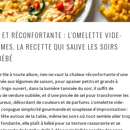
 ET RÉCONFORTANTE : L’OMELETTE VIDE-
MES, LA RECETTE QUI SAUVE LES SOIRS
BÉBÉ
file à toute allure, rien ne vaut la chaleur réconfortante d’une
ée aux légumes de saison, pour apaiser petits et grands à
 frigo ouvert, dans la lumière tamisée du soir, il suffit de
 de verdure oubliée, et d’une pincée de sel pour transformer les
ureux, débordant de couleurs et de parfums. L’omelette vide-
e, conjugue simplicité gourmande et souplesse d’improvisation :
 fête autour de la table, même les soirs où tout semble aller tro
 fondante, elle plaît à bébé pour sa texture rassurante et se
e reste de la tribu. Prêt à découvrir l’alliée secrète des soirs