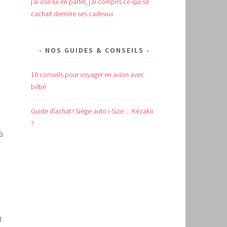
j’ai osé lui en parler, j’ai compris ce qui se
cachait derrière ses cadeaux
NOS GUIDES & CONSEILS
10 conseils pour voyager en avion avec
bébé
Guide d’achat !
Siège-auto i-Size… Kézako
?
à
d