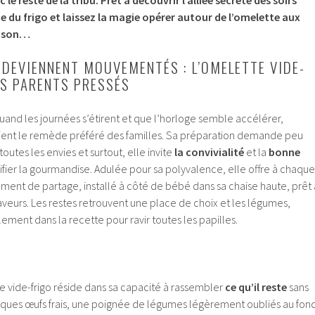
te du frigo et laissez la magie opérer autour de l’omelette aux
aison…
 DEVIENNENT MOUVEMENTÉS : L’OMELETTE VIDE-
DES PARENTS PRESSÉS
uand les journées s’étirent et que l’horloge semble accélérer,
vient le remède préféré des familles. Sa préparation demande peu
toutes les envies et surtout, elle invite
la convivialité
et la
bonne
rifier la gourmandise. Adulée pour sa polyvalence, elle offre à chaque
ent de partage, installé à côté de bébé dans sa chaise haute, prêt 
veurs. Les restes retrouvent une place de choix et les légumes,
lement dans la recette pour ravir toutes les papilles.
 vide-frigo réside dans sa capacité à rassembler
ce qu’il reste
sans
lques œufs frais, une poignée de légumes légèrement oubliés au fon