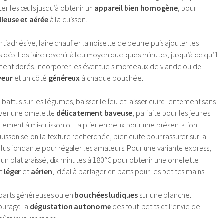
ter les œufs jusqu’à obtenir un
appareil bien homogène
, pour
leuse et aérée
à la cuisson.
iadhésive, faire chauffer la noisette de beurre puis ajouter les
dés. Les faire revenir à feu moyen quelques minutes, jusqu’à ce qu’il
ment dorés. Incorporer les éventuels morceaux de viande ou de
veur
et un côté
généreux
à chaque bouchée.
battus sur les légumes, baisser le feu et laisser cuire lentement sans
rver une omelette
délicatement baveuse
, parfaite pour les jeunes
atement à mi-cuisson ou la plier en deux pour une présentation
 cuisson selon la texture recherchée, bien cuite pour rassurer sur la
plus fondante pour régaler les amateurs. Pour une variante express,
 un plat graissé, dix minutes à 180°C pour obtenir une omelette
st
léger
et
aérien
, idéal à partager en parts pour les petites mains.
parts généreuses ou en
bouchées ludiques
sur une planche.
courage la
dégustation autonome
des tout-petits et l’envie de
oûts joyeusement.