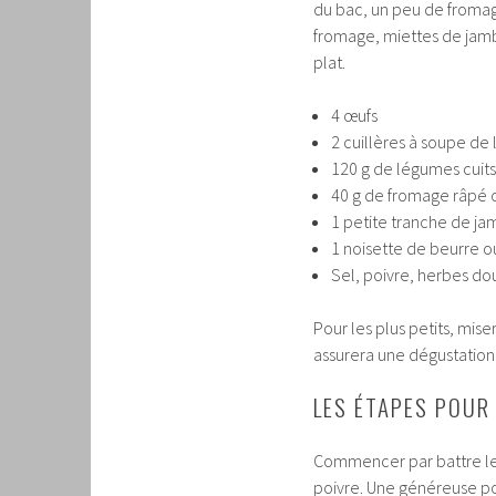
du bac, un peu de fromage,
fromage, miettes de jamb
plat.
4 œufs
2 cuillères à soupe de 
120 g de légumes cuits
40 g de fromage râpé
1 petite tranche de jam
1 noisette de beurre ou 
Sel, poivre, herbes do
Pour les plus petits, mise
assurera une dégustation
LES ÉTAPES POUR
Commencer par battre les 
poivre. Une généreuse p