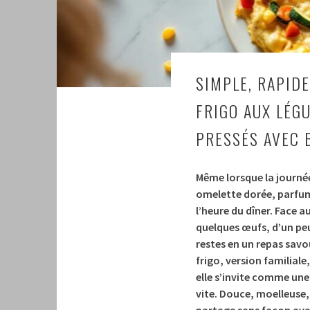
SIMPLE, RAPIDE
FRIGO AUX LÉGU
PRESSÉS AVEC 
Même lorsque la journée 
omelette dorée, parfum
l’heure du dîner. Face au
quelques œufs, d’un peu
restes en un repas savo
frigo, version familial
elle s’invite comme une
vite. Douce, moelleuse,
partage sans façon avec l