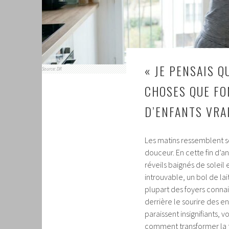
« JE PENSAIS Q
Source: DR
CHOSES QUE FO
D’ENFANTS VRA
Les matins ressemblent so
douceur. En cette fin d’an
réveils baignés de soleil 
introuvable, un bol de lai
plupart des foyers connai
derrière le sourire des e
paraissent insignifiants, 
comment transformer la 