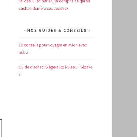
j’ai osé lui en parler, j’ai compris ce qui se
cachait derrière ses cadeaux
NOS GUIDES & CONSEILS
10 conseils pour voyager en avion avec
bébé
Guide d’achat !
Siège-auto i-Size… Kézako
?