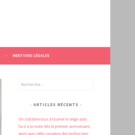
E
MENTIONS LÉGALES
Rechercher :
ARTICLES RÉCENTS
On s’obstine tous à tourner le siège auto
face à la route dès le premier anniversaire,
alors que cette consigne des techniciens