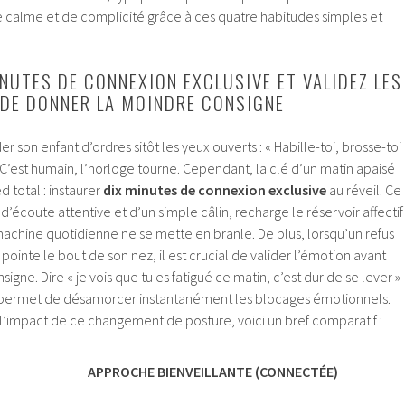
 calme et de complicité grâce à ces quatre habitudes simples et
NUTES DE CONNEXION EXCLUSIVE ET VALIDEZ LES
DE DONNER LA MOINDRE CONSIGNE
r son enfant d’ordres sitôt les yeux ouverts : « Habille-toi, brosse-toi
 C’est humain, l’horloge tourne. Cependant, la clé d’un matin apaisé
 total : instaurer
dix minutes de connexion exclusive
au réveil. Ce
écoute attentive et d’un simple câlin, recharge le réservoir affectif
machine quotidienne ne se mette en branle. De plus, lorsqu’un refus
inte le bout de son nez, il est crucial de valider l’émotion avant
gne. Dire « je vois que tu es fatigué ce matin, c’est dur de se lever »
, permet de désamorcer instantanément les blocages émotionnels.
impact de ce changement de posture, voici un bref comparatif :
APPROCHE BIENVEILLANTE (CONNECTÉE)