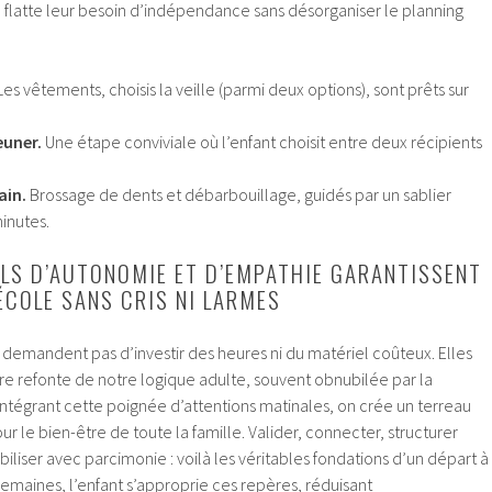
e flatte leur besoin d’indépendance sans désorganiser le planning
es vêtements, choisis la veille (parmi deux options), sont prêts sur
euner.
Une étape conviviale où l’enfant choisit entre deux récipients
ain.
Brossage de dents et débarbouillage, guidés par un sablier
inutes.
ELS D’AUTONOMIE ET D’EMPATHIE GARANTISSENT
ÉCOLE SANS CRIS NI LARMES
 demandent pas d’investir des heures ni du matériel coûteux. Elles
re refonte de notre logique adulte, souvent obnubilée par la
n intégrant cette poignée d’attentions matinales, on crée un terreau
r le bien-être de toute la famille. Valider, connecter, structurer
iliser avec parcimonie : voilà les véritables fondations d’un départ à
s semaines, l’enfant s’approprie ces repères, réduisant