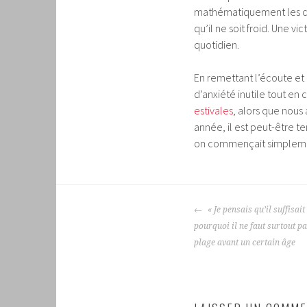
mathématiquement les conf
qu’il ne soit froid. Une v
quotidien.
En remettant l’écoute et
d’anxiété inutile tout en 
estivales
, alors que nous
année, il est peut-être t
on commençait simplement
NAVIGATION
« Je pensais qu’il suffisai
DES
pourquoi il ne faut surtout 
ARTICLES
plage avant un certain âge