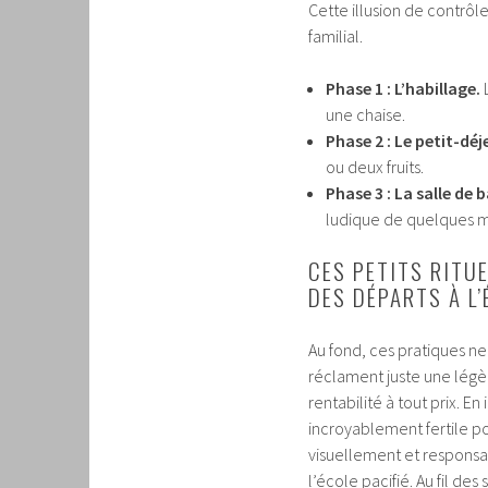
Cette illusion de contrôl
familial.
Phase 1 : L’habillage.
L
une chaise.
Phase 2 : Le petit-déj
ou deux fruits.
Phase 3 : La salle de b
ludique de quelques m
CES PETITS RITU
DES DÉPARTS À L’
Au fond, ces pratiques ne
réclament juste une légè
rentabilité à tout prix. E
incroyablement fertile pou
visuellement et responsab
l’école pacifié. Au fil de