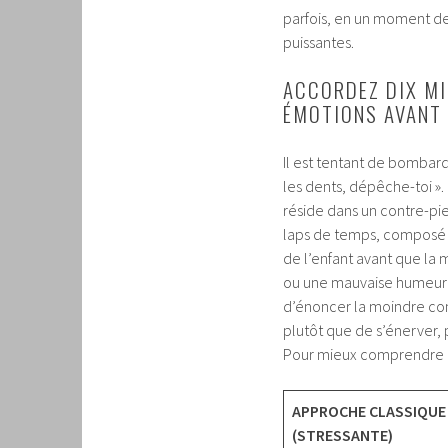
parfois, en un moment de
puissantes.
ACCORDEZ DIX MI
ÉMOTIONS AVANT 
Il est tentant de bombarde
les dents, dépêche-toi ».
réside dans un contre-pied
laps de temps, composé d’
de l’enfant avant que la 
ou une mauvaise humeur po
d’énoncer la moindre consi
plutôt que de s’énerver
Pour mieux comprendre l’
APPROCHE CLASSIQUE
(STRESSANTE)