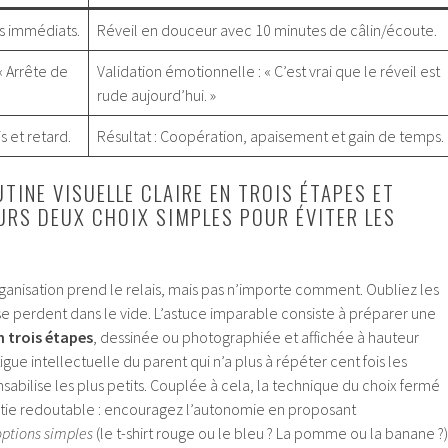
s immédiats.
Réveil en douceur avec 10 minutes de câlin/écoute.
« Arrête de
Validation émotionnelle : « C’est vrai que le réveil est
rude aujourd’hui. »
s et retard.
Résultat : Coopération, apaisement et gain de temps.
TINE VISUELLE CLAIRE EN TROIS ÉTAPES ET
RS DEUX CHOIX SIMPLES POUR ÉVITER LES
’organisation prend le relais, mais pas n’importe comment. Oubliez les
i se perdent dans le vide. L’astuce imparable consiste à préparer une
en trois étapes
, dessinée ou photographiée et affichée à hauteur
tigue intellectuelle du parent qui n’a plus à répéter cent fois les
bilise les plus petits. Couplée à cela, la technique du choix fermé
tie redoutable : encouragez l’autonomie en proposant
options simples
(le t-shirt rouge ou le bleu ? La pomme ou la banane ?)