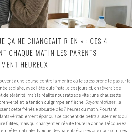
UE ÇA NE CHANGEAIT RIEN » : CES 4
NT CHAQUE MATIN LES PARENTS
IMENT HEUREUX
uvent à une course contre la montre où le stress prend le pas sur la
née scolaire, avec l’été qui s’installe ces jours-ci, on rêverait de
et de sérénité, mais la réalité nous rattrape vite : une chaussette
t renversé et la tension qui grimpe en flèche.
Soyons réalistes
, la
ssent cette frénésie absurde dès 7 heures du matin. Pourtant,
nfants véritablement épanouis se cachent de petits ajustements qui
voire futiles, mais qui changent en réalité toute la donne. Découvrez
tempête matinale, typique des parents épuisés que nous sommes