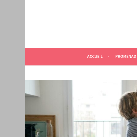
Aller
au
contenu
principal
ACCUEIL
PROMENAD