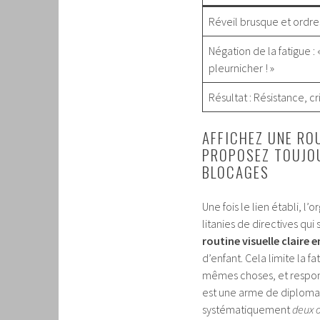
Réveil brusque et ordre
Négation de la fatigue : 
pleurnicher ! »
Résultat : Résistance, cri
AFFICHEZ UNE ROU
PROPOSEZ TOUJOU
BLOCAGES
Une fois le lien établi, l
litanies de directives qu
routine visuelle claire 
d’enfant. Cela limite la fa
mêmes choses, et responsa
est une arme de diploma
systématiquement
deux 