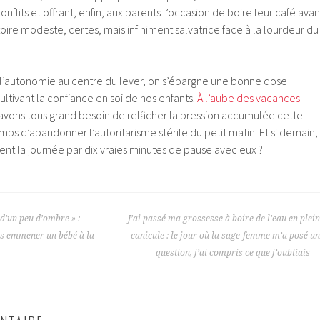
lits et offrant, enfin, aux parents l’occasion de boire leur café avan
ictoire modeste, certes, mais infiniment salvatrice face à la lourdeur du
 l’autonomie au centre du lever, on s’épargne une bonne dose
cultivant la confiance en soi de nos enfants.
À l’aube des vacances
 avons tous grand besoin de relâcher la pression accumulée cette
emps d’abandonner l’autoritarisme stérile du petit matin. Et si demain,
 la journée par dix vraies minutes de pause avec eux ?
t d’un peu d’ombre » :
J’ai passé ma grossesse à boire de l’eau en plei
pas emmener un bébé à la
canicule : le jour où la sage-femme m’a posé u
question, j’ai compris ce que j’oubliais