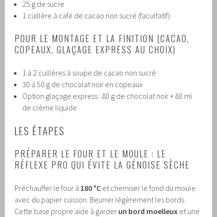
25 g de sucre
1 cuillère à café de cacao non sucré (facultatif)
POUR LE MONTAGE ET LA FINITION (CACAO,
COPEAUX, GLAÇAGE EXPRESS AU CHOIX)
1 à 2 cuillères à soupe de cacao non sucré
30 à 50 g de chocolat noir en copeaux
Option glaçage express : 80 g de chocolat noir + 80 ml
de crème liquide
LES ÉTAPES
PRÉPARER LE FOUR ET LE MOULE : LE
RÉFLEXE PRO QUI ÉVITE LA GÉNOISE SÈCHE
Préchauffer le four à
180 °C
et chemiser le fond du moule
avec du papier cuisson. Beurrer légèrement les bords.
Cette base propre aide à garder
un bord moelleux
et une