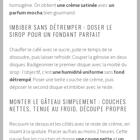
homogène. On obtient
une crème satinée
avec
un
parfum mocha
bien gourmand.
IMBIBER SANS DÉTREMPER : DOSER LE
SIROP POUR UN FONDANT PARFAIT
Chauffer le café avec le sucre, juste le temps de le
dissoudre, puis laisser refroidir. Couper la génoise en deux
disques. Badigeonner le premier disque avec la moitié du
sirop : l’objectif, c’est
une humidité uniforme
sans
fond
détrempé
. Poser une belle couche de crème, puis
déposer le second disque et imbiber avec le reste.
MONTER LE GÂTEAU SIMPLEMENT : COUCHES
NETTES, TENUE AU FROID, DÉCOUPE PROPRE
Recouvrir le dessus et les côtés avec le reste de crème, en
lissant à la spatule. Placer au frais au moins 2 heures. Cette
pause fixe les couches et donne
une coupe nette
et
un