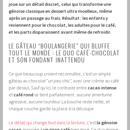
joue sur un détail discret, celui qui transforme une
génoise classique en dessert ultra moelleux, même
après un passage au frais. Résultat : les enfants y
reviennent pour le chocolat, les adultes pour le café,
et les parts disparaissent avant même de refroidir.
LE GÂTEAU “BOULANGERIE” QUI BLUFFE
TOUT LE MONDE : LE DUO CAFÉ-CHOCOLAT
ET SON FONDANT INATTENDU
Ce que beaucoup croient reconnaître, c’est un simple
gâteau au chocolat “un peu chic”, avec une crème au café
par-dessus. Sauf qu’ici, le contraste entre
cacao intense
et
café rond
se tient parfaitement : aucune amertume
agressive, aucune lourdeur. La bouche reste nette, et
chaque couche garde sa place à la découpe.
Le détail qui change tout dans la texture
, c’est
la génoise
cacao
associée à
un sirop café
bien dosé. Ce duo donne