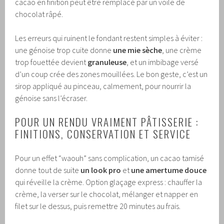
cacao en finition peut être remplacé par un voile de
chocolat râpé.
Les erreurs qui ruinent le fondant restent simples à éviter :
une génoise trop cuite donne
une mie sèche
, une crème
trop fouettée devient
granuleuse
, et un imbibage versé
d’un coup crée des zones mouillées. Le bon geste, c’est un
sirop appliqué au pinceau, calmement, pour nourrir la
génoise sans l’écraser.
POUR UN RENDU VRAIMENT PÂTISSERIE :
FINITIONS, CONSERVATION ET SERVICE
Pour un effet “waouh” sans complication, un cacao tamisé
donne tout de suite
un look pro
et
une amertume douce
qui réveille la crème. Option glaçage express : chauffer la
crème, la verser sur le chocolat, mélanger et napper en
filet sur le dessus, puis remettre 20 minutes au frais.