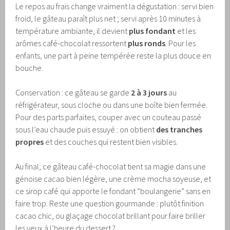
Le repos au frais change vraiment la dégustation : servi bien
froid, le gâteau paraît plus net ; servi après 10 minutes à
température ambiante, il devient
plus fondant
et les
arômes café-chocolat ressortent
plus ronds
. Pour les
enfants, une part à peine tempérée reste la plus douce en
bouche.
Conservation : ce gâteau se garde
2 à 3 jours
au
réfrigérateur, sous cloche ou dans une boîte bien fermée.
Pour des parts parfaites, couper avec un couteau passé
sous l’eau chaude puis essuyé : on obtient
des tranches
propres
et des couches qui restent bien visibles.
Au final, ce gâteau café-chocolat tient sa magie dans une
génoise cacao bien légère, une crème mocha soyeuse, et
ce sirop café qui apporte le fondant “boulangerie” sans en
faire trop. Reste une question gourmande : plutôt finition
cacao chic, ou glaçage chocolat brillant pour faire briller
les yeux à l’heure du dessert ?