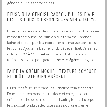
génoise qui ne s’accroche pas.
RÉUSSIR LA GÉNOISE CACAO : BULLES D’AIR,
GESTES DOUX, CUISSON 30–35 MIN À 180 °C
Fouetter les œufs avec le sucre et le sel jusqu’à obtenir une
masse très mousseuse, plus claire et épaisse. Tamiser
farine et cacao, puis les incorporer à la maryse, sans casser
les bulles. Ajouter le beurre fondu tiède, en filet. Verser et
enfourner
30 à 35 minutes
: la lame doit ressortir sèche.
Refroidir sur grille pour garder
une mie légère
et régulière.
FAIRE LA CRÈME MOCHA : TEXTURE SOYEUSE
ET GOÛT CAFÉ BIEN PRÉSENT
Diluer le café soluble dans l’eau chaude et laisser tiédir.
Fouetter mascarpone, sucre glace et café, puis ajouter la
crème bien froide et monter en chantilly ferme. Incorporer
le chocolat fondu tiède, juste assez pour une crème