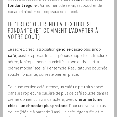
fondant régulier
. Au moment de servir, saupoudrer de
cacao et ajouter des copeaux de chocolat.
LE “TRUC” QUI REND LA TEXTURE SI
FONDANTE (ET COMMENT L’ADAPTER À
VOTRE GOÛT)
Le secret, c’est l’association
génoise cacao
plus
sirop
café
, puis le repos au frais. La génoise apporte la structure
aérée, le sirop amène l’humidité au bon endroit, et la
crème mocha “scelle” l’ensemble. Résultat : une bouchée
souple, fondante, qui reste bien en place.
Pour une version café intense, un café un peu plus corsé
dans le sirop et une cuillère de plus de café soluble dans la
crème donnent un vrai caractère, avec
une amertume
chic
et
un chocolat plus profond
. Pour une version plus
douce (idéale à partir de 3 ans), un café léger suffit, et le