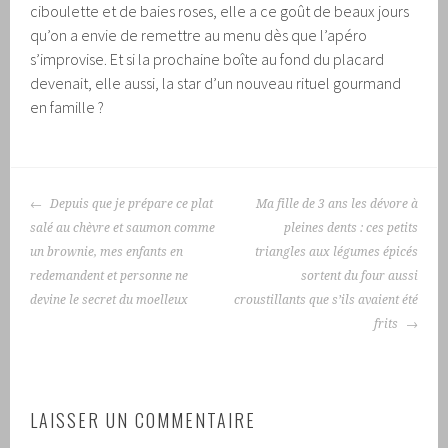
ciboulette et de baies roses, elle a ce goût de beaux jours
qu’on a envie de remettre au menu dès que l’apéro
s’improvise. Et si la prochaine boîte au fond du placard
devenait, elle aussi, la star d’un nouveau rituel gourmand
en famille ?
NAVIGATION
Depuis que je prépare ce plat
Ma fille de 3 ans les dévore à
DES
salé au chèvre et saumon comme
pleines dents : ces petits
ARTICLES
un brownie, mes enfants en
triangles aux légumes épicés
redemandent et personne ne
sortent du four aussi
devine le secret du moelleux
croustillants que s’ils avaient été
frits
LAISSER UN COMMENTAIRE