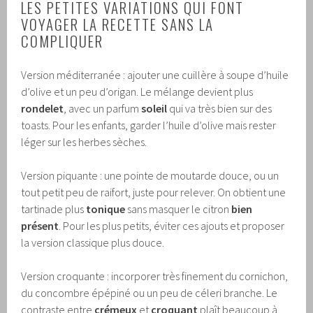
LES PETITES VARIATIONS QUI FONT
VOYAGER LA RECETTE SANS LA
COMPLIQUER
Version méditerranée : ajouter une cuillère à soupe d’huile
d’olive et un peu d’origan. Le mélange devient plus
rondelet
, avec un parfum
soleil
qui va très bien sur des
toasts. Pour les enfants, garder l’huile d’olive mais rester
léger sur les herbes sèches.
Version piquante : une pointe de moutarde douce, ou un
tout petit peu de raifort, juste pour relever. On obtient une
tartinade plus
tonique
sans masquer le citron
bien
présent
. Pour les plus petits, éviter ces ajouts et proposer
la version classique plus douce.
Version croquante : incorporer très finement du cornichon,
du concombre épépiné ou un peu de céleri branche. Le
contraste entre
crémeux
et
croquant
plaît beaucoup à