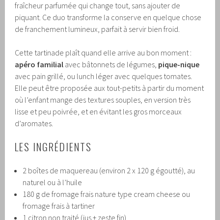
fraîcheur parfumée qui change tout, sans ajouter de
piquant. Ce duo transforme la conserve en quelque chose
de franchement lumineux, parfait à servir bien froid.
Cette tartinade plaît quand elle arrive au bon moment :
apéro familial
avec bâtonnets de légumes,
pique-nique
avec pain grillé, ou lunch léger avec quelques tomates.
Elle peut être proposée aux tout-petits à partir du moment
où l’enfant mange des textures souples, en version très
lisse et peu poivrée, et en évitant les gros morceaux
d’aromates.
LES INGRÉDIENTS
2 boîtes de maquereau (environ 2 x 120 g égoutté), au
naturel ou à l’huile
180 g de fromage frais nature type cream cheese ou
fromage frais à tartiner
1 citron non traité (jus + zeste fin)