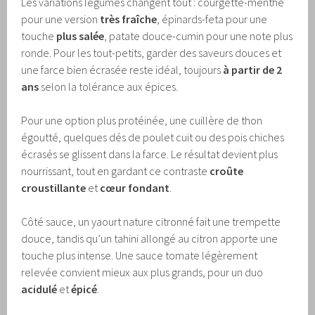
Les variations légumes changent tout : courgette-menthe
pour une version
très fraîche
, épinards-feta pour une
touche
plus salée
, patate douce-cumin pour une note plus
ronde. Pour les tout-petits, garder des saveurs douces et
une farce bien écrasée reste idéal, toujours
à partir de 2
ans
selon la tolérance aux épices.
Pour une option plus protéinée, une cuillère de thon
égoutté, quelques dés de poulet cuit ou des pois chiches
écrasés se glissent dans la farce. Le résultat devient plus
nourrissant, tout en gardant ce contraste
croûte
croustillante
et
cœur fondant
.
Côté sauce, un yaourt nature citronné fait une trempette
douce, tandis qu’un tahini allongé au citron apporte une
touche plus intense. Une sauce tomate légèrement
relevée convient mieux aux plus grands, pour un duo
acidulé
et
épicé
.