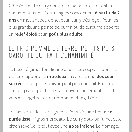
Côté épices, le curry doux reste parfait pour les enfants :
parfumé, sans feu. Ces triangles conviennent
à partir de 2
ans
en mettant peu de sel et un curry très léger. Pour les
plus grands, une pointe de cumin ou de curcuma apporte
un
relief épicé
et un
goût plus adulte
.
LE TRIO POMME DE TERRE–PETITS POIS–
CAROTTE QUI FAIT L’UNANIMITÉ
La base légumes fonctionne à tous les coups : la pomme
de terre apporte le
moelleux
, la carotte une
douceur
sucrée
, et les petits pois un petit pop qui plaît. En fin de
printemps, les petits pois se trouvent facilement, mais la
version surgelée reste très bonne et régulière.
Le liant se fait tout seul grâce à l’écrasé : une texture
ni
purée lisse
, ni gros morceaux. Le curry doux parfume, et le
citron réveille le tout avec une
note fraîche
. Le fromage,