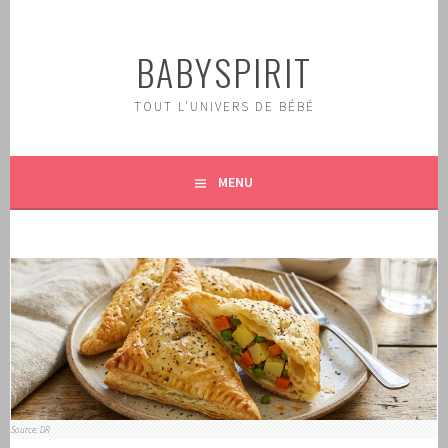
Aller
au
BABYSPIRIT
contenu
principal
TOUT L'UNIVERS DE BÉBÉ
MENU
Source: DR