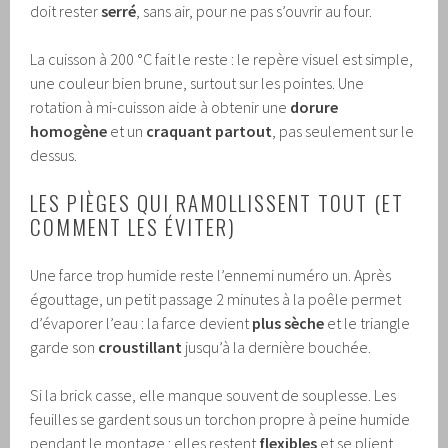
doit rester
serré
, sans air, pour ne pas s’ouvrir au four.
La cuisson à 200 °C fait le reste : le repère visuel est simple,
une couleur bien brune, surtout sur les pointes. Une
rotation à mi-cuisson aide à obtenir une
dorure
homogène
et un
craquant partout
, pas seulement sur le
dessus.
LES PIÈGES QUI RAMOLLISSENT TOUT (ET
COMMENT LES ÉVITER)
Une farce trop humide reste l’ennemi numéro un. Après
égouttage, un petit passage 2 minutes à la poêle permet
d’évaporer l’eau : la farce devient
plus sèche
et le triangle
garde son
croustillant
jusqu’à la dernière bouchée.
Si la brick casse, elle manque souvent de souplesse. Les
feuilles se gardent sous un torchon propre à peine humide
pendant le montage : elles restent
flexibles
et se plient