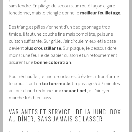
sans fendre. En pliage de secours, un roulé façon cigare
fonctionne, mais le triangle donne le
meilleur feuilletage
.
Des triangles pâles viennent d’un badigeonnage trop
timide. Il faut une couche fine mais complète, puis une
cuisson suffisante. Sur grille, l’air circule mieux et la base
devient
plus croustillante
. Sur plaque, le dessous dore
moins : une feuille de papier cuisson et un retournement
assurent une
bonne coloration
.
Pour réchauffer, le micro-ondes est à éviter : il transforme
le croustillant en
texture molle
. Un passage 5 à 7 minutes
au four chaud redonne un
craquant net
, et l’airfryer
marche très bien aussi.
VARIANTES ET SERVICE : DE LA LUNCHBOX
AU DÎNER, SANS JAMAIS SE LASSER