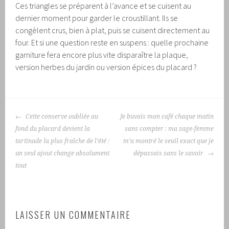
Ces triangles se préparent à l’avance et se cuisent au
dernier moment pour garder le croustillant. Ils se
congèlent crus, bien à plat, puis se cuisent directement au
four. Et si une question reste en suspens : quelle prochaine
garniture fera encore plus vite disparaître la plaque,
version herbes du jardin ou version épices du placard ?
NAVIGATION
Cette conserve oubliée au
Je buvais mon café chaque matin
DES
fond du placard devient la
sans compter : ma sage-femme
ARTICLES
tartinade la plus fraîche de l’été :
m’a montré le seuil exact que je
un seul ajout change absolument
dépassais sans le savoir
tout
LAISSER UN COMMENTAIRE