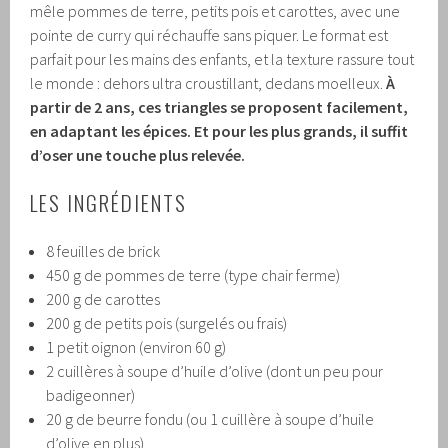
mêle pommes de terre, petits pois et carottes, avec une
pointe de curry qui réchauffe sans piquer. Le format est
parfait pour les mains des enfants, et la texture rassure tout
le monde : dehors ultra croustillant, dedans moelleux.
À
partir de 2 ans, ces triangles se proposent facilement,
en adaptant les épices.
Et pour les plus grands, il suffit
d’oser une touche plus relevée.
LES INGRÉDIENTS
8 feuilles de brick
450 g de pommes de terre (type chair ferme)
200 g de carottes
200 g de petits pois (surgelés ou frais)
1 petit oignon (environ 60 g)
2 cuillères à soupe d’huile d’olive (dont un peu pour
badigeonner)
20 g de beurre fondu (ou 1 cuillère à soupe d’huile
d’olive en plus)