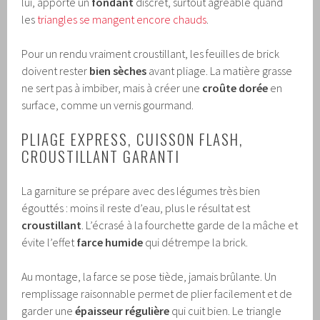
lui, apporte un
fondant
discret, surtout agréable quand
les
triangles se mangent encore chauds
.
Pour un rendu vraiment croustillant, les feuilles de brick
doivent rester
bien sèches
avant pliage. La matière grasse
ne sert pas à imbiber, mais à créer une
croûte dorée
en
surface, comme un vernis gourmand.
PLIAGE EXPRESS, CUISSON FLASH,
CROUSTILLANT GARANTI
La garniture se prépare avec des légumes très bien
égouttés : moins il reste d’eau, plus le résultat est
croustillant
. L’écrasé à la fourchette garde de la mâche et
évite l’effet
farce humide
qui détrempe la brick.
Au montage, la farce se pose tiède, jamais brûlante. Un
remplissage raisonnable permet de plier facilement et de
garder une
épaisseur régulière
qui cuit bien. Le triangle