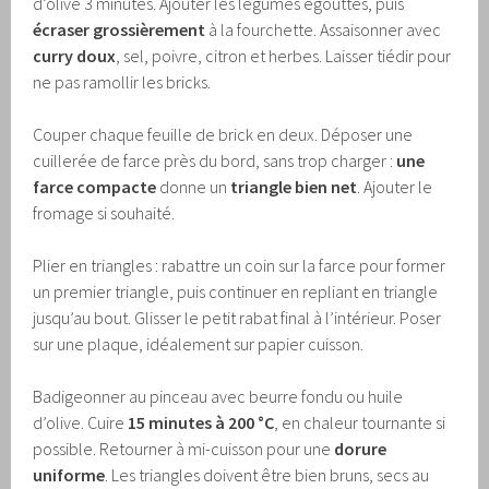
d’olive 3 minutes. Ajouter les légumes égouttés, puis
écraser grossièrement
à la fourchette. Assaisonner avec
curry doux
, sel, poivre, citron et herbes. Laisser tiédir pour
ne pas ramollir les bricks.
Couper chaque feuille de brick en deux. Déposer une
cuillerée de farce près du bord, sans trop charger :
une
farce compacte
donne un
triangle bien net
. Ajouter le
fromage si souhaité.
Plier en triangles : rabattre un coin sur la farce pour former
un premier triangle, puis continuer en repliant en triangle
jusqu’au bout. Glisser le petit rabat final à l’intérieur. Poser
sur une plaque, idéalement sur papier cuisson.
Badigeonner au pinceau avec beurre fondu ou huile
d’olive. Cuire
15 minutes à 200 °C
, en chaleur tournante si
possible. Retourner à mi-cuisson pour une
dorure
uniforme
. Les triangles doivent être bien bruns, secs au