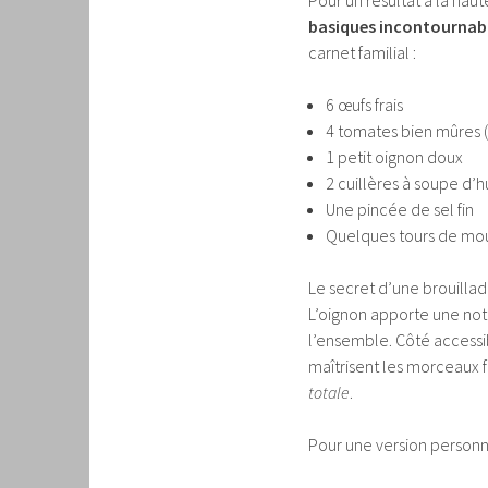
Pour un résultat à la haut
basiques incontournab
carnet familial :
6 œufs frais
4 tomates bien mûres 
1 petit oignon doux
2 cuillères à soupe d’hu
Une pincée de sel fin
Quelques tours de mou
Le secret d’une brouillad
L’oignon apporte une not
l’ensemble. Côté accessibi
maîtrisent les morceaux f
totale
.
Pour une version personna