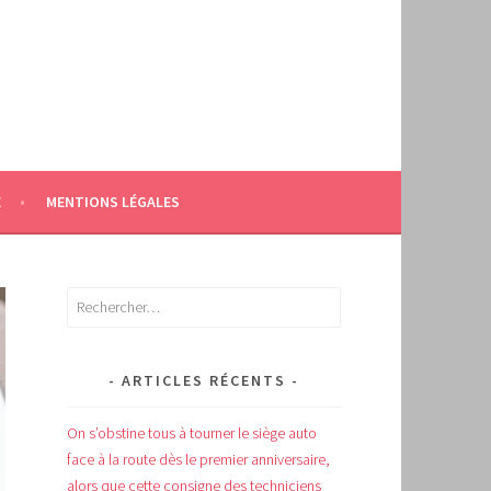
E
MENTIONS LÉGALES
Rechercher :
ARTICLES RÉCENTS
On s’obstine tous à tourner le siège auto
face à la route dès le premier anniversaire,
alors que cette consigne des techniciens