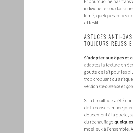
Et pourquoi ne pas transf
individuelles ou dans une
fumé, quelques copeaux 
et festif.
ASTUCES ANTI-GAS
TOUJOURS RÉUSSIE
S’adapter aux âges et 
adaptez la texture en éc
goutte de lait pour les p
trop croquant ou à risque
version
savoureuse et go
Si la brouillade a été con
de la conserver une journ
doucement à la poêle, sa
du réchauffage
quelques
moelleux à l’ensemble. A