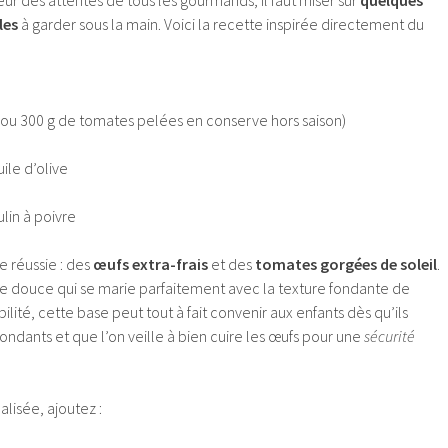
eur des attentes de tous les gourmands, il faut miser sur
quelques
les
à garder sous la main. Voici la recette inspirée directement du
(ou 300 g de tomates pelées en conserve hors saison)
ile d’olive
lin à poivre
e réussie : des
œufs extra-frais
et des
tomates gorgées de soleil
.
e douce qui se marie parfaitement avec la texture fondante de
lité, cette base peut tout à fait convenir aux enfants dès qu’ils
ondants et que l’on veille à bien cuire les œufs pour une
sécurité
lisée, ajoutez :