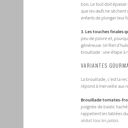
bois. Le tout doit épaissi
que les œufs ne sèchent o
enfants de plonger leur f
3. Les touches finales 
peu de poivre et, pourquo
généreuse. Un filet d’hui
brouillade : une étape à 
VARIANTES GOURMA
La brouillade, c’est la r
répond à merveille aux re
Brouillade tomates-fro
poignée de basilic haché
rappellent les tablées du
séduit tous les palais
.