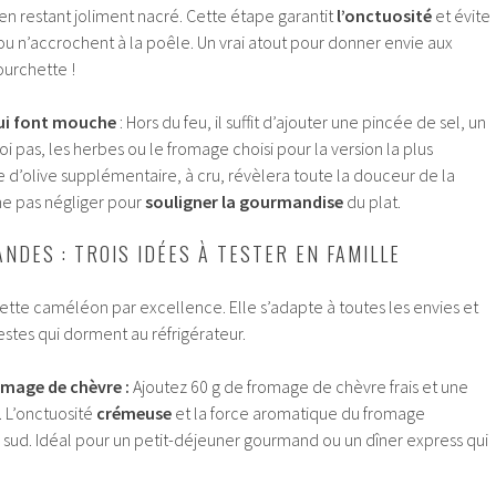
r en restant joliment nacré. Cette étape garantit
l’onctuosité
et évite
u n’accrochent à la poêle. Un vrai atout pour donner envie aux
ourchette !
qui font mouche
: Hors du feu, il suffit d’ajouter une pincée de sel, un
i pas, les herbes ou le fromage choisi pour la version la plus
le d’olive supplémentaire, à cru, révèlera toute la douceur de la
ne pas négliger pour
souligner la gourmandise
du plat.
NDES : TROIS IDÉES À TESTER EN FAMILLE
ecette caméléon par excellence. Elle s’adapte à toutes les envies et
stes qui dorment au réfrigérateur.
mage de chèvre :
Ajoutez 60 g de fromage de chèvre frais et une
. L’onctuosité
crémeuse
et la force aromatique du fromage
 sud. Idéal pour un petit-déjeuner gourmand ou un dîner express qui