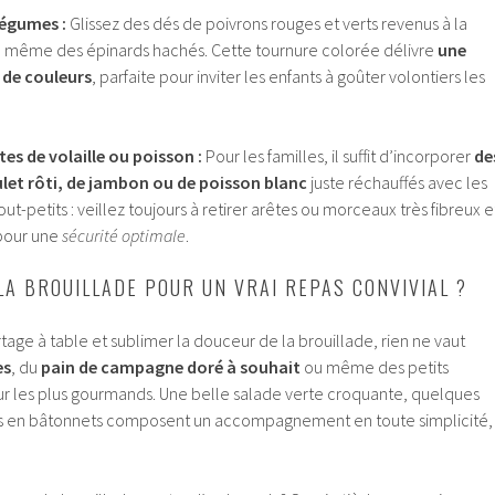
légumes :
Glissez des dés de poivrons rouges et verts revenus à la
u même des épinards hachés. Cette tournure colorée délivre
une
 de couleurs
, parfaite pour inviter les enfants à goûter volontiers les
es de volaille ou poisson :
Pour les familles, il suffit d’incorporer
de
let rôti, de jambon ou de poisson blanc
juste réchauffés avec les
out-petits : veillez toujours à retirer arêtes ou morceaux très fibreux e
 pour une
sécurité optimale
.
LA BROUILLADE POUR UN VRAI REPAS CONVIVIAL ?
rtage à table et sublimer la douceur de la brouillade, rien ne vaut
es
, du
pain de campagne doré à souhait
ou même des petits
pour les plus gourmands. Une belle salade verte croquante, quelques
us en bâtonnets composent un accompagnement en toute simplicité,