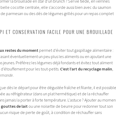
ormer la brouillade en star d’un brunch ? Servie tiède, en verrines
 belle cocotte centrale, elle s’accorde aussi bien avec du saumon
de parmesan ou des dés de légumes grillés pour un repas complet
PI ET CONSERVATION FACILE POUR UNE BROUILLADE
aux restes du moment
permet d’éviter tout gaspillage alimentaire :
rasant éventuellement un peu plus les aliments ou en ajoutant une
lus jeunes. Préférez les légumes déjà fondants et évitez tout aliment
 d’étouffement pour les tout-petits.
C’est l’art du recyclage malin
,
urmande
.
çue dès le départ pour être dégustée fraîche et filante, il est possibl
ée au réfrigérateur (dans un plat hermétique) et de la réchauffer
ns jamais la porter à forte température. L’astuce ? Ajouter au momen
 gouttes de lait
ou une noisette de beurre pour redonner tout son
ucun risque de perte de goût, à condition de réchauffer sans