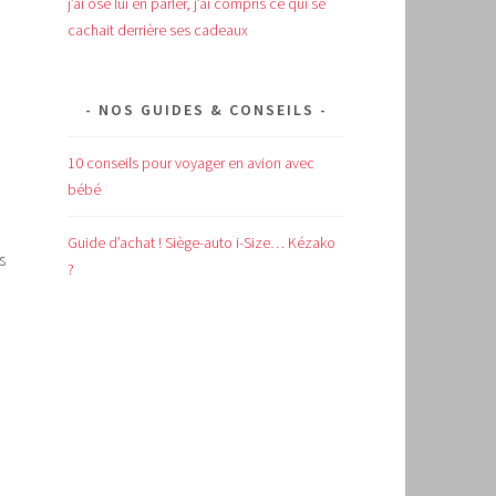
j’ai osé lui en parler, j’ai compris ce qui se
cachait derrière ses cadeaux
NOS GUIDES & CONSEILS
10 conseils pour voyager en avion avec
bébé
Guide d’achat !
Siège-auto i-Size… Kézako
s
?