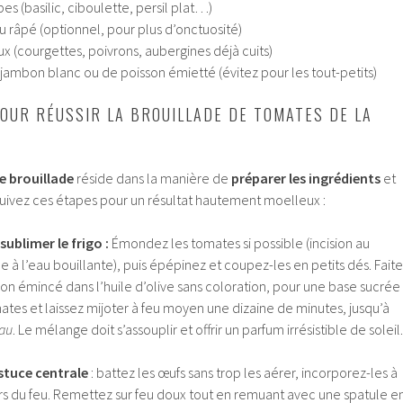
es (basilic, ciboulette, persil plat…)
u râpé (optionnel, pour plus d’onctuosité)
 (courgettes, poivrons, aubergines déjà cuits)
mbon blanc ou de poisson émietté (évitez pour les tout-petits)
POUR RÉUSSIR LA BROUILLADE DE TOMATES DE LA
e brouillade
réside dans la manière de
préparer les ingrédients
et
Suivez ces étapes pour un résultat hautement moelleux :
 sublimer le frigo :
Émondez les tomates si possible (incision au
 à l’eau bouillante), puis épépinez et coupez-les en petits dés. Faite
on émincé dans l’huile d’olive sans coloration, pour une base sucrée
ates et laissez mijoter à feu moyen une dizaine de minutes, jusqu’à
eau
. Le mélange doit s’assouplir et offrir un parfum irrésistible de soleil.
astuce centrale
: battez les œufs sans trop les aérer, incorporez-les à
s du feu. Remettez sur feu doux tout en remuant avec une spatule e