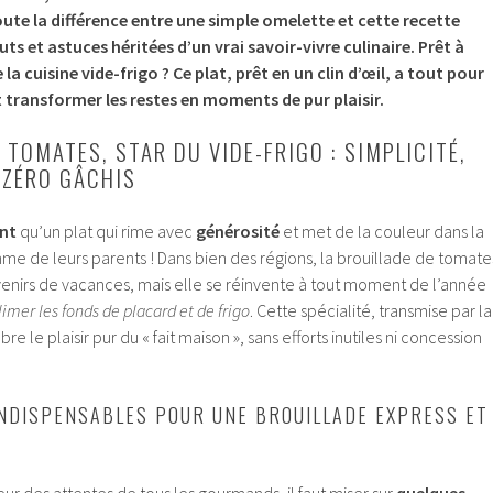
oute la différence entre une simple omelette et cette recette
ts et astuces héritées d’un vrai savoir-vivre culinaire. Prêt à
la cuisine vide-frigo ? Ce plat, prêt en un clin d’œil, a tout pour
t transformer les restes en moments de pur plaisir.
 TOMATES, STAR DU VIDE-FRIGO : SIMPLICITÉ,
 ZÉRO GÂCHIS
ant
qu’un plat qui rime avec
générosité
et met de la couleur dans la
e de leurs parents ! Dans bien des régions, la brouillade de tomate
nirs de vacances, mais elle se réinvente à tout moment de l’année
limer les fonds de placard et de frigo
. Cette spécialité, transmise par la
e le plaisir pur du « fait maison », sans efforts inutiles ni concession
INDISPENSABLES POUR UNE BROUILLADE EXPRESS ET