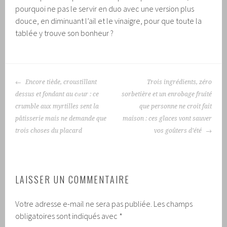
pourquoi ne pas le servir en duo avec une version plus
douce, en diminuant l’ail et le vinaigre, pour que toute la
tablée y trouve son bonheur ?
NAVIGATION
Encore tiède, croustillant
Trois ingrédients, zéro
DES
dessus et fondant au cœur : ce
sorbetière et un enrobage fruité
ARTICLES
crumble aux myrtilles sent la
que personne ne croit fait
pâtisserie mais ne demande que
maison : ces glaces vont sauver
trois choses du placard
vos goûters d’été
LAISSER UN COMMENTAIRE
Votre adresse e-mail ne sera pas publiée.
Les champs
obligatoires sont indiqués avec
*