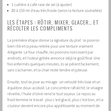
1 cuillère à café rase de sel (à ajuster)
80 à 150 ml d’eau très froide (selon la texture souhaitée)
LES ÉTAPES : RÔTIR, MIXER, GLACER… ET
RÉCOLTER LES COMPLIMENTS
La première étape donne la signature du plat : le poivron
bien rôti et la peau retirée pour une texture vraiment
élégante. Le four chauffe, les poivrons noircissent par
endroits, et l’odeur grillée annonce déjà le goût final. Une
fois enfermés quelques minutes, ils se pèlent facilement,
sans s’acharner, et la chair reste tendre et juteuse.
Ensuite, tout se joue au mixage : un velouté très lisse et un
équilibre doux-acidulé. Le concombre rafraîchit, le vinaigre
réveille, l’huile d’olive rend le tout soyeux. Le repos au
froid termine le travail : plus c’est glacé, plus c’est bon, et la
couleur devient encore plus appétissante au moment de