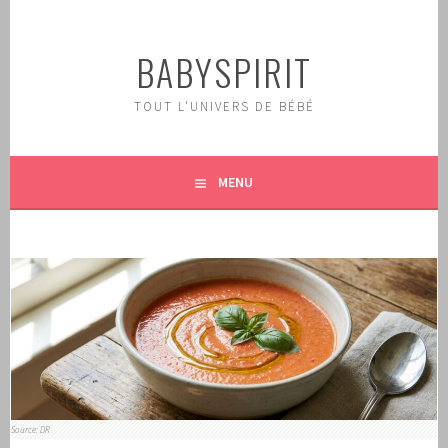
Aller
au
BABYSPIRIT
contenu
principal
TOUT L'UNIVERS DE BÉBÉ
MENU
Source: DR