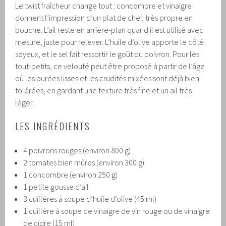
Le twist fraîcheur change tout : concombre et vinaigre
donnent l’impression d’un plat de chef, très propre en
bouche. L’ail reste en arrière-plan quand il est utilisé avec
mesure, juste pour relever. L’huile d’olive apporte le côté
soyeux, et le sel fait ressortir le goût du poivron. Pour les
tout-petits, ce velouté peut être proposé à partir de l’âge
où les purées lisses et les crudités mixées sont déjà bien
tolérées, en gardant une texture très fine et un ail très
léger.
LES INGRÉDIENTS
4 poivrons rouges (environ 800 g)
2 tomates bien mûres (environ 300 g)
1 concombre (environ 250 g)
1 petite gousse d’ail
3 cuillères à soupe d’huile d’olive (45 ml)
1 cuillère à soupe de vinaigre de vin rouge ou de vinaigre
de cidre (15 ml)