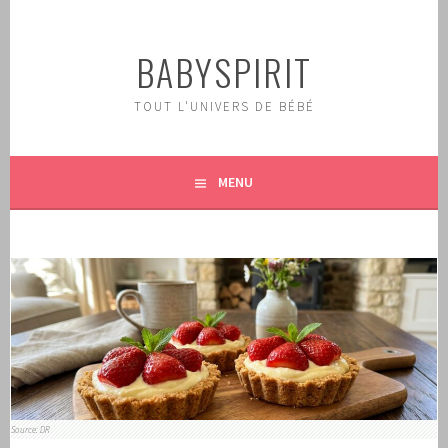
Aller
au
BABYSPIRIT
contenu
principal
TOUT L'UNIVERS DE BÉBÉ
MENU
Source: DR