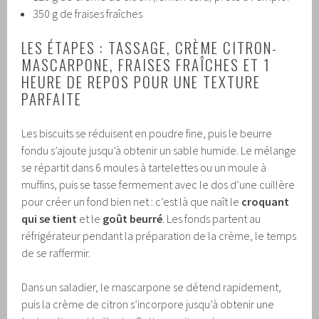
350 g de fraises fraîches
LES ÉTAPES : TASSAGE, CRÈME CITRON-
MASCARPONE, FRAISES FRAÎCHES ET 1
HEURE DE REPOS POUR UNE TEXTURE
PARFAITE
Les biscuits se réduisent en poudre fine, puis le beurre
fondu s’ajoute jusqu’à obtenir un sable humide. Le mélange
se répartit dans 6 moules à tartelettes ou un moule à
muffins, puis se tasse fermement avec le dos d’une cuillère
pour créer un fond bien net : c’est là que naît le
croquant
qui se tient
et le
goût beurré
. Les fonds partent au
réfrigérateur pendant la préparation de la crème, le temps
de se raffermir.
Dans un saladier, le mascarpone se détend rapidement,
puis la crème de citron s’incorpore jusqu’à obtenir une