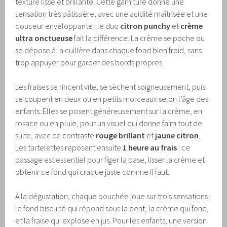
texture lisse et brillante. Cette garniture donne une
sensation très pâtissière, avec une acidité maîtrisée et une
douceur enveloppante : le duo
citron punchy
et
crème
ultra onctueuse
fait la différence. La crème se poche ou
se dépose à la cuillère dans chaque fond bien froid, sans
trop appuyer pour garder des bords propres.
Les fraises se rincent vite, se sèchent soigneusement, puis
se coupent en deux ou en petits morceaux selon l’âge des
enfants. Elles se posent généreusement sur la crème, en
rosace ou en pluie, pour un visuel qui donne faim tout de
suite, avec ce contraste
rouge brillant
et
jaune citron
.
Les tartelettes reposent ensuite
1 heure au frais
: ce
passage est essentiel pour figer la base, lisser la crème et
obtenir ce fond qui craque juste comme il faut.
À la dégustation, chaque bouchée joue sur trois sensations :
le fond biscuité qui répond sous la dent, la crème qui fond,
et la fraise qui explose en jus. Pour les enfants, une version