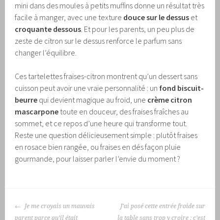
mini dans des moules à petits muffins donne un résultat très
facile à manger, avec une texture
douce sur le dessus
et
croquante dessous
. Et pour les parents, un peu plus de
zeste de citron sur le dessus renforce le parfum sans
changer l’équilibre.
Ces tartelettes fraises-citron montrent qu’un dessert sans
cuisson peut avoir une vraie personnalité : un
fond biscuit-
beurre
qui devient magique au froid, une
crème citron
mascarpone
toute en douceur, des fraises fraîches au
sommet, et ce repos d’une heure qui transforme tout.
Reste une question délicieusement simple : plutôt fraises
en rosace bien rangée, ou fraises en dés façon pluie
gourmande, pour laisser parler l’envie du moment ?
NAVIGATION
Je me croyais un mauvais
J’ai posé cette entrée froide sur
DES
parent parce qu’il était
la table sans trop y croire : c’est