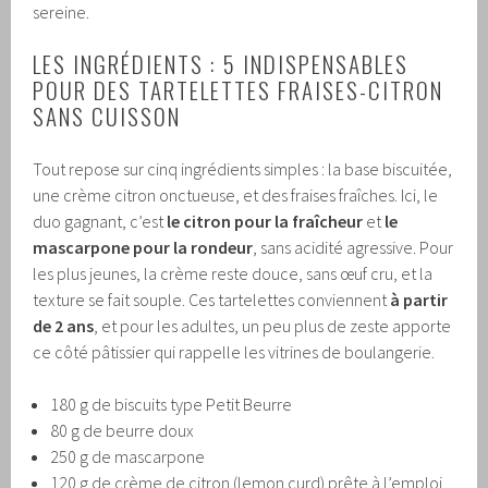
sereine.
LES INGRÉDIENTS : 5 INDISPENSABLES
POUR DES TARTELETTES FRAISES-CITRON
SANS CUISSON
Tout repose sur cinq ingrédients simples : la base biscuitée,
une crème citron onctueuse, et des fraises fraîches. Ici, le
duo gagnant, c’est
le citron pour la fraîcheur
et
le
mascarpone pour la rondeur
, sans acidité agressive. Pour
les plus jeunes, la crème reste douce, sans œuf cru, et la
texture se fait souple. Ces tartelettes conviennent
à partir
de 2 ans
, et pour les adultes, un peu plus de zeste apporte
ce côté pâtissier qui rappelle les vitrines de boulangerie.
180 g de biscuits type Petit Beurre
80 g de beurre doux
250 g de mascarpone
120 g de crème de citron (lemon curd) prête à l’emploi