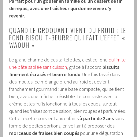
Parfait pour un goûter en famille ou un dessert de fin
de repas, avec une fraîcheur qui donne envie d’y
revenir.
QUAND LE CROQUANT VIENT DU FROID : LE
FOND BISCUIT-BEURRE QUI FAIT L’EFFET «
WAOUH »
Le grand charme de ces tartelettes, c’est ce fond
qui imite
une pâte sablée sans cuisson
, grâce à l’accord
biscuits
finement écrasés
et
beurre fondu
. Une fois tassé dans
des moules, ce mélange prend au froid et devient
franchement gourmand : une base compacte, qui se tient
bien, avec une mâche irrésistible. Le contraste avec la
crème et les fruits fonctionne à tous les coups, surtout
quand les fraises sont de saison, bien rouges et parfumées.
Cette recette convient aux enfants
à partir de 2 ans
sous
forme de petites portions, en veillant à proposer des
morceaux de fraises bien coupés
pour une dégustation