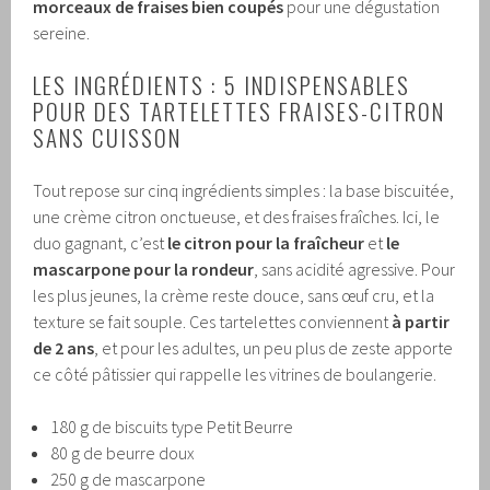
morceaux de fraises bien coupés
pour une dégustation
sereine.
LES INGRÉDIENTS : 5 INDISPENSABLES
POUR DES TARTELETTES FRAISES-CITRON
SANS CUISSON
Tout repose sur cinq ingrédients simples : la base biscuitée,
une crème citron onctueuse, et des fraises fraîches. Ici, le
duo gagnant, c’est
le citron pour la fraîcheur
et
le
mascarpone pour la rondeur
, sans acidité agressive. Pour
les plus jeunes, la crème reste douce, sans œuf cru, et la
texture se fait souple. Ces tartelettes conviennent
à partir
de 2 ans
, et pour les adultes, un peu plus de zeste apporte
ce côté pâtissier qui rappelle les vitrines de boulangerie.
180 g de biscuits type Petit Beurre
80 g de beurre doux
250 g de mascarpone