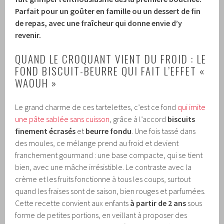
Parfait pour un goûter en famille ou un dessert de fin
de repas, avec une fraîcheur qui donne envie d’y
revenir.
QUAND LE CROQUANT VIENT DU FROID : LE
FOND BISCUIT-BEURRE QUI FAIT L’EFFET «
WAOUH »
Le grand charme de ces tartelettes, c’est ce fond
qui imite
une pâte sablée sans cuisson
, grâce à l’accord
biscuits
finement écrasés
et
beurre fondu
. Une fois tassé dans
des moules, ce mélange prend au froid et devient
franchement gourmand : une base compacte, qui se tient
bien, avec une mâche irrésistible. Le contraste avec la
crème et les fruits fonctionne à tous les coups, surtout
quand les fraises sont de saison, bien rouges et parfumées.
Cette recette convient aux enfants
à partir de 2 ans
sous
forme de petites portions, en veillant à proposer des