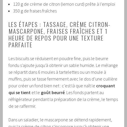
120 g de crème de citron (lemon curd) prête à l’emploi
350 g de fraises fraîches
LES ÉTAPES : TASSAGE, CRÈME CITRON-
MASCARPONE, FRAISES FRAÎCHES ET 1
HEURE DE REPOS POUR UNE TEXTURE
PARFAITE
Les biscuits se réduisent en poudre fine, puis le beurre
fondu s’ajoute jusqu’à obtenir un sable humide. Le mélange
se répartit dans 6 moules à tartelettes ou un moule à
muffins, puis se tasse fermement avec le dos d’une cuillère
pour créer un fond bien net : c’est là que naît le
croquant
qui se tient
et le
goût beurré
. Les fonds partent au
réfrigérateur pendant la préparation de la crème, le temps
de se raffermir.
Dans un saladier, le mascarpone se détend rapidement,
puis la crème de citron s’incorpore jusqu’à obtenir une