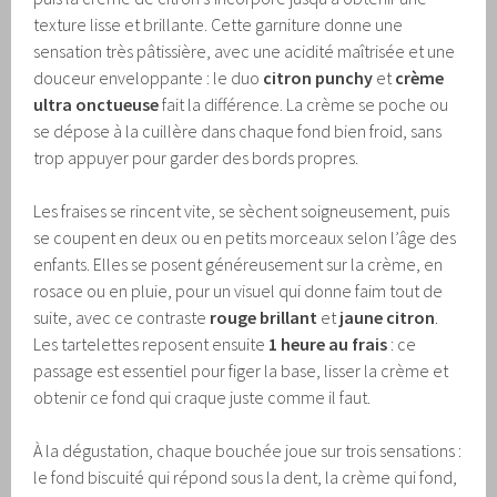
texture lisse et brillante. Cette garniture donne une
sensation très pâtissière, avec une acidité maîtrisée et une
douceur enveloppante : le duo
citron punchy
et
crème
ultra onctueuse
fait la différence. La crème se poche ou
se dépose à la cuillère dans chaque fond bien froid, sans
trop appuyer pour garder des bords propres.
Les fraises se rincent vite, se sèchent soigneusement, puis
se coupent en deux ou en petits morceaux selon l’âge des
enfants. Elles se posent généreusement sur la crème, en
rosace ou en pluie, pour un visuel qui donne faim tout de
suite, avec ce contraste
rouge brillant
et
jaune citron
.
Les tartelettes reposent ensuite
1 heure au frais
: ce
passage est essentiel pour figer la base, lisser la crème et
obtenir ce fond qui craque juste comme il faut.
À la dégustation, chaque bouchée joue sur trois sensations :
le fond biscuité qui répond sous la dent, la crème qui fond,