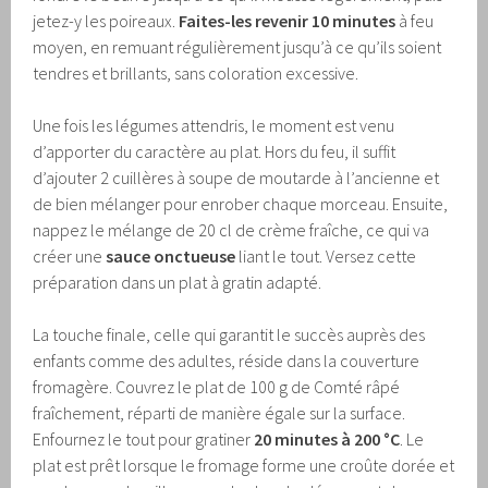
jetez-y les poireaux.
Faites-les revenir 10 minutes
à feu
moyen, en remuant régulièrement jusqu’à ce qu’ils soient
tendres et brillants, sans coloration excessive.
Une fois les légumes attendris, le moment est venu
d’apporter du caractère au plat. Hors du feu, il suffit
d’ajouter 2 cuillères à soupe de moutarde à l’ancienne et
de bien mélanger pour enrober chaque morceau. Ensuite,
nappez le mélange de 20 cl de crème fraîche, ce qui va
créer une
sauce onctueuse
liant le tout. Versez cette
préparation dans un plat à gratin adapté.
La touche finale, celle qui garantit le succès auprès des
enfants comme des adultes, réside dans la couverture
fromagère. Couvrez le plat de 100 g de Comté râpé
fraîchement, réparti de manière égale sur la surface.
Enfournez le tout pour gratiner
20 minutes à 200 °C
. Le
plat est prêt lorsque le fromage forme une croûte dorée et