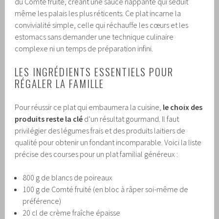
du Comté fruité, créant une sauce nappante qui séduit
même les palais les plus réticents. Ce plat incarne la
convivialité simple, celle qui réchauffe les cœurs et les
estomacs sans demander une technique culinaire
complexe ni un temps de préparation infini.
LES INGRÉDIENTS ESSENTIELS POUR
RÉGALER LA FAMILLE
Pour réussir ce plat qui embaumera la cuisine,
le choix des
produits reste la clé
d’un résultat gourmand. Il faut
privilégier des légumes frais et des produits laitiers de
qualité pour obtenir un fondant incomparable. Voici la liste
précise des courses pour un plat familial généreux :
800 g de blancs de poireaux
100 g de Comté fruité (en bloc à râper soi-même de
préférence)
20 cl de crème fraîche épaisse