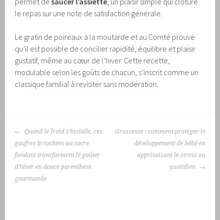
permet de
saucer l’assiette
, un plaisir simple qui clôture
le repas sur une note de satisfaction générale.
Le gratin de poireaux à la moutarde et au Comté prouve
qu’il est possible de concilier rapidité, équilibre et plaisir
gustatif, même au cœur de l’hiver. Cette recette,
modulable selon les goûts de chacun, s’inscrit comme un
classique familial à revisiter sans modération.
NAVIGATION
Quand le froid s’installe, ces
Grossesse : comment protéger le
DES
gaufres briochées au sucre
développement de bébé en
ARTICLES
fondant transforment le goûter
apprivoisant le stress au
d’hiver en douce parenthèse
quotidien
gourmande