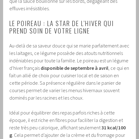
que la sauce bouillonne sur les bords, dégageant des
effluves irrésistibles.
LE POIREAU : LA STAR DE L’HIVER QUI
PREND SOIN DE VOTRE LIGNE
Au-delà de sa saveur douce qui se marie parfaitement avec
les laitages, ce légume possède des atouts nutritionnels
indéniables pour toute la famille. Le poireau est un légume
d’hiver français
disponible de septembre à avril
, ce qui en
fait un allié de choix pour cuisiner local et de saison en
cette période. Sa présence régulière dans le panier de
courses permet de varier les menus hivernaux souvent
dominés par les racines et les choux.
Idéal pour équilibrer des repas parfois riches à cette
époque, il est riche en fibres pour faciliter la digestion et
reste très peu calorique, affichant seulement
31 kcal/100
g
. Cela permet d’ajouter de la crème et du fromage pour