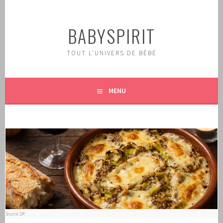
Aller
au
BABYSPIRIT
contenu
principal
TOUT L'UNIVERS DE BÉBÉ
MENU
Source: DR