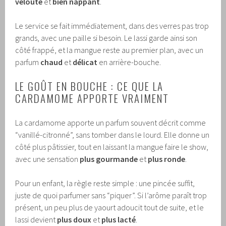
velouté
et
bien nappant
.
Le service se fait immédiatement, dans des verres pas trop
grands, avec une paille si besoin. Le lassi garde ainsi son
côté frappé, et la mangue reste au premier plan, avec un
parfum
chaud
et
délicat
en arrière-bouche.
LE GOÛT EN BOUCHE : CE QUE LA
CARDAMOME APPORTE VRAIMENT
La cardamome apporte un parfum souvent décrit comme
“vanillé-citronné”, sans tomber dans le lourd. Elle donne un
côté plus pâtissier, tout en laissant la mangue faire le show,
avec une sensation
plus gourmande
et
plus ronde
.
Pour un enfant, la règle reste simple : une pincée suffit,
juste de quoi parfumer sans “piquer”. Si l’arôme paraît trop
présent, un peu plus de yaourt adoucit tout de suite, et le
lassi devient
plus doux
et
plus lacté
.