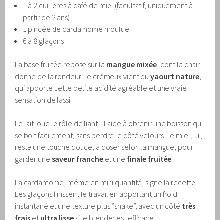
1 à 2 cuillères à café de miel (facultatif, uniquement à
partir de 2 ans)
1 pincée de cardamome moulue
6 à 8 glaçons
La base fruitée repose sur la
mangue mixée
, dont la chair
donne de la rondeur. Le crémeux vient du
yaourt nature
,
qui apporte cette petite acidité agréable et une vraie
sensation de lassi.
Le lait joue le rôle de liant : il aide à obtenir une boisson qui
se boit facilement, sans perdre le côté velours. Le miel, lui,
reste une touche douce, à doser selon la mangue, pour
garder une
saveur franche
et une
finale fruitée
.
La cardamome, même en mini quantité, signe la recette.
Les glaçons finissent le travail en apportant un froid
instantané et une texture plus “shake”, avec un côté
très
frais
et
ultra lisse
si le blender est efficace.