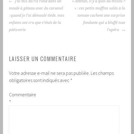
NAVIGATION
J’ai mis du riz rond dans un
« Attends, il y a quoi au milieu ?
DES
moule à gâteau avec du caramel
» : ces petits muffins salés à la
ARTICLES
: quand je l’ai démoulé tiède, mes
tomate cachent une surprise
enfants ont cru que c’était de la
fondante qui a bluffé tout
pâtisserie
l’apéro
LAISSER UN COMMENTAIRE
Votre adresse e-mail ne sera pas publiée.
Les champs
obligatoires sont indiqués avec
*
Commentaire
*