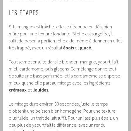
LES ÉTAPES
Si la mangue est fraîche, elle se découpe en dés, bien
mûre pour une texture fondante. Si elle est surgelée, il
suffit de peser la portion : elle aide même à donner un effet
très frappé, avec un résultat
épais
et
glacé
.
Tout se met ensuite dans le blender : mangue, yaourt, lait,
miel, cardamome, puis glaçons. Ce mélange donne tout
de suite une base parfumée, et la cardamome se disperse
mieux quand elle part au mixage avec les ingrédients
crémeux
et
liquides
.
Le mixage dure environ 30 secondes, juste le temps
d’obtenir une boisson bien homogène. Pour une texture
plus fluide, un trait de lait suffit. Pour un lassi plus épais, un
peu plus de yaourt fait la différence, avec un rendu