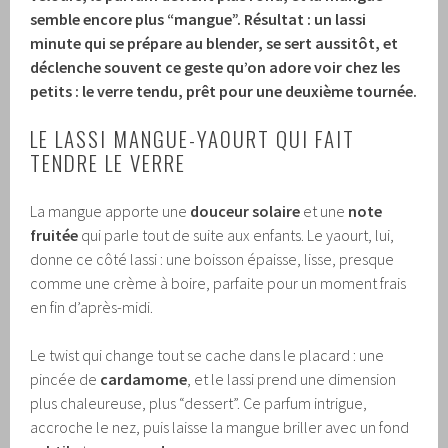
semble encore plus “mangue”. Résultat : un lassi
minute qui se prépare au blender, se sert aussitôt, et
déclenche souvent ce geste qu’on adore voir chez les
petits : le verre tendu, prêt pour une deuxième tournée.
LE LASSI MANGUE-YAOURT QUI FAIT
TENDRE LE VERRE
La mangue apporte une
douceur solaire
et une
note
fruitée
qui parle tout de suite aux enfants. Le yaourt, lui,
donne ce côté lassi : une boisson épaisse, lisse, presque
comme une crème à boire, parfaite pour un moment frais
en fin d’après-midi.
Le twist qui change tout se cache dans le placard : une
pincée de
cardamome
, et le lassi prend une dimension
plus chaleureuse, plus “dessert”. Ce parfum intrigue,
accroche le nez, puis laisse la mangue briller avec un fond