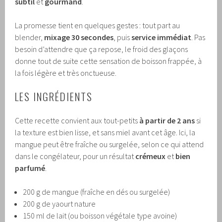
subtil
et
gourmand
.
La promesse tient en quelques gestes : tout part au
blender,
mixage 30 secondes
, puis
service immédiat
. Pas
besoin d’attendre que ça repose, le froid des glaçons
donne tout de suite cette sensation de boisson frappée, à
la fois légère et très onctueuse.
LES INGRÉDIENTS
Cette recette convient aux tout-petits
à partir de 2 ans
si
la texture est bien lisse, et sans miel avant cet âge. Ici, la
mangue peut être fraîche ou surgelée, selon ce qui attend
dans le congélateur, pour un résultat
crémeux
et
bien
parfumé
.
200 g de mangue (fraîche en dés ou surgelée)
200 g de yaourt nature
150 ml de lait (ou boisson végétale type avoine)