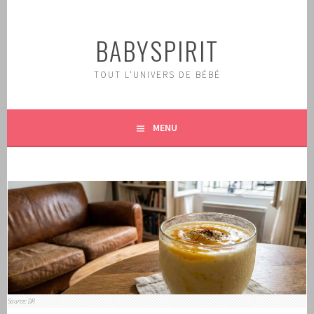
Aller
au
BABYSPIRIT
contenu
principal
TOUT L'UNIVERS DE BÉBÉ
MENU
Source: DR