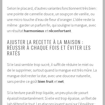
Selon le placard, d’autres variantes fonctionnent très bien :
une pointe de cannelle douce, un soupçon de vanille, ou
une micro touche d’eau de fleur d’oranger. L’idée reste la
même : garder un parfum fin, qui souligne la mangue, avec
un résultat
harmonieux
et
réconfortant
.
AJUSTER LA RECETTE À LA MAISON :
RÉUSSIR À CHAQUE FOIS ET ÉVITER LES
RATÉS
Si le lassi semble trop sucré, il suffit de réduire le miel ou
de le supprimer, surtout quand la mangue est très mûre. La
mangue doit rester la star, avec une douceur naturelle,
sans perdre ce goût
bien fruit
et
net
.
Si la texture paraît trop liquide, un peu plus de yaourt
épaissit instantanément. Si elle est trop épaisse, un filet de
lait détend le tout. Les glaçons jouent aussi sur l’équilibre :