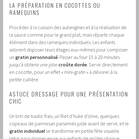
LA PRÉPARATION EN COCOTTES OU
RAMEQUINS
Procéder à la cuisson des aubergines et à la réalisation de
la sauce comme pour le grand plat, mais répartir chaque
élément dans des ramequins individuels. Les enfants
adorent disposer leurs étages eux-mêmes pour composer
un
gratin personnalisé
. Passer au four 15 à 20 minutes
jusqu’à obtenir une jolie
croûte dorée
. Servir directement
en cocotte, pour un effet « mini-gratin » à dévorer à la
petite cuillère.
ASTUCE DRESSAGE POUR UNE PRÉSENTATION
CHIC
Un brin de basilic frais, un filet d’huile d’olive, quelques
copeaux de parmesan parsemés juste avant de servir, et le
gratin individuel
se transforme en petite fête visuelle.
Idéal pour donner envie aux enfants de goûter chaque