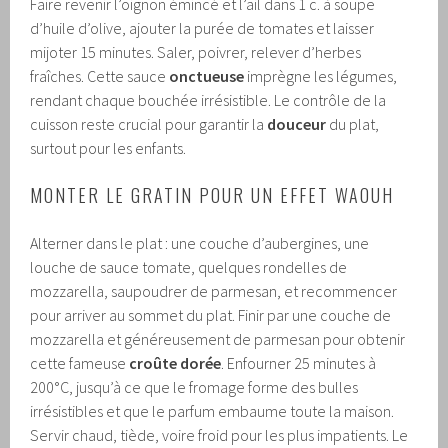
Faire revenir l’oignon émincé et l’ail dans 1 c. à soupe
d’huile d’olive, ajouter la purée de tomates et laisser
mijoter 15 minutes. Saler, poivrer, relever d’herbes
fraîches. Cette sauce
onctueuse
imprègne les légumes,
rendant chaque bouchée irrésistible. Le contrôle de la
cuisson reste crucial pour garantir la
douceur
du plat,
surtout pour les enfants.
MONTER LE GRATIN POUR UN EFFET WAOUH
Alterner dans le plat : une couche d’aubergines, une
louche de sauce tomate, quelques rondelles de
mozzarella, saupoudrer de parmesan, et recommencer
pour arriver au sommet du plat. Finir par une couche de
mozzarella et généreusement de parmesan pour obtenir
cette fameuse
croûte dorée
. Enfourner 25 minutes à
200°C, jusqu’à ce que le fromage forme des bulles
irrésistibles et que le parfum embaume toute la maison.
Servir chaud, tiède, voire froid pour les plus impatients. Le