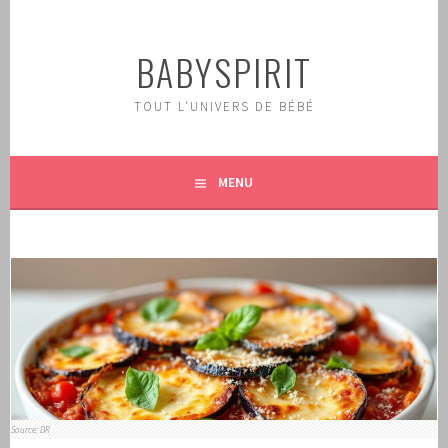
Aller
au
BABYSPIRIT
contenu
principal
TOUT L'UNIVERS DE BÉBÉ
MENU
Source: DR