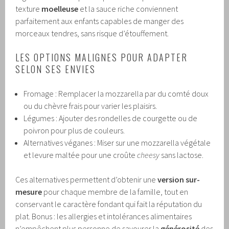
texture
moelleuse
et la sauce riche conviennent
parfaitement aux enfants capables de manger des
morceaux tendres, sans risque d’étouffement.
LES OPTIONS MALIGNES POUR ADAPTER
SELON SES ENVIES
Fromage : Remplacer la mozzarella par du comté doux
ou du chèvre frais pour varier les plaisirs.
Légumes : Ajouter des rondelles de courgette ou de
poivron pour plus de couleurs.
Alternatives véganes : Miser sur une mozzarella végétale
et levure maltée pour une croûte
cheesy
sans lactose.
Ces alternatives permettent d’obtenir une
version sur-
mesure
pour chaque membre de la famille, tout en
conservant le caractère fondant qui fait la réputation du
plat. Bonus : les allergies et intolérances alimentaires
n’empêchent plus personne de savourer la
générosité
des