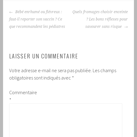
NAVIGATION
Bébé enrhumé ou fiévreux :
Quels fromages choisir enceinte
DES
faut-il reporter son vaccin ? Ce
? Les bons réflexes pour
ARTICLES
que recommandent les pédiatres
savourer sans risque
LAISSER UN COMMENTAIRE
Votre adresse e-mail ne sera pas publiée.
Les champs
obligatoires sont indiqués avec
*
Commentaire
*