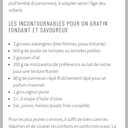
plat familial (6 personnes), à adapter selon l’âge des
enfants.
LES INCONTOURNABLES POUR UN GRATIN
FONDANT ET SAVOUREUX
3 grosses aubergines (bien fermes, peau brillante)
800 g de purée de tomates ou tomates pelées
2 gousses d’ail
200 g de mozzarella (de préférence au lait de vache
pour une texture filante)
80 g de parmesan râpé (fraîchement râpé pour un
parfum maximal)
1 gros oignon jaune
3 c. à soupe d’huile d’olive
Sel, poivre, herbes (basilic frais conseillé)
Pour les plus jeunes convives, il suffit de bien cuire les
légumes et de couper les portions en petits morceaux. La