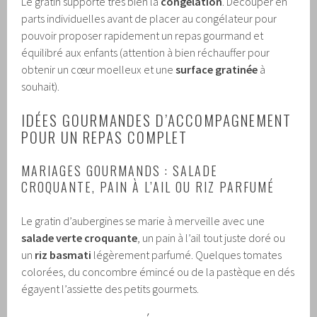
Le gratin supporte très bien la
congélation
. Découper en
parts individuelles avant de placer au congélateur pour
pouvoir proposer rapidement un repas gourmand et
équilibré aux enfants (attention à bien réchauffer pour
obtenir un cœur moelleux et une
surface gratinée
à
souhait).
IDÉES GOURMANDES D’ACCOMPAGNEMENT
POUR UN REPAS COMPLET
MARIAGES GOURMANDS : SALADE
CROQUANTE, PAIN À L’AIL OU RIZ PARFUMÉ
Le gratin d’aubergines se marie à merveille avec une
salade verte croquante
, un pain à l’ail tout juste doré ou
un
riz basmati
légèrement parfumé. Quelques tomates
colorées, du concombre émincé ou de la pastèque en dés
égayent l’assiette des petits gourmets.