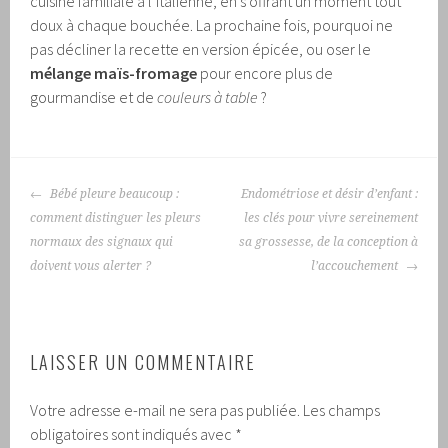
cuisine familiale à l’italienne, en s’offrant un moment tout
doux à chaque bouchée. La prochaine fois, pourquoi ne
pas décliner la recette en version épicée, ou oser le
mélange maïs-fromage
pour encore plus de
gourmandise et de
couleurs à table
?
NAVIGATION
Bébé pleure beaucoup :
Endométriose et désir d’enfant :
DES
comment distinguer les pleurs
les clés pour vivre sereinement
ARTICLES
normaux des signaux qui
sa grossesse, de la conception à
doivent vous alerter ?
l’accouchement
LAISSER UN COMMENTAIRE
Votre adresse e-mail ne sera pas publiée.
Les champs
obligatoires sont indiqués avec
*