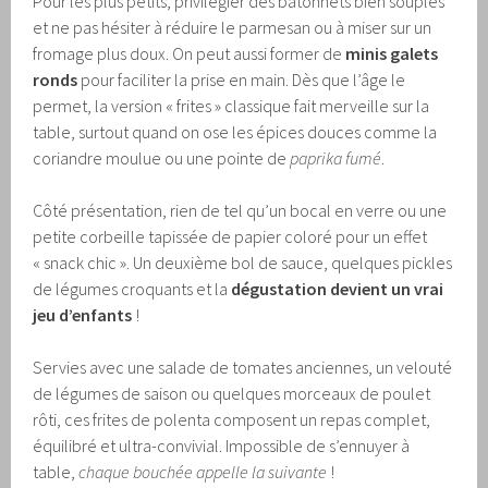
Pour les plus petits, privilégier des bâtonnets bien souples
et ne pas hésiter à réduire le parmesan ou à miser sur un
fromage plus doux. On peut aussi former de
minis galets
ronds
pour faciliter la prise en main. Dès que l’âge le
permet, la version « frites » classique fait merveille sur la
table, surtout quand on ose les épices douces comme la
coriandre moulue ou une pointe de
paprika fumé
.
Côté présentation, rien de tel qu’un bocal en verre ou une
petite corbeille tapissée de papier coloré pour un effet
« snack chic ». Un deuxième bol de sauce, quelques pickles
de légumes croquants et la
dégustation devient un vrai
jeu d’enfants
!
Servies avec une salade de tomates anciennes, un velouté
de légumes de saison ou quelques morceaux de poulet
rôti, ces frites de polenta composent un repas complet,
équilibré et ultra-convivial. Impossible de s’ennuyer à
table,
chaque bouchée appelle la suivante
!