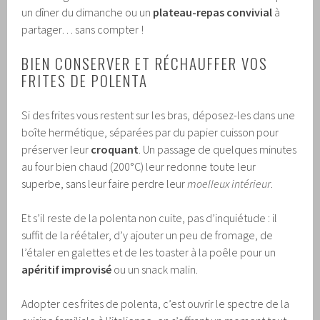
un dîner du dimanche ou un
plateau-repas convivial
à
partager… sans compter !
BIEN CONSERVER ET RÉCHAUFFER VOS
FRITES DE POLENTA
Si des frites vous restent sur les bras, déposez-les dans une
boîte hermétique, séparées par du papier cuisson pour
préserver leur
croquant
. Un passage de quelques minutes
au four bien chaud (200°C) leur redonne toute leur
superbe, sans leur faire perdre leur
moelleux intérieur
.
Et s’il reste de la polenta non cuite, pas d’inquiétude : il
suffit de la réétaler, d’y ajouter un peu de fromage, de
l’étaler en galettes et de les toaster à la poêle pour un
apéritif improvisé
ou un snack malin.
Adopter ces frites de polenta, c’est ouvrir le spectre de la