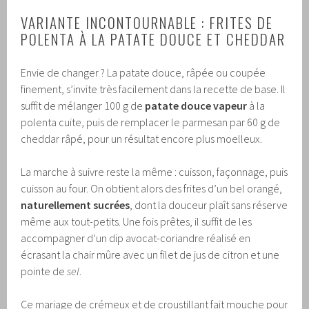
VARIANTE INCONTOURNABLE : FRITES DE
POLENTA À LA PATATE DOUCE ET CHEDDAR
Envie de changer ? La patate douce, râpée ou coupée
finement, s’invite très facilement dans la recette de base. Il
suffit de mélanger 100 g de
patate douce vapeur
à la
polenta cuite, puis de remplacer le parmesan par 60 g de
cheddar râpé, pour un résultat encore plus moelleux.
La marche à suivre reste la même : cuisson, façonnage, puis
cuisson au four. On obtient alors des frites d’un bel orangé,
naturellement sucrées
, dont la douceur plaît sans réserve
même aux tout-petits. Une fois prêtes, il suffit de les
accompagner d’un dip avocat-coriandre réalisé en
écrasant la chair mûre avec un filet de jus de citron et une
pointe de
sel
.
Ce mariage de crémeux et de croustillant fait mouche pour