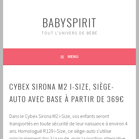
Aller
au
BABYSPIRIT
contenu
principal
TOUT L'UNIVERS DE BÉBÉ
MENU
CYBEX SIRONA M2 I-SIZE, SIÈGE-
AUTO AVEC BASE À PARTIR DE 369€
Dans le Cybex Sirona M2 i-Size, vos enfants seront
transportés en toute sécurité de leur naissance à environ 4
ans. Homologué R129 i-Size, ce siège-auto s’utilise
principalement dos à la route, mais la position alternative