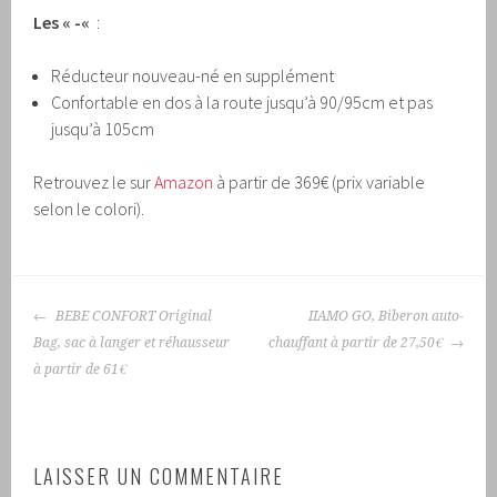
Les « -«
:
Réducteur nouveau-né en supplément
Confortable en dos à la route jusqu’à 90/95cm et pas
jusqu’à 105cm
Retrouvez le sur
Amazon
à partir de 369€ (prix variable
selon le colori).
NAVIGATION
BEBE CONFORT Original
IIAMO GO, Biberon auto-
DES
Bag, sac à langer et réhausseur
chauffant à partir de 27,50€
ARTICLES
à partir de 61€
LAISSER UN COMMENTAIRE