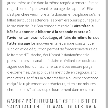
grand-mère assise dans la même rangée a remarqué mon
regard paniqué peu avant le roulage de l’appareil. Elle
s’est penchée vers moi et m’a doucement expliqué qu’il ne
fallait surtout pas attendre les premiers pleurs pour agir sur
la pression de l’air. Son remède miracle ?
Faire téter le
bébé ou donner le biberon à la seconde exacte où
l’avion entame son décollage, et faire de même lors de
l’atterrissage
. Le mouvement mécanique constant de
succion et de déglutition permet de forcer l’ouverture de
la trompe d’Eustache, équilibrant instantanément la
pression dans le canal auriculaire et évitant ces douleurs
aiguës que les nourrissons ne savent pas encore purger
d’eux-mêmes. J’ai appliqué la méthode en dégoupillant
mon attirail lacté sur la piste : ma fille a bu avec constance
malgré le rugissement des réacteurs, et en cinq minutes
chrono, elle s’était assoupie lourdement dans mes bras.
GARDEZ PRÉCIEUSEMENT CETTE LISTE DE
SAUVETAGE EN TÊTE AVANT DE RÉSERVER