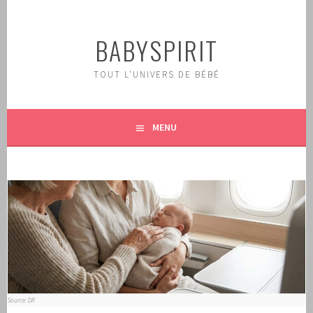
Aller
au
BABYSPIRIT
contenu
principal
TOUT L'UNIVERS DE BÉBÉ
MENU
Source: DR