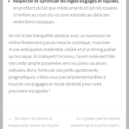
Respecter et optimiser les règles bagages et liquides
,
en profitant du fait que médicaments et lait nécessaires
à l’enfant au cours du vol sont autorisés au-delà des
restrictions classiques.
Un vol d’une tranquillité absolue avec un nourrisson ne
relève finalement pas du miracle cosmique, mais bien
d’une anticipation matérielle ciblée et d’un timing parfait
sur les repas. En balayant l’inconnu, l’avion redevient très
vite cette simple passerelle vers nos jolies vacances
estivales. Alors, fortes de ces petits ajustements
pragmatiques, n’êtes-vous pas amplement prêtes à
boucler vos bagages en toute sérénité pour votre
prochaine escapade ?
NAVIGATION
J’ai ouvert un livret à la
Les signaux que les enfants
DES
banque pour mettre de l’argent
envoient après le périscolaire :