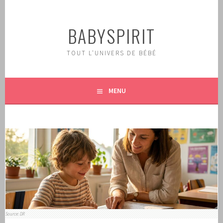
Aller
au
BABYSPIRIT
contenu
principal
TOUT L'UNIVERS DE BÉBÉ
MENU
Source: DR