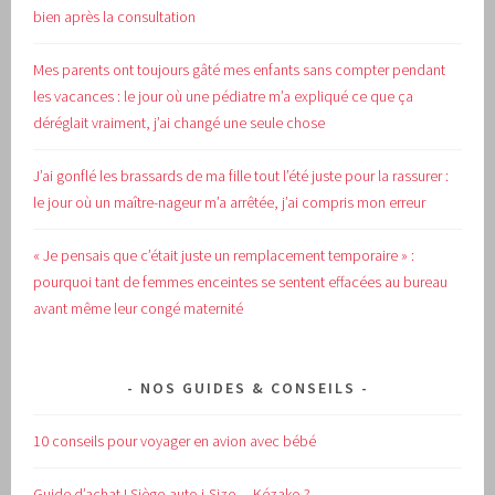
bien après la consultation
Mes parents ont toujours gâté mes enfants sans compter pendant
les vacances : le jour où une pédiatre m’a expliqué ce que ça
déréglait vraiment, j’ai changé une seule chose
J’ai gonflé les brassards de ma fille tout l’été juste pour la rassurer :
le jour où un maître-nageur m’a arrêtée, j’ai compris mon erreur
« Je pensais que c’était juste un remplacement temporaire » :
pourquoi tant de femmes enceintes se sentent effacées au bureau
avant même leur congé maternité
NOS GUIDES & CONSEILS
10 conseils pour voyager en avion avec bébé
Guide d’achat !
Siège-auto i-Size… Kézako ?