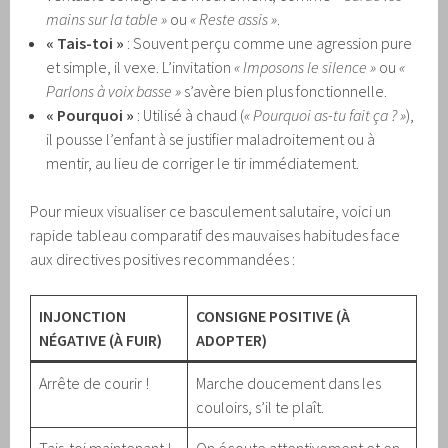
mains sur la table »
ou
« Reste assis »
.
« Tais-toi »
: Souvent perçu comme une agression pure
et simple, il vexe. L’invitation
« Imposons le silence »
ou
«
Parlons à voix basse »
s’avère bien plus fonctionnelle.
« Pourquoi »
: Utilisé à chaud (
« Pourquoi as-tu fait ça ? »
),
il pousse l’enfant à se justifier maladroitement ou à
mentir, au lieu de corriger le tir immédiatement.
Pour mieux visualiser ce basculement salutaire, voici un
rapide tableau comparatif des mauvaises habitudes face
aux directives positives recommandées :
INJONCTION
CONSIGNE POSITIVE (À
NÉGATIVE (À FUIR)
ADOPTER)
Arrête de courir !
Marche doucement dans les
couloirs, s’il te plaît.
Tais-toi maintenant !
On écoute attentivement et en