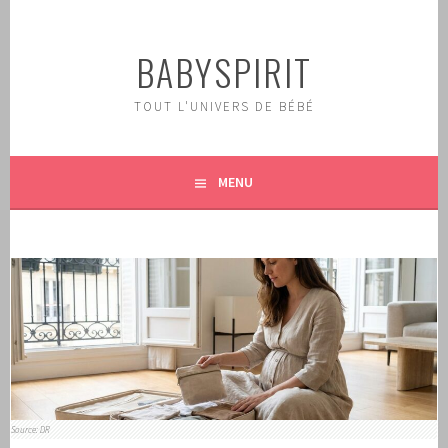
Aller
au
BABYSPIRIT
contenu
principal
TOUT L'UNIVERS DE BÉBÉ
MENU
Source: DR