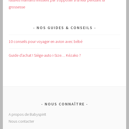
futures mamans finissent par s’opposer à la leur pendant la
grossesse
NOS GUIDES & CONSEILS
10 conseils pour voyager en avion avec bébé
Guide d’achat !
Siège-auto i-Size… Kézako ?
NOUS CONNAÎTRE
A propos de Babyspirit
Nous contacter