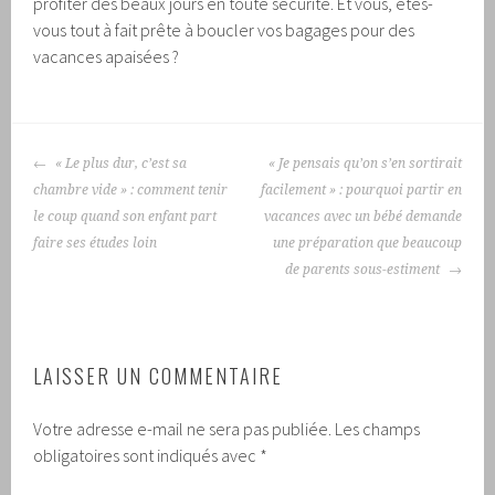
profiter des beaux jours en toute sécurité. Et vous, êtes-
vous tout à fait prête à boucler vos bagages pour des
vacances apaisées ?
NAVIGATION
« Le plus dur, c’est sa
« Je pensais qu’on s’en sortirait
DES
chambre vide » : comment tenir
facilement » : pourquoi partir en
ARTICLES
le coup quand son enfant part
vacances avec un bébé demande
faire ses études loin
une préparation que beaucoup
de parents sous-estiment
LAISSER UN COMMENTAIRE
Votre adresse e-mail ne sera pas publiée.
Les champs
obligatoires sont indiqués avec
*