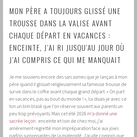
MON PÈRE A TOUJOURS GLISSÉ UNE
TROUSSE DANS LA VALISE AVANT
CHAQUE DÉPART EN VACANCES :
ENCEINTE, J’AI RI JUSQU’AU JOUR OÙ
J’AI COMPRIS CE QUI ME MANQUAIT
Je me souviens encore des sarcasmes que je lançais à mon
père quand il glissait religieusement sa fameuse trousse de
survie dans le coffre avant chaque grand départ. « On part
en vacances, pas au bout du monde ! », lui disais-je avec ce
ton un brin blasé que l’on réserve souvent aux parents un
peu trop prévoyants. Mais cet été 2026
m’a donné une
sacrée leçon
: enceinte et loin de chez moi, j’ai
amèrement regretté mon impréparation face aux joies
parfois surprenantes de la maternité. J’ai vite compris que