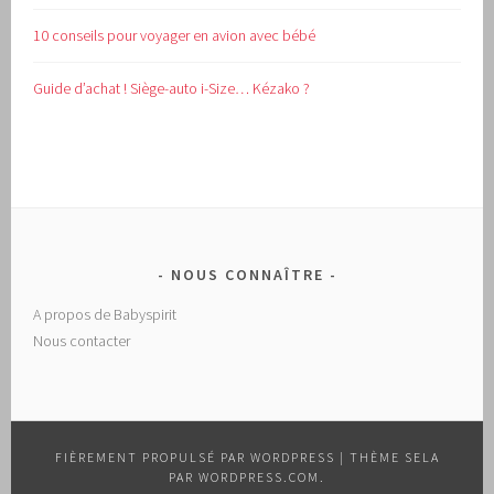
10 conseils pour voyager en avion avec bébé
Guide d’achat !
Siège-auto i-Size… Kézako ?
NOUS CONNAÎTRE
A propos de Babyspirit
Nous contacter
FIÈREMENT PROPULSÉ PAR WORDPRESS
|
THÈME SELA
PAR
WORDPRESS.COM
.