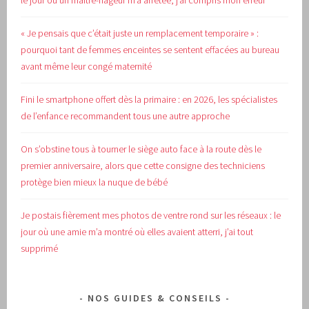
le jour où un maître-nageur m’a arrêtée, j’ai compris mon erreur
« Je pensais que c’était juste un remplacement temporaire » :
pourquoi tant de femmes enceintes se sentent effacées au bureau
avant même leur congé maternité
Fini le smartphone offert dès la primaire : en 2026, les spécialistes
de l’enfance recommandent tous une autre approche
On s’obstine tous à tourner le siège auto face à la route dès le
premier anniversaire, alors que cette consigne des techniciens
protège bien mieux la nuque de bébé
Je postais fièrement mes photos de ventre rond sur les réseaux : le
jour où une amie m’a montré où elles avaient atterri, j’ai tout
supprimé
NOS GUIDES & CONSEILS