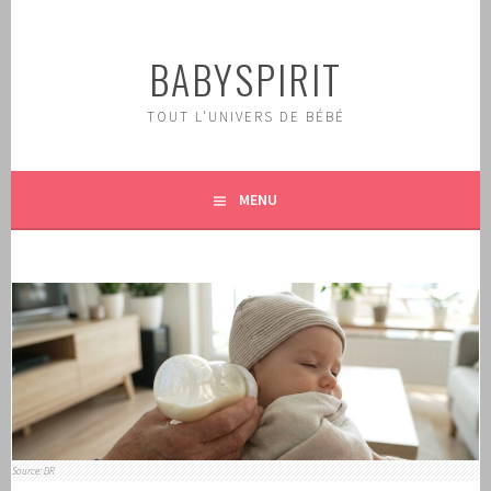
Aller
au
BABYSPIRIT
contenu
principal
TOUT L'UNIVERS DE BÉBÉ
MENU
Source: DR