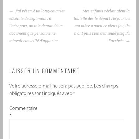
NAVIGATION
J’ai réservé un long-courrier
Mes enfants réclamaient la
DES
enceinte de sept mois : à
tablette dès le départ : le jour où
ARTICLES
l’aéroport, on m’a demandé un
ma mère a sorti ce vieux jeu, ils
document que personne ne
n’ont plus rien demandé jusqu’à
m’avait conseillé d’apporter
l’arrivée
LAISSER UN COMMENTAIRE
Votre adresse e-mail ne sera pas publiée.
Les champs
obligatoires sont indiqués avec
*
Commentaire
*