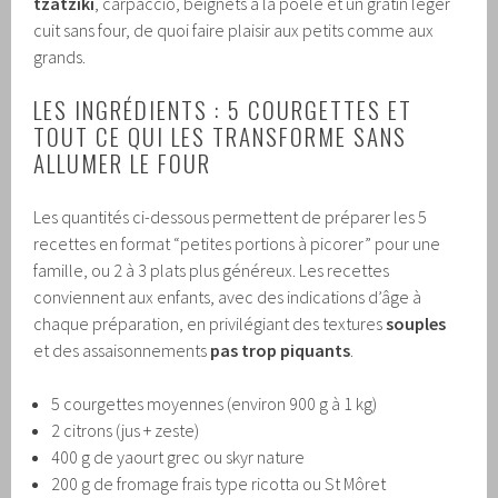
tzatziki
, carpaccio, beignets à la poêle et un gratin léger
cuit sans four, de quoi faire plaisir aux petits comme aux
grands.
LES INGRÉDIENTS : 5 COURGETTES ET
TOUT CE QUI LES TRANSFORME SANS
ALLUMER LE FOUR
Les quantités ci-dessous permettent de préparer les 5
recettes en format “petites portions à picorer” pour une
famille, ou 2 à 3 plats plus généreux. Les recettes
conviennent aux enfants, avec des indications d’âge à
chaque préparation, en privilégiant des textures
souples
et des assaisonnements
pas trop piquants
.
5 courgettes moyennes (environ 900 g à 1 kg)
2 citrons (jus + zeste)
400 g de yaourt grec ou skyr nature
200 g de fromage frais type ricotta ou St Môret