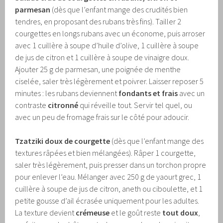
parmesan
(dès que l’enfant mange des crudités bien
tendres, en proposant des rubans très fins). Tailler 2
courgettes en longs rubans avec un économe, puis arroser
avec 1 cuillère à soupe d’huile d’olive, 1 cuillère à soupe
de jus de citron et 1 cuillère à soupe de vinaigre doux.
Ajouter 25 g de parmesan, une poignée de menthe
ciselée, saler très légèrement et poivrer. Laisser reposer 5
minutes : les rubans deviennent
fondants et frais
avec un
contraste
citronné
qui réveille tout. Servir tel quel, ou
avec un peu de fromage frais sur le côté pour adoucir.
Tzatziki doux de courgette
(dès que l’enfant mange des
textures râpées et bien mélangées). Râper 1 courgette,
saler très légèrement, puis presser dans un torchon propre
pour enlever l’eau. Mélanger avec 250 g de yaourt grec, 1
cuillère à soupe de jus de citron, aneth ou ciboulette, et 1
petite gousse d’ail écrasée uniquement pour les adultes.
La texture devient
crémeuse
et le goût reste
tout doux
,