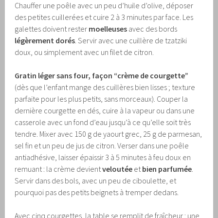
Chauffer une poêle avec un peu d’huile d’olive, déposer
des petites cuillerées et cuire 2 à 3 minutes par face. Les
galettes doivent rester
moelleuses
avec des bords
légèrement dorés
. Servir avec une cuillère de tzatziki
doux, ou simplement avec un filet de citron.
Gratin léger sans four, façon “crème de courgette”
(dès que l’enfant mange des cuillères bien lisses ; texture
parfaite pour les plus petits, sans morceaux). Couper la
dernière courgette en dés, cuire à la vapeur ou dans une
casserole avec un fond d’eau jusqu’à ce qu’elle soit très
tendre. Mixer avec 150 g de yaourt grec, 25 g de parmesan,
sel fin et un peu de jus de citron. Verser dans une poêle
antiadhésive, laisser épaissir 3 à 5 minutes à feu doux en
remuant : la crème devient
veloutée
et
bien parfumée
.
Servir dans des bols, avec un peu de ciboulette, et
pourquoi pas des petits beignets à tremper dedans.
Avec cinq courgettes, la table se remplit de fraîcheur : une