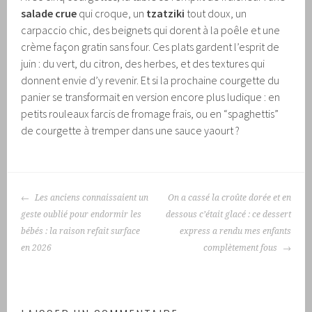
salade crue
qui croque, un
tzatziki
tout doux, un
carpaccio chic, des beignets qui dorent à la poêle et une
crème façon gratin sans four. Ces plats gardent l’esprit de
juin : du vert, du citron, des herbes, et des textures qui
donnent envie d’y revenir. Et si la prochaine courgette du
panier se transformait en version encore plus ludique : en
petits rouleaux farcis de fromage frais, ou en “spaghettis”
de courgette à tremper dans une sauce yaourt ?
NAVIGATION
Les anciens connaissaient un
On a cassé la croûte dorée et en
DES
geste oublié pour endormir les
dessous c’était glacé : ce dessert
ARTICLES
bébés : la raison refait surface
express a rendu mes enfants
en 2026
complètement fous