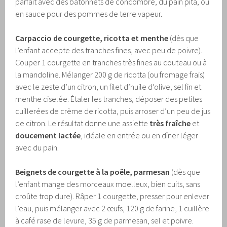
parfait avec des bâtonnets de concombre, du pain pita, ou
en sauce pour des pommes de terre vapeur.
Carpaccio de courgette, ricotta et menthe
(dès que
l’enfant accepte des tranches fines, avec peu de poivre).
Couper 1 courgette en tranches très fines au couteau ou à
la mandoline. Mélanger 200 g de ricotta (ou fromage frais)
avec le zeste d’un citron, un filet d’huile d’olive, sel fin et
menthe ciselée. Étaler les tranches, déposer des petites
cuillerées de crème de ricotta, puis arroser d’un peu de jus
de citron. Le résultat donne une assiette
très fraîche
et
doucement lactée
, idéale en entrée ou en dîner léger
avec du pain.
Beignets de courgette à la poêle, parmesan
(dès que
l’enfant mange des morceaux moelleux, bien cuits, sans
croûte trop dure). Râper 1 courgette, presser pour enlever
l’eau, puis mélanger avec 2 œufs, 120 g de farine, 1 cuillère
à café rase de levure, 35 g de parmesan, sel et poivre.