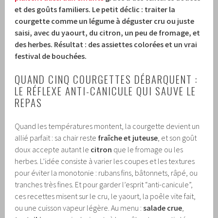
et des goûts familiers. Le petit déclic : traiter la
courgette comme un légume à déguster cru ou juste
saisi, avec du yaourt, du citron, un peu de fromage, et
des herbes. Résultat : des assiettes colorées et un vrai
festival de bouchées.
QUAND CINQ COURGETTES DÉBARQUENT :
LE RÉFLEXE ANTI-CANICULE QUI SAUVE LE
REPAS
Quand les températures montent, la courgette devient un
allié parfait : sa chair reste
fraîche et juteuse
, et son goût
doux accepte autant le
citron
que le fromage ou les
herbes. L’idée consiste à varier les coupes et les textures
pour éviter la monotonie : rubans fins, bâtonnets, râpé, ou
tranches très fines. Et pour garder l’esprit “anti-canicule”,
ces recettes misent sur le cru, le yaourt, la poêle vite fait,
ou une cuisson vapeur légère. Au menu :
salade crue
,