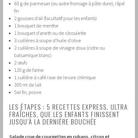
60 g de parmesan (ou autre fromage à pâte dure), râpé
fin
2 gousses d’ail (facultatif pour les enfants)
1 bouquet de menthe
1 bouquet d’aneth ou de ciboulette
3 cuillères à soupe d’huile d’olive
2 cuillères à soupe de vinaigre doux (cidre ou
balsamique blanc)
2 œufs
120 g de farine
1 cuillère à café rase de levure chimique
300 ml de lait
Sel fin, poivre
LES ÉTAPES : 5 RECETTES EXPRESS, ULTRA
FRAÎCHES, QUE LES ENFANTS FINISSENT
JUSQU’À LA DERNIÈRE BOUCHÉE
Salade crue de courgettes en rubans, citron et