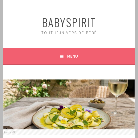
Aller
au
BABYSPIRIT
contenu
principal
TOUT L'UNIVERS DE BÉBÉ
MENU
Source: DR