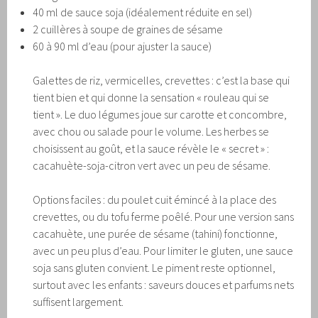
40 ml de sauce soja (idéalement réduite en sel)
2 cuillères à soupe de graines de sésame
60 à 90 ml d’eau (pour ajuster la sauce)
Galettes de riz, vermicelles, crevettes : c’est la base qui
tient bien et qui donne la sensation « rouleau qui se
tient ». Le duo légumes joue sur carotte et concombre,
avec chou ou salade pour le volume. Les herbes se
choisissent au goût, et la sauce révèle le « secret » :
cacahuète-soja-citron vert avec un peu de sésame.
Options faciles : du poulet cuit émincé à la place des
crevettes, ou du tofu ferme poêlé. Pour une version sans
cacahuète, une purée de sésame (tahini) fonctionne,
avec un peu plus d’eau. Pour limiter le gluten, une sauce
soja sans gluten convient. Le piment reste optionnel,
surtout avec les enfants : saveurs douces et parfums nets
suffisent largement.