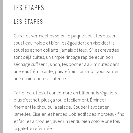
LES ÉTAPES
LES ÉTAPES
Cuire les vermicelles selon le paquet, puis les passer
sous l’eau froide et bien les égoutter : on vise des fils
souples et non collants, jamais pâteux. Si les crevettes
sont déjà cuites, un simple rinçage rapide et un bon
séchage suffisent ; sinon, les pocher 2 à 3 minutes dans
une eau frémissante, puis refroidir aussitôt pour garder
une chair tendre et juteuse.
Tailler carottes et concombre en bâtonnets réguliers :
plus c’est net, plus ça roule facilement. Émincer
finement le chou ou la salade. Couper l’avocat en
lamelles. Ciseler les herbes. L’objectif : des morceaux fins
et faciles à croquer, avec un rendu bien coloré une fois
la galette refermée.