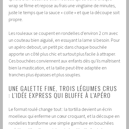
wrap se filme et repose au frais une vingtaine de minutes,
juste le temps que la sauce « colle » et que la découpe soit
propre.
Les rouleaux se coupent en rondelles d’environ 2 cm avec
un couteau bien aiguisé, en essuyant la lame si besoin. Pour
un apéro debout, un petit pic dans chaque bouchée
apporte un côté plus chic et surtout plus facile à attraper.
Ces bouchées conviennent aux enfants dès qu’ils maîtrisent
bien la mastication, et la taille peut être adaptée en
tranches plus épaisses et plus souples.
UNE GALETTE FINE, TROIS LÉGUMES CRUS
: L’IDÉE EXPRESS QUI BLUFFE À L’APÉRO
Le format roulé change tout : la tortilla devient un écrin
moelleux qui enferme un cœur croquant, et la découpe en
rondelles transforme une simple garniture en bouchées