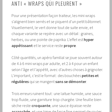
ANTI « WRAPS QUI PLEURENT »
Pour une présentation façon traiteur, les mini wraps
s’alignent bien serrés et se piquent d’un petit bâtonnet.
Visuellement, le vert donne tout de suite envie, et
chaque variante se repère avec un détail : graines,
herbes, ou une pointe de paprika. L’effet est
hyper
appétissant
et le service reste
propre
.
Côté quantités, un apéro familial se joue souvent autour
de 4 à 6 mini wraps par adulte, et 2 à 4 pour un enfant
selon l’âge et l’appétit, avec d’autres choses à grignoter.
L’important, c’est le format : des bouchées
petites et
régulières
qui se mangent
sans se démonter
.
Trois erreurs ruinent tout : une laitue humide, une sauce
trop fluide, une garniture trop chargée. Une feuille bien
sèche reste
croquante
, une sauce épaisse reste
accrochée
, et une ligne de farce fine permet de rouler