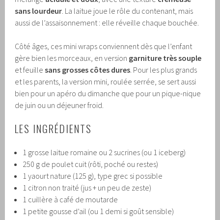
sans lourdeur
. La laitue joue le rôle du contenant, mais
aussi de l’assaisonnement : elle réveille chaque bouchée.
Côté âges, ces mini wraps conviennent dès que l’enfant
gère bien les morceaux, en version
garniture très souple
et feuille
sans grosses côtes dures
. Pour les plus grands
et les parents, la version mini, roulée serrée, se sert aussi
bien pour un apéro du dimanche que pour un pique-nique
de juin ou un déjeuner froid.
LES INGRÉDIENTS
1 grosse laitue romaine ou 2 sucrines (ou 1 iceberg)
250 g de poulet cuit (rôti, poché ou restes)
1 yaourt nature (125 g), type grec si possible
1 citron non traité (jus + un peu de zeste)
1 cuillère à café de moutarde
1 petite gousse d’ail (ou 1 demi si goût sensible)