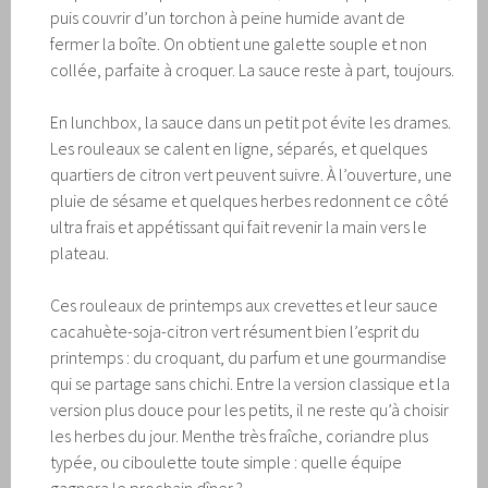
puis couvrir d’un torchon à peine humide avant de
fermer la boîte. On obtient une galette souple et non
collée, parfaite à croquer. La sauce reste à part, toujours.
En lunchbox, la sauce dans un petit pot évite les drames.
Les rouleaux se calent en ligne, séparés, et quelques
quartiers de citron vert peuvent suivre. À l’ouverture, une
pluie de sésame et quelques herbes redonnent ce côté
ultra frais et appétissant qui fait revenir la main vers le
plateau.
Ces rouleaux de printemps aux crevettes et leur sauce
cacahuète-soja-citron vert résument bien l’esprit du
printemps : du croquant, du parfum et une gourmandise
qui se partage sans chichi. Entre la version classique et la
version plus douce pour les petits, il ne reste qu’à choisir
les herbes du jour. Menthe très fraîche, coriandre plus
typée, ou ciboulette toute simple : quelle équipe
gagnera le prochain dîner ?