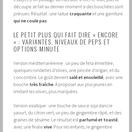
découpe se fait au dernier moment si des bouchées sont
prévues. Résultat : une laitue
craquante
et une garniture
qui ne coule pas
.
LE PETIT PLUS QUI FAIT DIRE « ENCORE
» : VARIANTES, NIVEAUX DE PEPS ET
OPTIONS MINUTE
Version méditerranéenne : un peu de feta émiettée,
quelques rondelles d’olives, une pincée d’origan, et du
concombre. Le goût devient
salé et ensoleillé
, avec une
bouche
très fraîche
. À proposer aux plus jeunes en
limitant les olives, plus marquées.
Version asiatique : une touche de sauce soja dans le
yaourt, du citron vert, un peu de gingembre râpé, et des
graines de sésame. Le résultat est
parfumé et toasté
,
avec une finale
vive
. Pour les enfants, le gingembre