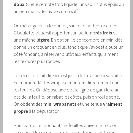
doux
. Si elle semble trop liquide, un yaourt plus épais ou
un peu moins de jus de citron suffit.
On mélange ensuite poulet, sauce et herbes ciselées.
Ciboulette et persil apportent un parfum
très frais
et
une mâche
légère
. En option, le concombre en mini dés
donne un croquant en plus, tandis que l’avocat ajoute un
côté fondant, à réserver plutôt aux enfants qui aiment
les textures plus rondes.
Le secret qui fait dire « c’est juste de la laitue ? » se voit à
ce moment-là : les wraps se montent directement dans
les feuilles. On dépose une petite ligne de garniture au
bas de la feuille, on rabat les côtés, puis on roule serré.
On obtient des
mini wraps nets
et une tenue
vraiment
propre
à la dégustation.
Pour garder le croquant, les feuilles doivent être bien
essuyées. Un passage au frais aide à fixer le tout, puis la