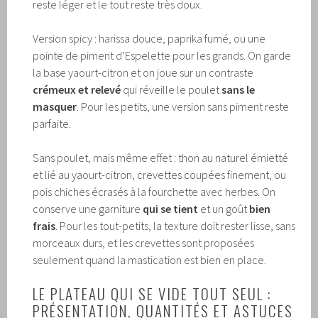
reste léger et le tout reste très doux.
Version spicy : harissa douce, paprika fumé, ou une
pointe de piment d’Espelette pour les grands. On garde
la base yaourt-citron et on joue sur un contraste
crémeux et relevé
qui réveille le poulet
sans le
masquer
. Pour les petits, une version sans piment reste
parfaite.
Sans poulet, mais même effet : thon au naturel émietté
et lié au yaourt-citron, crevettes coupées finement, ou
pois chiches écrasés à la fourchette avec herbes. On
conserve une garniture
qui se tient
et un goût
bien
frais
. Pour les tout-petits, la texture doit rester lisse, sans
morceaux durs, et les crevettes sont proposées
seulement quand la mastication est bien en place.
LE PLATEAU QUI SE VIDE TOUT SEUL :
PRÉSENTATION, QUANTITÉS ET ASTUCES