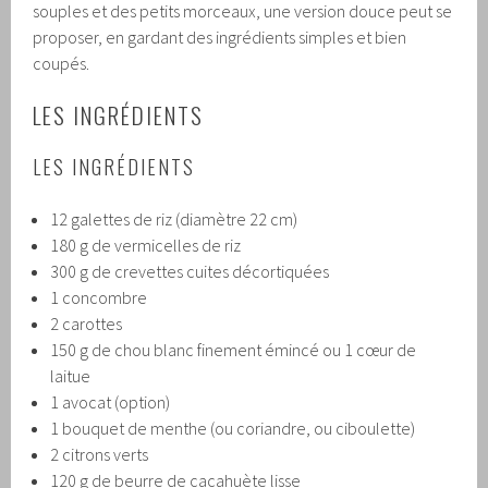
souples et des petits morceaux, une version douce peut se
proposer, en gardant des ingrédients simples et bien
coupés.
LES INGRÉDIENTS
LES INGRÉDIENTS
12 galettes de riz (diamètre 22 cm)
180 g de vermicelles de riz
300 g de crevettes cuites décortiquées
1 concombre
2 carottes
150 g de chou blanc finement émincé ou 1 cœur de
laitue
1 avocat (option)
1 bouquet de menthe (ou coriandre, ou ciboulette)
2 citrons verts
120 g de beurre de cacahuète lisse