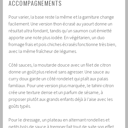
ACCOMPAGNEMENTS
Pour varier, la base reste la même et la garniture change
facilement. Une version thon écrasé au yaourt donne un
résultat ultra fondant, tandis qu’un saumon cuit émietté
apporte une note plus iodée. En végétarien, un duo
fromage frais et pois chiches écrasés fonctionne très bien,
avec la même fraîcheur de légumes.
Côté sauces, la moutarde douce avec un filet de citron
donne un goût plus relevé sans agresser. Une sauce au
curry doux garde un côté rondelet qui plaît aux palais
familiaux. Pour une version plus marquée, le tahini-citron
crée une texture dense et un parfum de sésame, à
proposer plutôt aux grands enfants déjà à l’aise avec les
goûts typés.
Pour le dressage, un plateau en alternant rondelles et
petits bols de sauce à tremper fait tout de suite son effet.