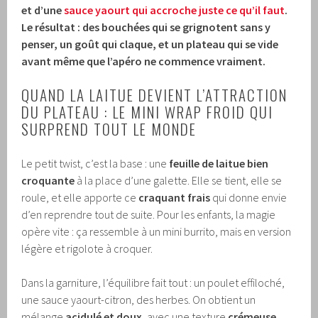
et d’une
sauce yaourt qui accroche juste ce qu’il faut
.
Le résultat : des bouchées qui se grignotent sans y
penser, un goût qui claque, et un plateau qui se vide
avant même que l’apéro ne commence vraiment.
QUAND LA LAITUE DEVIENT L’ATTRACTION
DU PLATEAU : LE MINI WRAP FROID QUI
SURPREND TOUT LE MONDE
Le petit twist, c’est la base : une
feuille de laitue bien
croquante
à la place d’une galette. Elle se tient, elle se
roule, et elle apporte ce
craquant frais
qui donne envie
d’en reprendre tout de suite. Pour les enfants, la magie
opère vite : ça ressemble à un mini burrito, mais en version
légère et rigolote à croquer.
Dans la garniture, l’équilibre fait tout : un poulet effiloché,
une sauce yaourt-citron, des herbes. On obtient un
mélange
acidulé et doux
, avec une texture
crémeuse