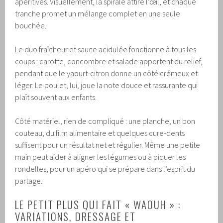
apéritives. Visuellement, la spirale attire l’œil, et chaque
tranche promet un mélange complet en une seule
bouchée.
Le duo fraîcheur et sauce acidulée fonctionne à tous les
coups : carotte, concombre et salade apportent du relief,
pendant que le yaourt-citron donne un côté crémeux et
léger. Le poulet, lui, joue la note douce et rassurante qui
plaît souvent aux enfants.
Côté matériel, rien de compliqué : une planche, un bon
couteau, du film alimentaire et quelques cure-dents
suffisent pour un résultat net et régulier. Même une petite
main peut aider à aligner les légumes ou à piquer les
rondelles, pour un apéro qui se prépare dans l’esprit du
partage.
LE PETIT PLUS QUI FAIT « WAOUH » :
VARIATIONS, DRESSAGE ET