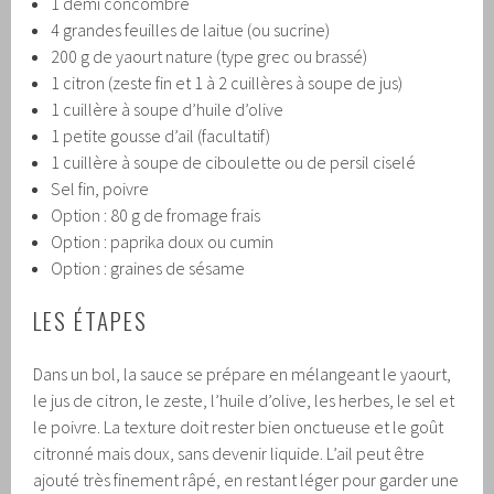
1 demi concombre
4 grandes feuilles de laitue (ou sucrine)
200 g de yaourt nature (type grec ou brassé)
1 citron (zeste fin et 1 à 2 cuillères à soupe de jus)
1 cuillère à soupe d’huile d’olive
1 petite gousse d’ail (facultatif)
1 cuillère à soupe de ciboulette ou de persil ciselé
Sel fin, poivre
Option : 80 g de fromage frais
Option : paprika doux ou cumin
Option : graines de sésame
LES ÉTAPES
Dans un bol, la sauce se prépare en mélangeant le yaourt,
le jus de citron, le zeste, l’huile d’olive, les herbes, le sel et
le poivre. La texture doit rester bien onctueuse et le goût
citronné mais doux, sans devenir liquide. L’ail peut être
ajouté très finement râpé, en restant léger pour garder une