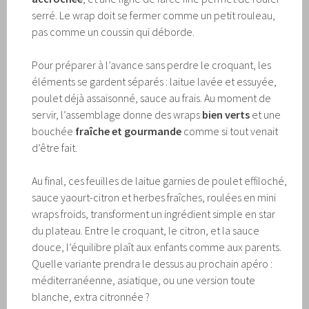
serré. Le wrap doit se fermer comme un petit rouleau,
pas comme un coussin qui déborde.
Pour préparer à l’avance sans perdre le croquant, les
éléments se gardent séparés : laitue lavée et essuyée,
poulet déjà assaisonné, sauce au frais. Au moment de
servir, l’assemblage donne des wraps
bien verts
et une
bouchée
fraîche et gourmande
comme si tout venait
d’être fait.
Au final, ces feuilles de laitue garnies de poulet effiloché,
sauce yaourt-citron et herbes fraîches, roulées en mini
wraps froids, transforment un ingrédient simple en star
du plateau. Entre le croquant, le citron, et la sauce
douce, l’équilibre plaît aux enfants comme aux parents.
Quelle variante prendra le dessus au prochain apéro :
méditerranéenne, asiatique, ou une version toute
blanche, extra citronnée ?