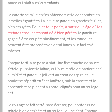
sauce qui plaît aussi aux enfants.
La carotte se taille en fins bâtonnets et le concombre en
lamelles égouttées. La laitue se garde en grandes feuilles,
bien essuyées. Pour
les tout-petits, à partir d’un âge où les
textures croquantes sont déjà bien gérées
, la garniture
gagne à être coupée plus finement, et les rondelles
peuvent être proposées en demi-lunes plus faciles à
mâcher.
Chaque tortilla se pose à plat. Une fine couche de sauce
s’étale, puis vient la laitue, qui joue le rôle de barrière anti-
humidité et garde un joli vert au cœur des spirales. Le
poulet se répartit en fines lanières, puis la carotte et le
concombre se placent au bord, alignés pour un roulage
net.
Le roulage se fait serré, sans écraser, pour obtenir une
spirale bien dessinée et un rouleau qui se tient. Chaque