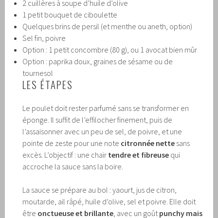
2 cuillères à soupe d’huile d’olive
1 petit bouquet de ciboulette
Quelques brins de persil (et menthe ou aneth, option)
Sel fin, poivre
Option : 1 petit concombre (80 g), ou 1 avocat bien mûr
Option : paprika doux, graines de sésame ou de
tournesol
LES ÉTAPES
Le poulet doit rester parfumé sans se transformer en
éponge. Il suffit de l’effilocher finement, puis de
l’assaisonner avec un peu de sel, de poivre, et une
pointe de zeste pour une note
citronnée nette
sans
excès. L’objectif : une chair
tendre et fibreuse
qui
accroche la sauce sans la boire.
La sauce se prépare au bol : yaourt, jus de citron,
moutarde, ail râpé, huile d’olive, sel et poivre. Elle doit
être
onctueuse et brillante
, avec un goût
punchy mais