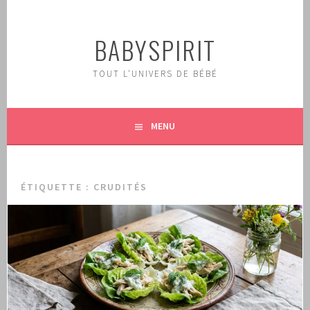
Aller
au
BABYSPIRIT
contenu
principal
TOUT L'UNIVERS DE BÉBÉ
MENU
ÉTIQUETTE :
CRUDITÉS