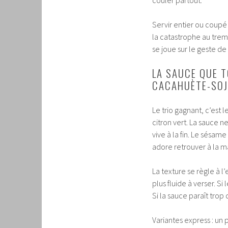
couler partout.
Servir entier ou coupé
la catastrophe au trem
se joue sur le geste d
LA SAUCE QUE T
CACAHUÈTE-SOJ
Le trio gagnant, c’est 
citron vert. La sauce n
vive à la fin. Le sésam
adore retrouver à la m
La texture se règle à l
plus fluide à verser. S
Si la sauce paraît trop 
Variantes express : un 