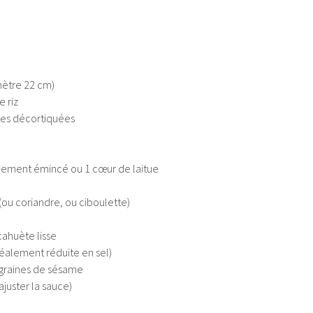
amètre 22 cm)
e riz
tes décortiquées
inement émincé ou 1 cœur de laitue
ou coriandre, ou ciboulette)
ahuète lisse
déalement réduite en sel)
 graines de sésame
ajuster la sauce)