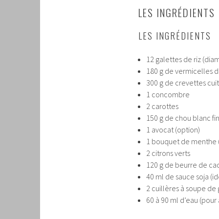
LES INGRÉDIENTS
LES INGRÉDIENTS
12 galettes de riz (di
180 g de vermicelles d
300 g de crevettes cui
1 concombre
2 carottes
150 g de chou blanc f
1 avocat (option)
1 bouquet de menthe (
2 citrons verts
120 g de beurre de cac
40 ml de sauce soja (i
2 cuillères à soupe de
60 à 90 ml d’eau (pour 