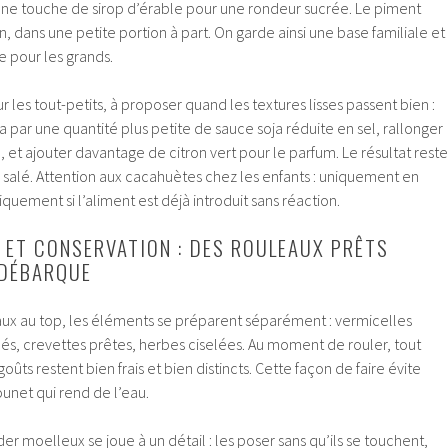
une touche de sirop d’érable pour une rondeur sucrée. Le piment
in, dans une petite portion à part. On garde ainsi une base familiale et
e pour les grands.
 les tout-petits, à proposer quand les textures lisses passent bien :
 par une quantité plus petite de sauce soja réduite en sel, rallonger
 et ajouter davantage de citron vert pour le parfum. Le résultat reste
 salé. Attention aux cacahuètes chez les enfants : uniquement en
iquement si l’aliment est déjà introduit sans réaction.
 ET CONSERVATION : DES ROULEAUX PRÊTS
 DÉBARQUE
ux au top, les éléments se préparent séparément : vermicelles
lés, crevettes prêtes, herbes ciselées. Au moment de rouler, tout
goûts restent bien frais et bien distincts. Cette façon de faire évite
ounet qui rend de l’eau.
der moelleux se joue à un détail : les poser sans qu’ils se touchent,