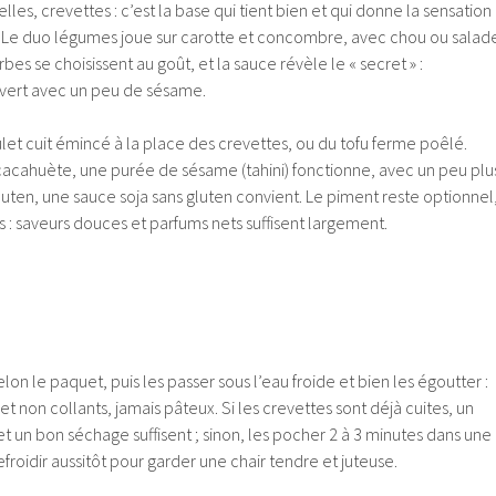
lles, crevettes : c’est la base qui tient bien et qui donne la sensation
 ». Le duo légumes joue sur carotte et concombre, avec chou ou salad
bes se choisissent au goût, et la sauce révèle le « secret » :
 vert avec un peu de sésame.
ulet cuit émincé à la place des crevettes, ou du tofu ferme poêlé.
cacahuète, une purée de sésame (tahini) fonctionne, avec un peu plu
gluten, une sauce soja sans gluten convient. Le piment reste optionnel
s : saveurs douces et parfums nets suffisent largement.
elon le paquet, puis les passer sous l’eau froide et bien les égoutter :
 et non collants, jamais pâteux. Si les crevettes sont déjà cuites, un
t un bon séchage suffisent ; sinon, les pocher 2 à 3 minutes dans une
efroidir aussitôt pour garder une chair tendre et juteuse.