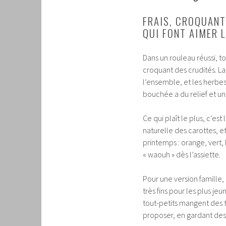
FRAIS, CROQUANT
QUI FONT AIMER 
Dans un rouleau réussi, to
croquant des crudités. L
l’ensemble, et les herbes 
bouchée a du relief et un
Ce qui plaît le plus, c’es
naturelle des carottes, et
printemps : orange, vert,
« waouh » dès l’assiette.
Pour une version famille,
très fins pour les plus je
tout-petits mangent des 
proposer, en gardant des