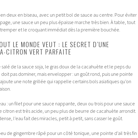
 en deux en biseau, avec un petit bol de sauce au centre. Pour éviter
page, une sauce un peu plus épaisse marche très bien. À table, tout
e tremper et le croquant immédiat dès la première bouchée.
OUT LE MONDE VEUT : LE SECRET D’UNE
A-CITRON VERT PARFAITE
le salé de la sauce soja, le gras doux de la cacahuète et le peps du
e doit pas dominer, mais envelopper : un goût rond, puis une pointe
e ajoute une note grillée qui rappelle certains bols asiatiques qu’on
aison.
’eau : un filet pour une sauce nappante, deux ou trois pour une sauce
i le citron est très acide, un peu plus de beurre de cacahuète arrondit.
dense, l’eau fait des miracles, petit à petit, sans casser le goût.
peu de gingembre râpé pour un côté tonique, une pointe d’ail très fin