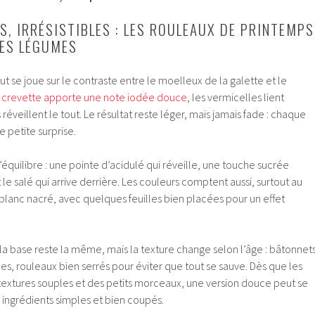
S, IRRÉSISTIBLES : LES ROULEAUX DE PRINTEMPS
LES LÉGUMES
ut se joue sur le contraste entre le moelleux de la galette et le
a
crevette apporte une note iodée douce
, les vermicelles lient
réveillent le tout. Le résultat reste léger, mais jamais fade : chaque
e petite surprise.
t l’équilibre : une pointe d’acidulé qui réveille, une touche sucrée
 le salé qui arrive derrière. Les couleurs comptent aussi, surtout au
 blanc nacré, avec quelques feuilles bien placées pour un effet
 la base reste la même, mais la texture change selon l’âge : bâtonnet
unes, rouleaux bien serrés pour éviter que tout se sauve. Dès que les
textures souples et des petits morceaux, une version douce peut se
 ingrédients simples et bien coupés.