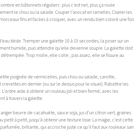
combre en bâtonnets réguliers : plus c’est net, plus ça roule
nement le chou ou la salade. Couper l’avocat en lamelles. Ciseler les
s morceaux fins et faciles à croquer, avec un rendu bien coloré une foi
d’eau tiède. Tremper une galette 10 à 15 secondes, la poser sur un
ent humide, puis attendre qu’elle devienne souple. La galette doit
détrempée. Trop molle, elle colle ; pas assez, elle se fissure au
etite poignée de vermicelles, puis chou ou salade, carotte,
revettes en dernier (ou sur le dessus pour le visuel). Rabattre les
. L’ordre aide à obtenir un rouleau joli et bien fermé, avec les
nt à travers la galette.
anger beurre de cacahuète, sauce soja, jus d’un citron vert, graines
 petit à petit, jusqu’à obtenir une texture lisse. La magie, c’est cette
arfumée, brillante, qui accroche juste ce qu’il faut aux rouleaux san