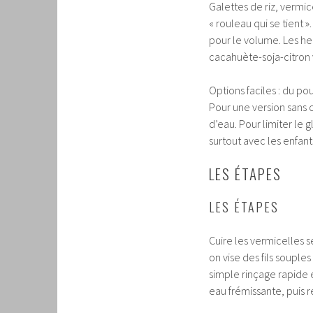
Galettes de riz, vermice
« rouleau qui se tient
pour le volume. Les her
cacahuète-soja-citron
Options faciles : du po
Pour une version sans 
d’eau. Pour limiter le 
surtout avec les enfant
LES ÉTAPES
LES ÉTAPES
Cuire les vermicelles s
on vise des fils souples
simple rinçage rapide e
eau frémissante, puis r