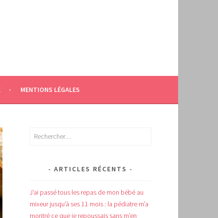
E
MENTIONS LÉGALES
Rechercher :
ARTICLES RÉCENTS
J’ai passé tous les repas de mon bébé au
mixeur jusqu’à ses 11 mois : la pédiatre m’a
montré ce que je repoussais sans m’en