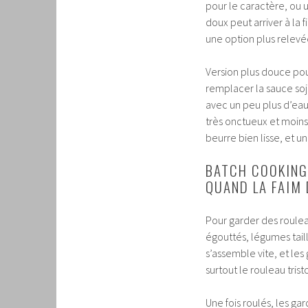
pour le caractère, ou 
doux peut arriver à la f
une option plus relevé
Version plus douce pour
remplacer la sauce soja
avec un peu plus d’eau,
très onctueux et moins
beurre bien lisse, et un
BATCH COOKING
QUAND LA FAIM
Pour garder des roulea
égouttés, légumes tail
s’assemble vite, et les 
surtout le rouleau trist
Une fois roulés, les gar