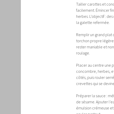
Tailler carottes et con
facilement. Émincer fi
herbes. L’objectif : de
la galette refermée.
Remplir un grand plat 
torchon propre légèrem
rester maniable et non 
roulage.
Placer au centre une p
concombre, herbes, et c
côtés, puis rouler serré
crevettes qui se devine
Préparer la sauce : mél
de sésame. Ajouter l’eau
émulsion crémeuse et p