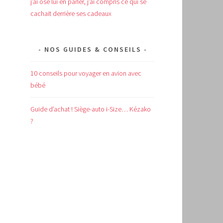
j’ai osé lui en parler, j’ai compris ce qui se
cachait derrière ses cadeaux
NOS GUIDES & CONSEILS
10 conseils pour voyager en avion avec
bébé
Guide d’achat !
Siège-auto i-Size… Kézako
?