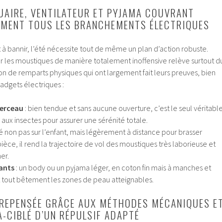
UAIRE, VENTILATEUR ET PYJAMA COUVRANT
EMENT TOUS LES BRANCHEMENTS ÉLECTRIQUES
t à bannir, l’été nécessite tout de même un plan d’action robuste.
les moustiques de manière totalement inoffensive relève surtout d
tion de remparts physiques qui ont largement fait leurs preuves, bien
gadgets électriques :
berceau
: bien tendue et sans aucune ouverture, c’est le seul véritabl
ux insectes pour assurer une sérénité totale.
é non pas sur l’enfant, mais légèrement à distance pour brasser
ièce, il rend la trajectoire de vol des moustiques très laborieuse et
er.
ants
: un body ou un pyjama léger, en coton fin mais à manches et
 tout bêtement les zones de peau atteignables.
 REPENSÉE GRÂCE AUX MÉTHODES MÉCANIQUES E
A-CIBLÉ D’UN RÉPULSIF ADAPTÉ