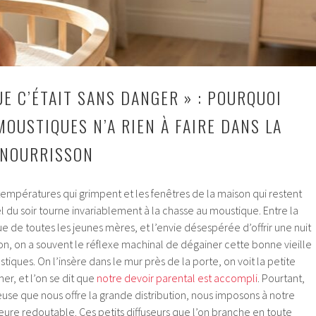
UE C’ÉTAIT SANS DANGER » : POURQUOI
MOUSTIQUES N’A RIEN À FAIRE DANS LA
 NOURRISSON
empératures qui grimpent et les fenêtres de la maison qui restent
el du soir tourne invariablement à la chasse au moustique. Entre la
ue de toutes les jeunes mères, et l’envie désespérée d’offrir une nuit
on, on a souvent le réflexe machinal de dégainer cette bonne vieille
tiques. On l’insère dans le mur près de la porte, on voit la petite
er, et l’on se dit que
notre devoir parental est accompli
. Pourtant,
euse que nous offre la grande distribution, nous imposons à notre
eure redoutable. Ces petits diffuseurs que l’on branche en toute