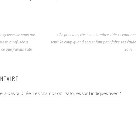
 de grossesse sans me
« Le plus dur, c’est sa chambre vide » : comme
nie m’a refusée à
tenir le coup quand son enfant part faire ses étud
ce que j’avais raté
loin
NTAIRE
era pas publiée.
Les champs obligatoires sont indiqués avec
*