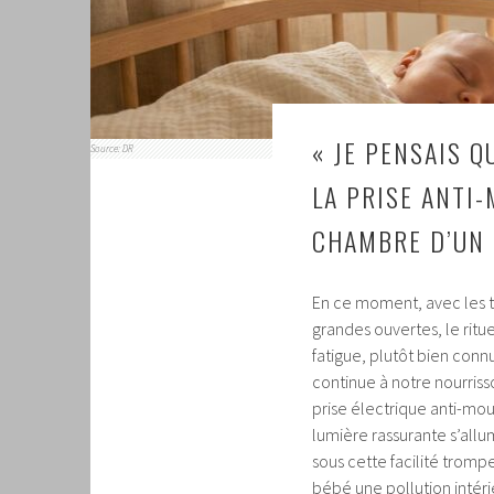
« JE PENSAIS Q
Source: DR
LA PRISE ANTI-
CHAMBRE D’UN
En ce moment, avec les t
grandes ouvertes, le ritu
fatigue, plutôt bien conn
continue à notre nourriss
prise électrique anti-mous
lumière rassurante s’allum
sous cette facilité tromp
bébé une pollution intéri