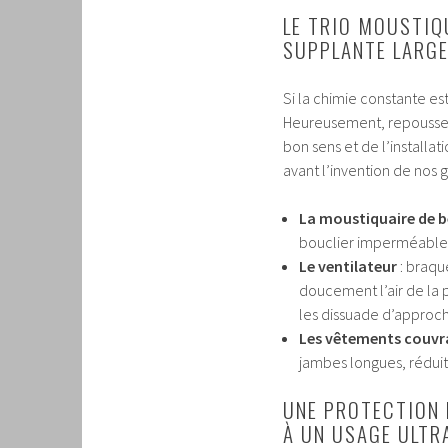
LE TRIO MOUSTIQ
SUPPLANTE LARG
Si la chimie constante es
Heureusement, repousser 
bon sens et de l’installa
avant l’invention de nos 
La moustiquaire de 
bouclier imperméable a
Le ventilateur
: braqu
doucement l’air de la p
les dissuade d’approch
Les vêtements couvr
jambes longues, réduit
UNE PROTECTION
À UN USAGE ULTR