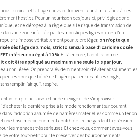
s moustiquaires et le linge couvrant trouvent leurs limites face à des
rement hostiles. Pour un nourrisson ces jours-ci, privilégiez donc
ique, et ne dérogez à la règle que si le risque de transmission de
 dans une zone infestée par les moustiques tigres ou lors d’un
n répulsif s’impose véritablement pour le protéger,
on n’opte que
isée dès l’âge de 2 mois, stricto sensu à base d’icaridine dosée
DEET inférieur ou égal à 10 %
. Et là encore, l’application ne
uit doit être appliqué au maximum une seule fois par jour
,
peau non lésée. On prendra évidemment soin d’éviter absolument le
uqueuses pour que bébé ne l’ingère pas en suçant ses doigts,
sans remplir l’air qu’il respire.
 enfant en pleine saison chaude n’exige ni de s’improviser
i d’acheter la dernière prise à la mode fonctionnant sur courant
ide dans l’adoption assumée de barrières matérielles comme un tendr
é et une brise mécaniquement contrôlée, en ne gardant la précision
e pour les menaces très sérieuses. Et chez vous, comment avez-vous
rie de votre tout-petit pour le préserver des bourdonnements