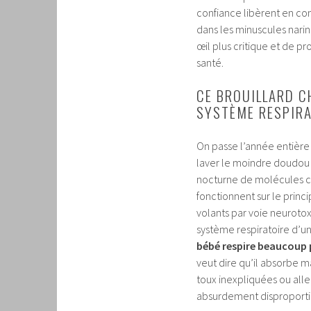
confiance libèrent en con
dans les minuscules narin
œil plus critique et de p
santé.
CE BROUILLARD C
SYSTÈME RESPIRA
On passe l’année entière 
laver le moindre doudou p
nocturne de molécules c
fonctionnent sur le princi
volants par voie neuroto
système respiratoire d’un
bébé respire beaucoup 
veut dire qu’il absorbe m
toux inexpliquées ou aller
absurdement disproportio