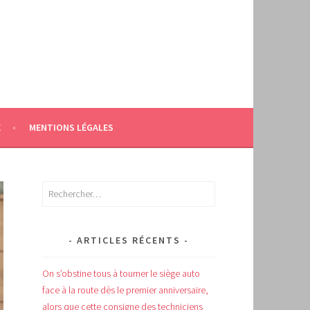
E
MENTIONS LÉGALES
Rechercher :
ARTICLES RÉCENTS
On s’obstine tous à tourner le siège auto
face à la route dès le premier anniversaire,
alors que cette consigne des techniciens