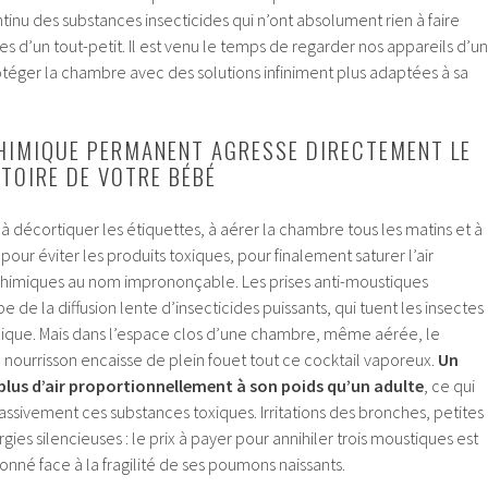
tinu des substances insecticides qui n’ont absolument rien à faire
es d’un tout-petit. Il est venu le temps de regarder nos appareils d’un
rotéger la chambre avec des solutions infiniment plus adaptées à sa
HIMIQUE PERMANENT AGRESSE DIRECTEMENT LE
TOIRE DE VOTRE BÉBÉ
à décortiquer les étiquettes, à aérer la chambre tous les matins et à
our éviter les produits toxiques, pour finalement saturer l’air
himiques au nom imprononçable. Les prises anti-moustiques
pe de la diffusion lente d’insecticides puissants, qui tuent les insectes
xique. Mais dans l’espace clos d’une chambre, même aérée, le
 nourrisson encaisse de plein fouet tout ce cocktail vaporeux.
Un
plus d’air proportionnellement à son poids qu’un adulte
, ce qui
assivement ces substances toxiques. Irritations des bronches, petites
gies silencieuses : le prix à payer pour annihiler trois moustiques est
nné face à la fragilité de ses poumons naissants.