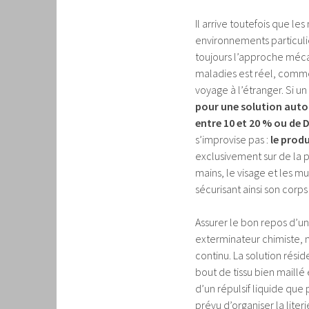
Il arrive toutefois que le
environnements particuliè
toujours l’approche mécan
maladies est réel, comme
voyage à l’étranger. Si u
pour une solution autor
entre 10 et 20 % ou de 
s’improvise pas :
le prod
exclusivement sur de la 
mains, le visage et les m
sécurisant ainsi son corps 
Assurer le bon repos d’un
exterminateur chimiste, n
continu. La solution rés
bout de tissu bien maill
d’un répulsif liquide qu
prévu d’organiser la lite