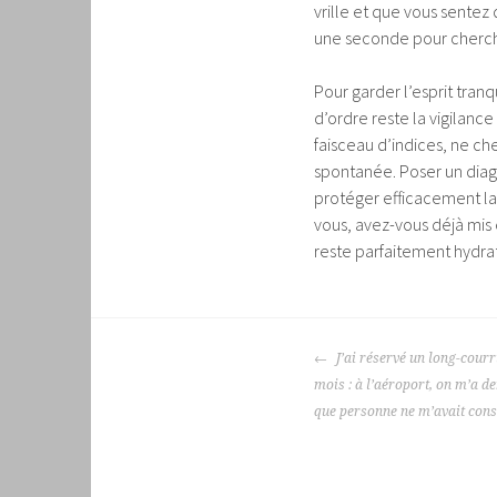
vrille et que vous sente
une seconde pour cherch
Pour garder l’esprit tranq
d’ordre reste la vigilanc
faisceau d’indices, ne c
spontanée. Poser un diag
protéger efficacement la 
vous, avez-vous déjà mis
reste parfaitement hydrat
NAVIGATION
J’ai réservé un long-courr
DES
mois : à l’aéroport, on m’a
ARTICLES
que personne ne m’avait cons