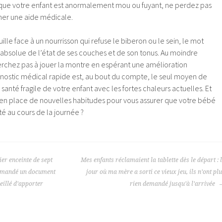
z que votre enfant est anormalement mou ou fuyant, ne perdez pas
er une aide médicale.
uille face à un nourrisson qui refuse le biberon ou le sein, le mot
e absolue de l’état de ses couches et de son tonus. Au moindre
herchez pas à jouer la montre en espérant une amélioration
nostic médical rapide est, au bout du compte, le seul moyen de
santé fragile de votre enfant avec les fortes chaleurs actuelles. Et
 en place de nouvelles habitudes pour vous assurer que votre bébé
é au cours de la journée ?
ier enceinte de sept
Mes enfants réclamaient la tablette dès le départ : 
 demandé un document
jour où ma mère a sorti ce vieux jeu, ils n’ont pl
eillé d’apporter
rien demandé jusqu’à l’arrivée