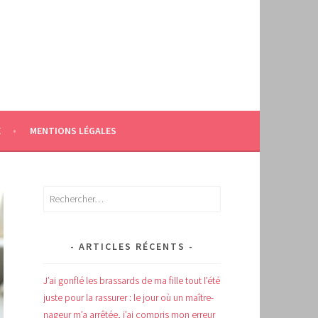
E
MENTIONS LÉGALES
Rechercher :
ARTICLES RÉCENTS
J’ai gonflé les brassards de ma fille tout l’été
juste pour la rassurer : le jour où un maître-
nageur m’a arrêtée, j’ai compris mon erreur