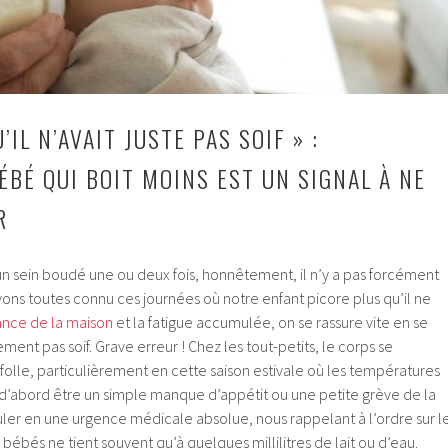
’IL N’AVAIT JUSTE PAS SOIF » :
ÉBÉ QUI BOIT MOINS EST UN SIGNAL À NE
R
n sein boudé une ou deux fois, honnêtement, il n’y a pas forcément
ons toutes connu ces journées où notre enfant picore plus qu’il ne
ance de la maison
et la fatigue accumulée, on se rassure vite en se
lement pas soif. Grave erreur ! Chez les tout-petits, le corps se
folle, particulièrement en cette saison estivale où les températures
d’abord être un simple manque d’appétit ou une petite grève de la
uler en une urgence médicale absolue, nous rappelant à l’ordre sur l
s bébés ne tient souvent qu’à quelques millilitres de lait ou d’eau.