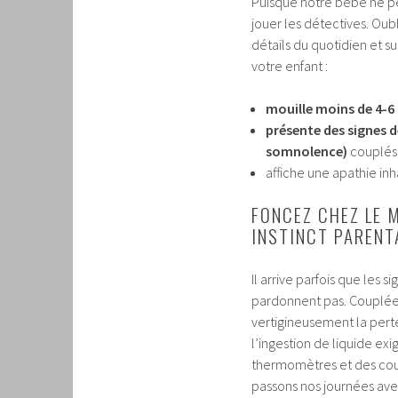
Puisque notre bébé ne pe
jouer les détectives. Oub
détails du quotidien et su
votre enfant :
mouille moins de 4-6 
présente des signes 
somnolence)
couplés 
affiche une apathie inh
FONCEZ CHEZ LE M
INSTINCT PARENT
Il arrive parfois que les s
pardonnent pas. Couplée 
vertigineusement la perte
l’ingestion de liquide ex
thermomètres et des couc
passons nos journées avec