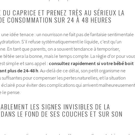
E DU CAPRICE ET PRENEZ TRÈS AU SÉRIEUX LA
DE CONSOMMATION SUR 24 À 48 HEURES
à une idée tenace : un nourrisson ne fait pas de fantaisie sentimentale
dratation. S’il refuse systématiquement le liquide, c’est qu’un
gêne. En tant que parents, on a souvent tendance à temporiser,
e tétée sera la bonne, mais le temps compte. La règle d’or pour vou
est simple et sans appel :
consultez rapidement si votre bébé boit
t plus de 24-48 h
. Au-delà de ce délai, son petit organisme ne
 suffisantes pour compenser les pertes naturelles, et la situation
l éclairé pour éviter des complications qui arrivent malheureusemen
e le pense.
ABLEMENT LES SIGNES INVISIBLES DE LA
DANS LE FOND DE SES COUCHES ET SUR SON