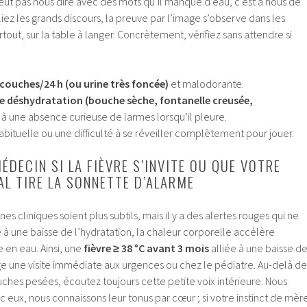
ut pas nous dire avec des mots qu’il manque d’eau, c’est à nous de
liez les grands discours, la preuve par l’image s’observe dans les
rtout, sur la table à langer. Concrètement, vérifiez sans attendre si
couches/24 h (ou urine très foncée)
et malodorante.
de déshydratation (bouche sèche, fontanelle creusée,
à une absence curieuse de larmes lorsqu’il pleure.
abituelle ou une difficulté à se réveiller complètement pour jouer.
ÉDECIN SI LA FIÈVRE S’INVITE OU QUE VOTRE
AL TIRE LA SONNETTE D’ALARME
ignes cliniques soient plus subtils, mais il y a des alertes rouges qui ne
à une baisse de l’hydratation, la chaleur corporelle accélère
 en eau. Ainsi, une
fièvre ≥ 38 °C avant 3 mois
alliée à une baisse d
ige une visite immédiate aux urgences ou chez le pédiatre. Au-delà de
hes pesées, écoutez toujours cette petite voix intérieure. Nous
 eux, nous connaissons leur tonus par cœur ; si votre instinct de mèr