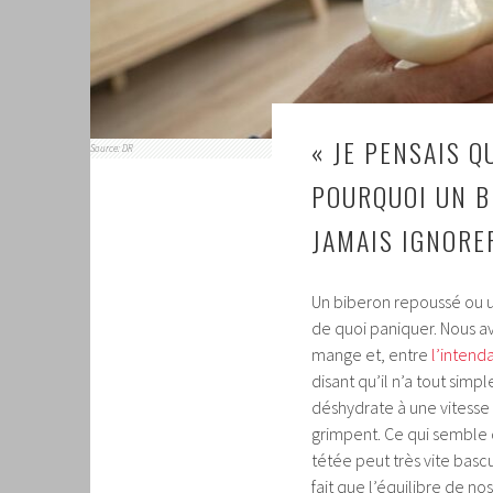
« JE PENSAIS QU
Source: DR
POURQUOI UN B
JAMAIS IGNORE
Un biberon repoussé ou u
de quoi paniquer. Nous av
mange et, entre
l’intend
disant qu’il n’a tout simp
déshydrate à une vitesse 
grimpent. Ce qui semble 
tétée peut très vite basc
fait que l’équilibre de no