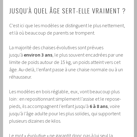
JUSQU’À QUEL ÂGE SERT-ELLE VRAIMENT ?
C’est ici que les modèles se distinguent le plus nettement,
et là où beaucoup de parents se trompent.
La majorité des chaises évolutives sont prévues
jusqu’à
environ 3 ans
, le plus souvent encadrées par une
limite de poids autour de 15 kg, un poids atteint vers cet
âge. Au-delà, l’enfant passe à une chaise normale ou à un
réhausseur.
Les modèles en bois réglable, eux, vont beaucoup plus
loin : en repositionnant simplement l’assise et le repose-
pieds, ils accompagnent l’enfant jusqu’à
6 à 8 ans
, voire
jusqu’à l’âge adulte pour les plus solides, qui supportent
plusieurs dizaines de kilos.
Le mot « évolutive » ne garantit donc pas à lui seul la