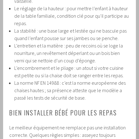
vaisselle.
Le réglage de la hauteur : pour mettre l’enfant à hauteur
de la table familiale, condition clé pour qu’il participe au
repas.
La stabilité : une base large et lestée qui ne bascule pas
quand l’enfant pousse sur ses jambes ou se penche.
L’entretien et la matière : peu de recoins où se loge la
nourriture, un revêtement déperlant ou un bois bien
verni qui se nettoie d’un coup d’éponge.
L’encombrement et le pliage : un atout si votre cuisine
est petite ou si la chaise doit se ranger entre les repas.
La norme NF EN 14988 : c’est la norme européenne des
chaises hautes ; sa présence atteste que le modèle a
passé les tests de sécurité de base.
BIEN INSTALLER BÉBÉ POUR LES REPAS
Le meilleur équipement ne remplace pas une installation
correcte. Quelques règles simples : asseyez toujours