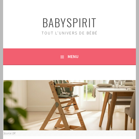
Aller
au
BABYSPIRIT
contenu
principal
TOUT L'UNIVERS DE BÉBÉ
MENU
Source: DR