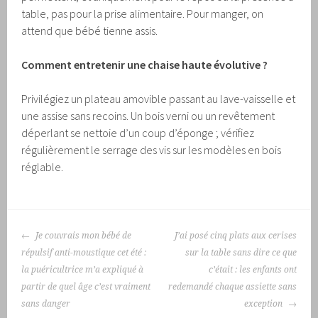
table, pas pour la prise alimentaire. Pour manger, on
attend que bébé tienne assis.
Comment entretenir une chaise haute évolutive ?
Privilégiez un plateau amovible passant au lave-vaisselle et
une assise sans recoins. Un bois verni ou un revêtement
déperlant se nettoie d’un coup d’éponge ; vérifiez
régulièrement le serrage des vis sur les modèles en bois
réglable.
NAVIGATION
Je couvrais mon bébé de
J’ai posé cinq plats aux cerises
DES
répulsif anti-moustique cet été :
sur la table sans dire ce que
ARTICLES
la puéricultrice m’a expliqué à
c’était : les enfants ont
partir de quel âge c’est vraiment
redemandé chaque assiette sans
sans danger
exception