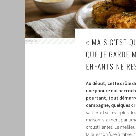
« MAIS C’EST Q
Source: DR
QUE JE GARDE 
ENFANTS NE RE
Au début, cette drôle d
une panure qui accroche 
pourtant, tout démarre
campagne, quelques cro
sorties et soirées plus d
maison, vraiment parfum
croustillantes. Le meilleu
la question fuse à table, 