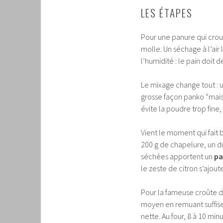
LES ÉTAPES
Pour une panure qui crous
molle. Un séchage à l’air
l’humidité : le pain doit 
Le mixage change tout :
grosse façon panko “mais
évite la poudre trop fine,
Vient le moment qui fait 
200 g de chapelure, un 
séchées apportent un
pa
le zeste de citron s’ajou
Pour la fameuse croûte do
moyen en remuant suffise
nette. Au four, 8 à 10 mi