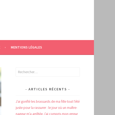
E
MENTIONS LÉGALES
Rechercher :
ARTICLES RÉCENTS
J’ai gonflé les brassards de ma fille tout l’été
juste pour la rassurer : le jour où un maître-
nageur m’a arrêtée, j’ai compris mon erreur