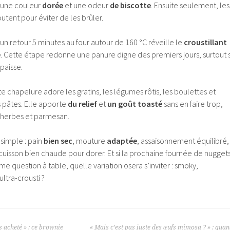
e une couleur
dorée
et une odeur
de biscotte
. Ensuite seulement, les
utent pour éviter de les brûler.
 un retour 5 minutes au four autour de 160 °C réveille le
croustillant
e
. Cette étape redonne une panure digne des premiers jours, surtout s
paisse.
e chapelure adore les gratins, les légumes rôtis, les boulettes et
 pâtes. Elle apporte
du relief
et
un goût toasté
sans en faire trop,
 herbes et parmesan.
e simple : pain
bien sec
, mouture
adaptée
, assaisonnement équilibré,
 cuisson bien chaude pour dorer. Et si la prochaine fournée de nugget
question à table, quelle variation osera s’inviter : smoky,
ltra-crousti ?
as acheté » : ce brownie
« Mais c’est pas juste des œufs mimosa ? » : qua