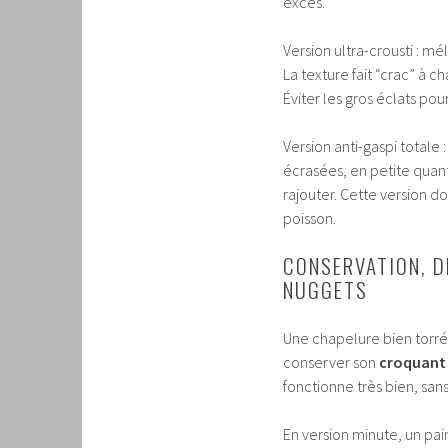
excès.
Version ultra-crousti : m
La texture fait “crac” à 
Éviter les gros éclats pou
Version anti-gaspi totale 
écrasées, en petite quant
rajouter. Cette version 
poisson.
CONSERVATION, D
NUGGETS
Une chapelure bien torréf
conserver son
croquant
fonctionne très bien, san
En version minute, un pai