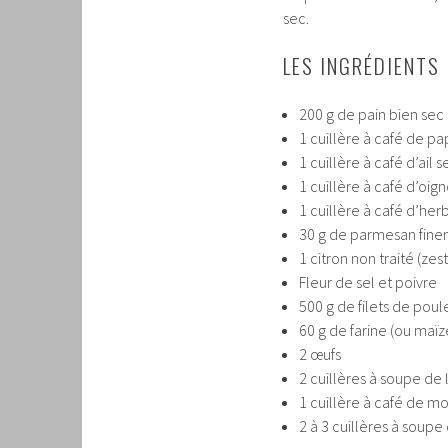
sec.
LES INGRÉDIENTS
200 g de pain bien se
1 cuillère à café de pa
1 cuillère à café d’ail
1 cuillère à café d’oi
1 cuillère à café d’he
30 g de parmesan fine
1 citron non traité (zes
Fleur de sel et poivre
500 g de filets de poul
60 g de farine (ou maï
2 œufs
2 cuillères à soupe de 
1 cuillère à café de m
2 à 3 cuillères à soupe 