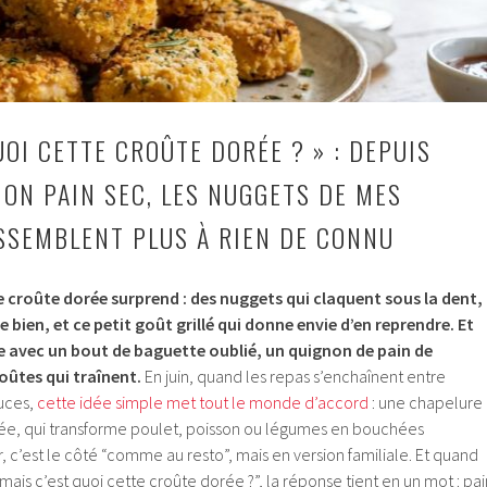
UOI CETTE CROÛTE DORÉE ? » : DEPUIS
MON PAIN SEC, LES NUGGETS DE MES
SSEMBLENT PLUS À RIEN DE CONNU
e croûte dorée surprend : des nuggets qui claquent sous la dent,
bien, et ce petit goût grillé qui donne envie d’en reprendre.
Et
 avec un bout de baguette oublié, un quignon de pain de
ûtes qui traînent.
En juin, quand les repas s’enchaînent entre
ouces,
cette idée simple met tout le monde d’accord
: une chapelure
ée, qui transforme poulet, poisson ou légumes en bouchées
r, c’est le côté “comme au resto”, mais en version familiale. Et quand
“mais c’est quoi cette croûte dorée ?”, la réponse tient en un mot : pai