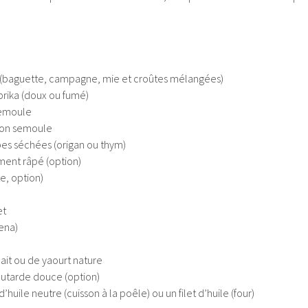
c (baguette, campagne, mie et croûtes mélangées)
prika (doux ou fumé)
 semoule
gnon semoule
rbes séchées (origan ou thym)
ment râpé (option)
te, option)
et
zena)
lait ou de yaourt nature
outarde douce (option)
d’huile neutre (cuisson à la poêle) ou un filet d’huile (four)