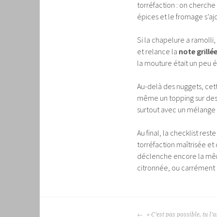
torréfaction : on cherch
épices et le fromage s’ajo
Si la chapelure a ramolli,
et relance la
note grillé
la mouture était un peu é
Au-delà des nuggets, cett
même un topping sur des
surtout avec un mélange
Au final, la checklist rest
torréfaction maîtrisée et
déclenche encore la même 
citronnée, ou carrément u
NAVIGATION
« C’est pas possible, tu l’