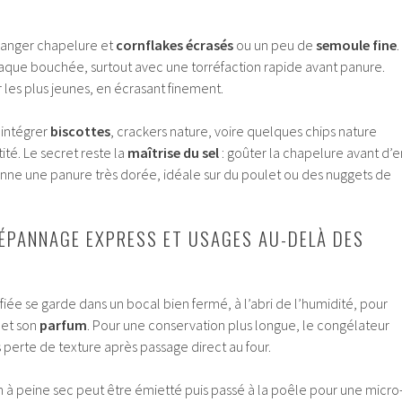
élanger chapelure et
cornflakes écrasés
ou un peu de
semoule fine
.
chaque bouchée, surtout avec une torréfaction rapide avant panure.
r les plus jeunes, en écrasant finement.
: intégrer
biscottes
, crackers nature, voire quelques chips nature
ité. Le secret reste la
maîtrise du sel
: goûter la chapelure avant d’e
donne une panure très dorée, idéale sur du poulet ou des nuggets de
ÉPANNAGE EXPRESS ET USAGES AU-DELÀ DES
iée se garde dans un bocal bien fermé, à l’abri de l’humidité, pour
et son
parfum
. Pour une conservation plus longue, le congélateur
s perte de texture après passage direct au four.
n à peine sec peut être émietté puis passé à la poêle pour une micro