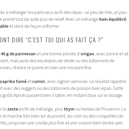
ste à mélanger les pains secs au fil des repas : un peu de mie, un peu
e prend tout de suite plus de relief. Avec un mélange
bien équilibré
,
table
et dore de façon uniforme.
ONT DIRE “C’EST TOI QUI AS FAIT ÇA ?”
r
40 g de parmesan
et une bonne pincée d’
origan
, avec poivre et ail
ulet, mais aussi des escalopes de dinde ou des bâtonnets de
eunes, réduire le poivre et viser une mouture fine.
paprika fumé
et
cumin
, avec oignon semoule. Le résultat rappelle
it avec des nuggets ou des bâtonnets de poisson bien épais. Cette
 goûts épicés passent bien à table, en restant doux sur le dosage.
r le
zeste
en fin de mélange, plus
thym
ou herbes de Provence. La
 et marche très bien sur du poulet, du colin ou des croquettes de
tits, proposer une croûte plus fine et une cuisson bien dorée sans