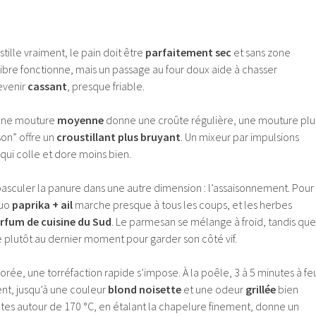
tille vraiment, le pain doit être
parfaitement sec
et sans zone
 libre fonctionne, mais un passage au four doux aide à chasser
devenir
cassant
, presque friable.
 une mouture
moyenne
donne une croûte régulière, une mouture plu
on” offre un
croustillant plus bruyant
. Un mixeur par impulsions
 qui colle et dore moins bien.
basculer la panure dans une autre dimension : l’assaisonnement. Pour
duo
paprika + ail
marche presque à tous les coups, et les herbes
rfum de cuisine du Sud
. Le parmesan se mélange à froid, tandis que
te plutôt au dernier moment pour garder son côté vif.
rée, une torréfaction rapide s’impose. À la poêle, 3 à 5 minutes à fe
nt, jusqu’à une couleur
blond noisette
et une odeur
grillée
bien
nutes autour de 170 °C, en étalant la chapelure finement, donne un