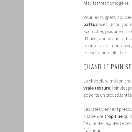
résultat très homogène.
Pour les nuggets, couper
battus
avec lait ou yaour
accrocher, puis une cuisso
d’huile, donne une surfac
textures avec morceaux ;
et une panure plus fine.
QUAND LE PAIN S
La chapelure maison chan
vraie texture
, loin des
apporte un croustillant l
Les ratés viennent presq
chapelure
trop fine
qui 
fréquente : ajouter le zes
fraîcheur.