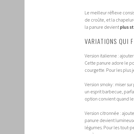
Le meilleur réflexe consi
de croûte, et la chapelur
la panure devient
plus s
VARIATIONS QUI F
Version italienne : ajoute
Cette panure adore le po
courgette. Pour les plus j
Version smoky : miser sur
un esprit barbecue, parfa
option convient quand les
Version citronnée : ajoute
panure devient lumineuse
légumes. Pour les tout-pe