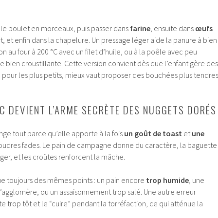
 le poulet en morceaux, puis passer dans
farine
, ensuite dans
œufs
t, et enfin dans la chapelure. Un pressage léger aide la panure à bien
n au four à 200 °C avec un filet d’huile, ou à la poêle avec peu
e bien croustillante. Cette version convient dès que l’enfant gère des
 pour les plus petits, mieux vaut proposer des bouchées plus tendre
EC DEVIENT L’ARME SECRÈTE DES NUGGETS DORÉS
ge tout parce qu’elle apporte à la fois
un goût de toast
et
une
 poudres fades. Le pain de campagne donne du caractère, la baguette
éger, et les croûtes renforcent la mâche.
ue toujours des mêmes points : un pain encore
trop humide
, une
s’agglomère, ou un assaisonnement trop salé. Une autre erreur
te trop tôt et le “cuire” pendant la torréfaction, ce qui atténue la