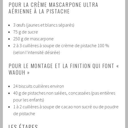
POUR LA CRÈME MASCARPONE ULTRA
AÉRIENNE À LA PISTACHE
3 œufs (jaunes et blancs séparés)
75 g de sucre
250 g de mascarpone
2 à 3 cuillères à soupe de crème de pistache 100 %
(selon l’intensité désirée)
POUR LE MONTAGE ET LA FINITION QUI FONT «
WAOUH »
24 biscuits cuillères environ
40 g de pistaches non salées, concassées (pas entières
pour les enfants)
1 à 2 cuillères à soupe de cacao non sucré ou de poudre
de pistache
LES ÉTAPES