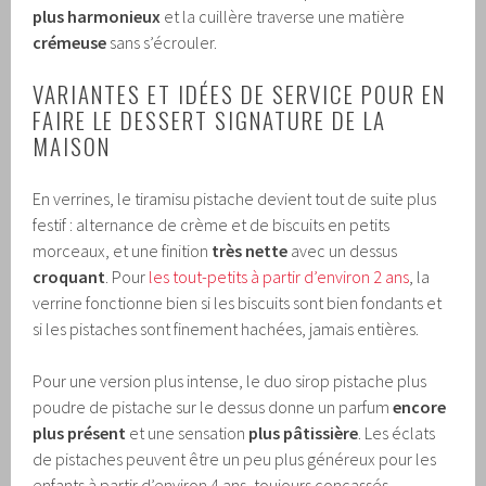
plus harmonieux
et la cuillère traverse une matière
crémeuse
sans s’écrouler.
VARIANTES ET IDÉES DE SERVICE POUR EN
FAIRE LE DESSERT SIGNATURE DE LA
MAISON
En verrines, le tiramisu pistache devient tout de suite plus
festif : alternance de crème et de biscuits en petits
morceaux, et une finition
très nette
avec un dessus
croquant
. Pour
les tout-petits à partir d’environ 2 ans
, la
verrine fonctionne bien si les biscuits sont bien fondants et
si les pistaches sont finement hachées, jamais entières.
Pour une version plus intense, le duo sirop pistache plus
poudre de pistache sur le dessus donne un parfum
encore
plus présent
et une sensation
plus pâtissière
. Les éclats
de pistaches peuvent être un peu plus généreux pour les
enfants à partir d’environ 4 ans, toujours concassés.