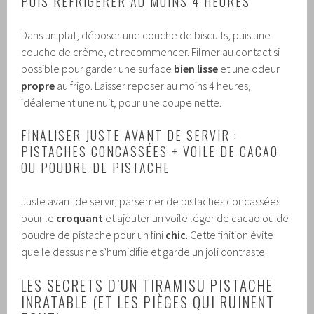
PUIS RÉFRIGÉRER AU MOINS 4 HEURES
Dans un plat, déposer une couche de biscuits, puis une
couche de crème, et recommencer. Filmer au contact si
possible pour garder une surface
bien lisse
et une odeur
propre
au frigo. Laisser reposer au moins 4 heures,
idéalement une nuit, pour une coupe nette.
FINALISER JUSTE AVANT DE SERVIR :
PISTACHES CONCASSÉES + VOILE DE CACAO
OU POUDRE DE PISTACHE
Juste avant de servir, parsemer de pistaches concassées
pour le
croquant
et ajouter un voile léger de cacao ou de
poudre de pistache pour un fini
chic
. Cette finition évite
que le dessus ne s’humidifie et garde un joli contraste.
LES SECRETS D’UN TIRAMISU PISTACHE
INRATABLE (ET LES PIÈGES QUI RUINENT