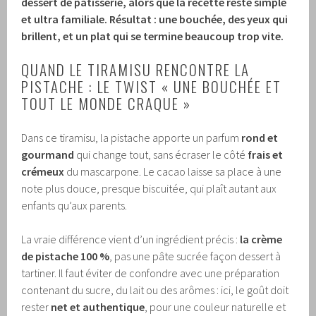
dessert de pâtisserie, alors que la recette reste simple
et ultra familiale. Résultat : une bouchée, des yeux qui
brillent, et un plat qui se termine beaucoup trop vite.
QUAND LE TIRAMISU RENCONTRE LA
PISTACHE : LE TWIST « UNE BOUCHÉE ET
TOUT LE MONDE CRAQUE »
Dans ce tiramisu, la pistache apporte un parfum
rond et
gourmand
qui change tout, sans écraser le côté
frais et
crémeux
du mascarpone. Le cacao laisse sa place à une
note plus douce, presque biscuitée, qui plaît autant aux
enfants qu’aux parents.
La vraie différence vient d’un ingrédient précis :
la crème
de pistache 100 %
, pas une pâte sucrée façon dessert à
tartiner. Il faut éviter de confondre avec une préparation
contenant du sucre, du lait ou des arômes : ici, le goût doit
rester
net et authentique
, pour une couleur naturelle et