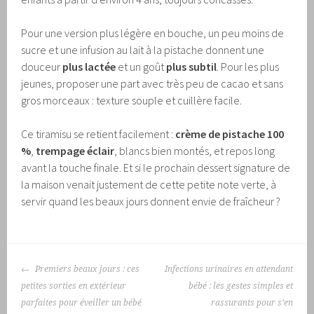
Pour une version plus légère en bouche, un peu moins de
sucre et une infusion au lait à la pistache donnent une
douceur
plus lactée
et un goût
plus subtil
. Pour les plus
jeunes, proposer une part avec très peu de cacao et sans
gros morceaux : texture souple et cuillère facile.
Ce tiramisu se retient facilement :
crème de pistache 100
%
,
trempage éclair
, blancs bien montés, et repos long
avant la touche finale. Et si le prochain dessert signature de
la maison venait justement de cette petite note verte, à
servir quand les beaux jours donnent envie de fraîcheur ?
NAVIGATION
Premiers beaux jours : ces
Infections urinaires en attendant
DES
petites sorties en extérieur
bébé : les gestes simples et
ARTICLES
parfaites pour éveiller un bébé
rassurants pour s’en