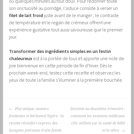
ou quelques minutes au four doux. Pour redonner toute
son onctuosité au porridge, l’astuce consiste à verser un
filet de lait froid
juste avant de le manger ; le contraste
de température et le regain de crémeux offrent une
expérience gustative tout aussi savoureuse que le premier
jour.
Transformer des ingrédients simples en un festin
chaleureux
est à la portée de tous et apporte une note de
joie bienvenue en cette période de fin d’hiver. Dès le
prochain week-end, testez cette recette et observez les
yeux de toute la famille s’illuminer à la première bouchée.
NAVIGATION
Plat unique, saveurs
Enceinte au deuxième trimestre :
DES
fondantes et béchamel légère : la
comment les examens médicaux
ARTICLES
recette réconfort express des
clés veillent sur la santé de bébé
lasagnes poireaux-truite fumée
et la vôtre