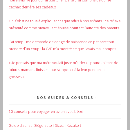
notre avis : le jour où j’ai osé lui en parler, j’ai compris ce qui se
cachait derrière ses cadeaux
On s’obstine tous à expliquer chaque refus à nos enfants : ce réflexe
présenté comme bienveillant épuise pourtant l’autorité des parents
J’ai rempli ma demande de congé de naissance en pensant tout
prendre d’un coup : la CAF m’a montré ce que j’avais mal compris
« Je pensais que ma mère voulait juste m’aider » : pourquoi tant de
futures mamans finissent par s’opposer à la leur pendant la
grossesse
NOS GUIDES & CONSEILS
10 conseils pour voyager en avion avec bébé
Guide d’achat !
Siège-auto i-Size… Kézako ?