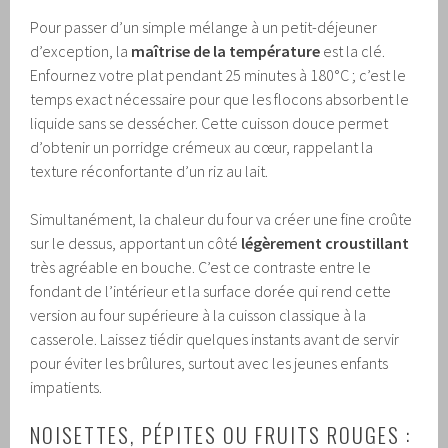
Pour passer d’un simple mélange à un petit-déjeuner
d’exception, la
maîtrise de la température
est la clé.
Enfournez votre plat pendant 25 minutes à 180°C ; c’est le
temps exact nécessaire pour que les flocons absorbent le
liquide sans se dessécher. Cette cuisson douce permet
d’obtenir un porridge crémeux au cœur, rappelant la
texture réconfortante d’un riz au lait.
Simultanément, la chaleur du four va créer une fine croûte
sur le dessus, apportant un côté
légèrement croustillant
très agréable en bouche. C’est ce contraste entre le
fondant de l’intérieur et la surface dorée qui rend cette
version au four supérieure à la cuisson classique à la
casserole. Laissez tiédir quelques instants avant de servir
pour éviter les brûlures, surtout avec les jeunes enfants
impatients.
NOISETTES, PÉPITES OU FRUITS ROUGES :