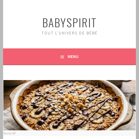
Aller
au
BABYSPIRIT
contenu
principal
TOUT L'UNIVERS DE BÉBÉ
MENU
Source: DR