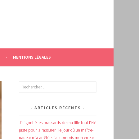
E
MENTIONS LÉGALES
Rechercher :
ARTICLES RÉCENTS
J’ai gonflé les brassards de ma fille tout l’été
juste pour la rassurer : le jour où un maître-
nageur m’a arrêtée, j’ai compris mon erreur