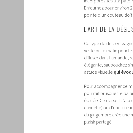
Incorporez-les à la pâte.
Enfournez pour environ 2
pointe d’un couteau doit 
L’ART DE LA DÉG
Ce type de dessert gagne
veille ou le matin pour l
diffuser dans l’amande, 
élégante, saupoudrez simp
astuce visuelle
qui évoqu
Pour accompagner ce moel
pourrait brusquer le pal
épicée. Ce dessert s’a
cannelle) ou d’une infusio
du gingembre crée une ha
plaisir partagé.