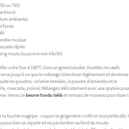
T55 ou T65)
ne blond
ature ambiante)
el fondu
fit
annelle moulue
muscade râpée
ng moulu (ou poivre noir très fin)
r votre four à 180°C. Dans un grand saladier, fouettez les œufs
 canne jusqu’à ce que le mélange blanchisse légèrement et devienne
ite les poudres : la farine tamisée, la poudre d’amandes et le
lle, muscade, poivre). Mélangez délicatement avec une spatule pou
ne. Versez le
beurre fondu tiédi
et remuez de nouveau pour lisser l
 la touche magique : coupez le gingembre confit en tout petits dés. I
fins pour bien se répartir et ne pas tomber au fond du moule.