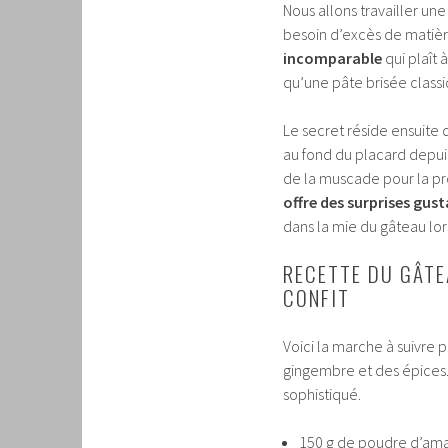
Nous allons travailler un
besoin d’excès de matièr
incomparable
qui plaît 
qu’une pâte brisée classi
Le secret réside ensuite 
au fond du placard depuis 
de la muscade pour la pr
offre des surprises gus
dans la mie du gâteau lors
RECETTE DU GÂTE
CONFIT
Voici la marche à suivre 
gingembre et des épices
sophistiqué.
150 g de poudre d’am