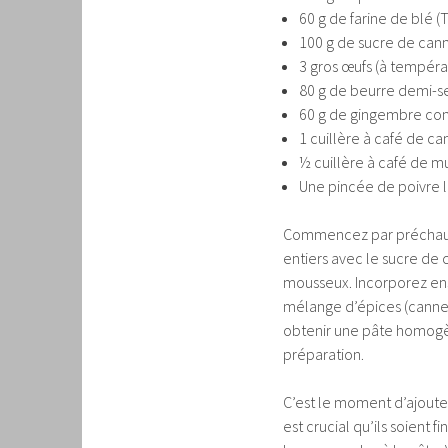
60 g de farine de blé (
100 g de sucre de can
3 gros œufs (à tempér
80 g de beurre demi-s
60 g de gingembre con
1 cuillère à café de c
½ cuillère à café de 
Une pincée de poivre lo
Commencez par préchauffe
entiers avec le sucre de
mousseux. Incorporez ensu
mélange d’épices (canne
obtenir une pâte homogè
préparation.
C’est le moment d’ajouter
est crucial qu’ils soient 