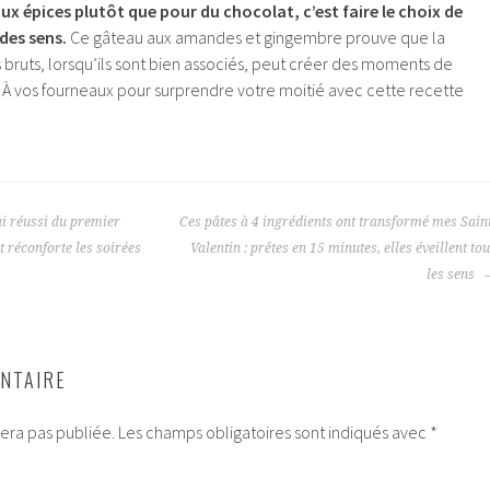
ux épices plutôt que pour du chocolat, c’est faire le choix de
 des sens.
Ce gâteau aux amandes et gingembre prouve que la
s bruts, lorsqu’ils sont bien associés, peut créer des moments de
. À vos fourneaux pour surprendre votre moitié avec cette recette
’ai réussi du premier
Ces pâtes à 4 ingrédients ont transformé mes Sain
t réconforte les soirées
Valentin : prêtes en 15 minutes, elles éveillent to
les sens
NTAIRE
era pas publiée.
Les champs obligatoires sont indiqués avec
*