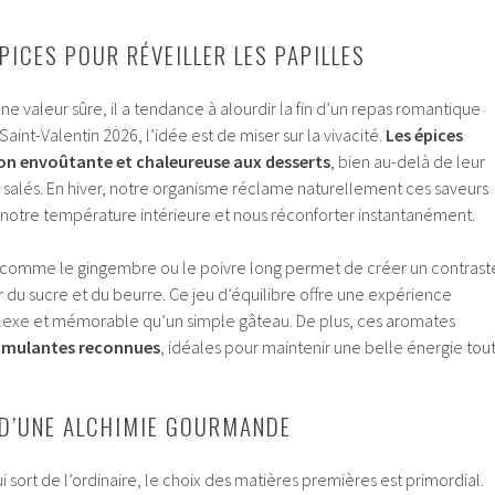
PICES POUR RÉVEILLER LES PAPILLES
une valeur sûre, il a tendance à alourdir la fin d’un repas romantique
aint-Valentin 2026, l’idée est de miser sur la vivacité.
Les épices
n envoûtante et chaleureuse aux desserts
, bien au-delà de leur
s salés. En hiver, notre organisme réclame naturellement ces saveurs
otre température intérieure et nous réconforter instantanément.
nts comme le gingembre ou le poivre long permet de créer un contrast
r du sucre et du beurre. Ce jeu d’équilibre offre une expérience
lexe et mémorable qu’un simple gâteau. De plus, ces aromates
timulantes reconnues
, idéales pour maintenir une belle énergie tou
 D’UNE ALCHIMIE GOURMANDE
i sort de l’ordinaire, le choix des matières premières est primordial.