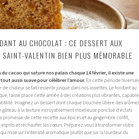
NDANT AU CHOCOLAT : CE DESSERT AUX
A SAINT-VALENTIN BIEN PLUS MÉMORABLE
 du cacao qui sature nos palais chaque 14 février, il existe une
 tout aussi suave pour célébrer l’amour.
En cette période hivernal
e de chaleur se fait ressentir jusque dans nos assiettes. Le fondant au
que, laisse place cette année à des créations plus vibrantes, capable
 subtilité. Imaginez un dessert dont chaque bouchée libère des arôme
un gâteau à la texture incroyablement moelleuse ponctué d’éclats
 la promesse de cette recette aux épices et au gingembre confit,
esprits et réchauffer les cœurs. Préparez-vous à transformer votre
ui mise sur l’intensité aromatique plutôt que sur la lourdeur du