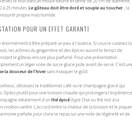
 Versez le tout dans un moule beurré et fariné de 20 cm de diamètre.
0 à 25 minutes.
Le gâteau doit être doré et souple au toucher
; la
ressortir propre mais humide.
USTATION POUR UN EFFET GARANTI
 énormément à être préparé un peu à l’avance. Si vous le cuisinez la
e soir, les arômes du gingembre et des épices auront le temps de
rendant le gâteau encore plus parfumé. Pour une présentation
lement un léger voile de sucre glace juste avant de servir. C’est un
e la douceur de l’hiver
sans masquer le goût.
leux, délaissez le traditionnel café ou le champagne glacé qui
ais. Optez plutôt pour une boisson chaude qui prolongera l’expérienc
ccompagne idéalement d’un
thé épicé
(type Chaï ou thé noir à la
n rooibos vanille. L’accord entre la chaleur de la boisson et le piquan
rmonie parfaite pour clore le repas sur une note de légèreté et de