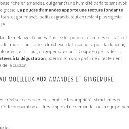
e base riche en amandes, qui garantit une humidité parfaite sans avoir
e grasse.
La poudre d’amandes apporte une texture fondante
à tous les gourmands, petits et grands, tout en restant plus digeste
que.
dans le mélange d’épices. Oubliez les poudres éventées qui traînent
des mois. Il faut ici de la fraîcheur : de la cannelle pour la douceur,
ofondeur, et surtout, du gingembre confit. Coupé en petits dés,
il
tatives à la dégustation
, libérant son sirop parfumé directement
 de la cuisson.
AU MOELLEUX AUX AMANDES ET GINGEMBRE
pour réaliser ce dessert qui combine les propriétés stimulantes du
. Cette préparation est très simple et ne demande aucun équipemen
andes