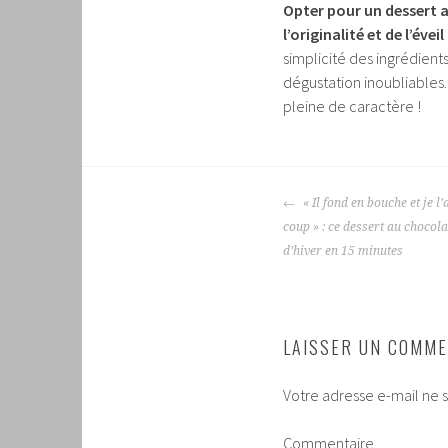
Opter pour un dessert a
l’originalité et de l’éveil
simplicité des ingrédient
dégustation inoubliables
pleine de caractère !
NAVIGATION
« Il fond en bouche et je l
DES
coup » : ce dessert au chocola
ARTICLES
d’hiver en 15 minutes
LAISSER UN COMME
Votre adresse e-mail ne s
Commentaire