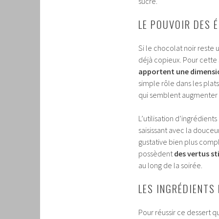
sucre.
LE POUVOIR DES É
Si le chocolat noir reste 
déjà copieux. Pour cette S
apportent une dimensio
simple rôle dans les plat
qui semblent augmenter n
L’utilisation d’ingrédie
saisissant avec la douceu
gustative bien plus comp
possèdent
des vertus s
au long de la soirée.
LES INGRÉDIENTS
Pour réussir ce dessert qu