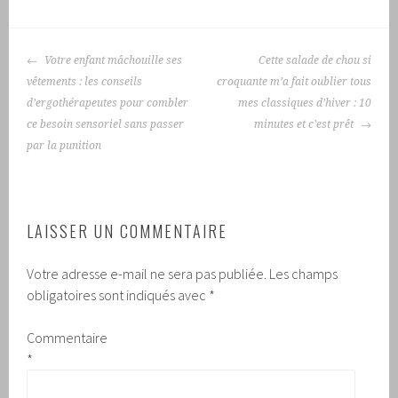
NAVIGATION
Votre enfant mâchouille ses
Cette salade de chou si
DES
vêtements : les conseils
croquante m’a fait oublier tous
ARTICLES
d’ergothérapeutes pour combler
mes classiques d’hiver : 10
ce besoin sensoriel sans passer
minutes et c’est prêt
par la punition
LAISSER UN COMMENTAIRE
Votre adresse e-mail ne sera pas publiée.
Les champs
obligatoires sont indiqués avec
*
Commentaire
*