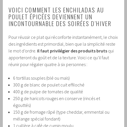
VOICI COMMENT LES ENCHILADAS AU
POULET ÉPICÉES DEVIENNENT UN
INCONTOURNABLE DES SOIRÉES D’HIVER
Pour réussir ce plat qui réconforte instantanément, le choix
des ingrédients est primordial, bien que la simplicité reste
le mot d’ordre.
Il faut privilégier des produits bruts
qui
apporteront du goût et de la texture. Voici ce qu’il faut
réunir pour régaler quatre à six personnes :
6 tortillas souples (blé ou maïs)
300 g de blanc de poulet cuit effiloché
400 g de pulpe de tomates de qualité
250 g de haricots rouges en conserve (rincés et
égouttés)
150 g de fromage râpé (type cheddar, emmental ou
mélange spécial fondant)
1 cuillère à café de cumin moulu