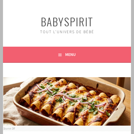
Aller
au
BABYSPIRIT
contenu
principal
TOUT L'UNIVERS DE BÉBÉ
MENU
Source: DR