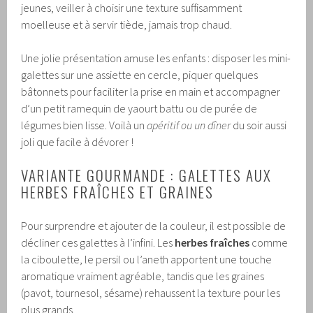
jeunes, veiller à choisir une texture suffisamment
moelleuse et à servir tiède, jamais trop chaud.
Une jolie présentation amuse les enfants : disposer les mini-
galettes sur une assiette en cercle, piquer quelques
bâtonnets pour faciliter la prise en main et accompagner
d’un petit ramequin de yaourt battu ou de purée de
légumes bien lisse. Voilà un
apéritif ou un dîner
du soir aussi
joli que facile à dévorer !
VARIANTE GOURMANDE : GALETTES AUX
HERBES FRAÎCHES ET GRAINES
Pour surprendre et ajouter de la couleur, il est possible de
décliner ces galettes à l’infini. Les
herbes fraîches
comme
la ciboulette, le persil ou l’aneth apportent une touche
aromatique vraiment agréable, tandis que les graines
(pavot, tournesol, sésame) rehaussent la texture pour les
plus grands.