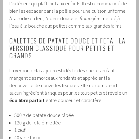
l’extérieur qui plaît tant aux enfants. Il est recommandé de
bien les espacer dans la poêle pour une cuisson uniforme.
À la sortie du feu, l’odeur douce et
fromagère
met déjà
l’eau à la bouche aux petites comme aux grandes faims !
GALETTES DE PATATE DOUCE ET FETA : LA
VERSION CLASSIQUE POUR PETITS ET
GRANDS
La version « classique » est idéale dès que les enfants
mangent des morceaux fondants et apprécient la
découverte de nouvelles textures. Elle ne comprend
aucun ingrédient à risques pour les tout-petits et révèle un
équilibre parfait
entre douceur et caractère.
500 g de patate douce râpée
120 g de feta émiettée
1 œuf
40 g de farine