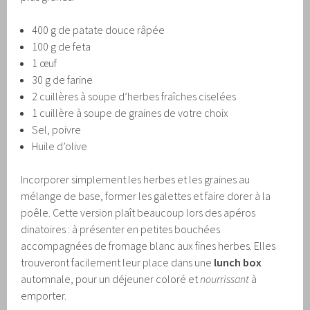
400 g de patate douce râpée
100 g de feta
1 œuf
30 g de farine
2 cuillères à soupe d’herbes fraîches ciselées
1 cuillère à soupe de graines de votre choix
Sel, poivre
Huile d’olive
Incorporer simplement les herbes et les graines au
mélange de base, former les galettes et faire dorer à la
poêle. Cette version plaît beaucoup lors des apéros
dinatoires : à présenter en petites bouchées
accompagnées de fromage blanc aux fines herbes. Elles
trouveront facilement leur place dans une
lunch box
automnale, pour un déjeuner coloré et
nourrissant
à
emporter.