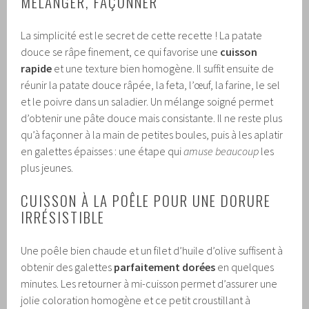
MÉLANGER, FAÇONNER
La simplicité est le secret de cette recette ! La patate
douce se râpe finement, ce qui favorise une
cuisson
rapide
et une texture bien homogène. Il suffit ensuite de
réunir la patate douce râpée, la feta, l’œuf, la farine, le sel
et le poivre dans un saladier. Un mélange soigné permet
d’obtenir une pâte douce mais consistante. Il ne reste plus
qu’à façonner à la main de petites boules, puis à les aplatir
en galettes épaisses : une étape qui
amuse beaucoup
les
plus jeunes.
CUISSON À LA POÊLE POUR UNE DORURE
IRRÉSISTIBLE
Une poêle bien chaude et un filet d’huile d’olive suffisent à
obtenir des galettes
parfaitement dorées
en quelques
minutes. Les retourner à mi-cuisson permet d’assurer une
jolie coloration homogène et ce petit croustillant à