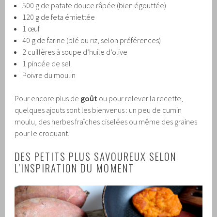
500 g de patate douce râpée (bien égouttée)
120 g de feta émiettée
1 œuf
40 g de farine (blé ou riz, selon préférences)
2 cuillères à soupe d’huile d’olive
1 pincée de sel
Poivre du moulin
Pour encore plus de
goût
ou pour relever la recette,
quelques ajouts sont les bienvenus : un peu de cumin
moulu, des herbes fraîches ciselées ou même des graines
pour le croquant.
DES PETITS PLUS SAVOUREUX SELON
L’INSPIRATION DU MOMENT