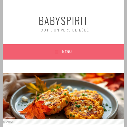
Aller
au
BABYSPIRIT
contenu
principal
TOUT L'UNIVERS DE BÉBÉ
MENU
Source: DR