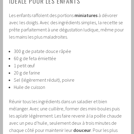
IDÉALE POUR LES ENFANTS
Les enfants raffolent des portions
miniatures
à dévorer
avec les doigts. Avec des ingrédients simples, la recette se
prête parfaitement à une dégustation ludique, même pour
les mains les plus maladroites.
300 g de patate douce râpée
60 g de feta émiettée
1 petit œuf
20 g de farine
Sel (légèrement réduit), poivre
Huile de cuisson
Réunir tous les ingrédients dans un saladier et bien
mélanger. Avec une cuillère, former des mini-boules puis
les aplatir légèrement. Les faire revenir à la poêle chaude
avec un peu d’huile, seulement deux à trois minutes de
chaque côté pour maintenir leur
douceur
. Pour les plus