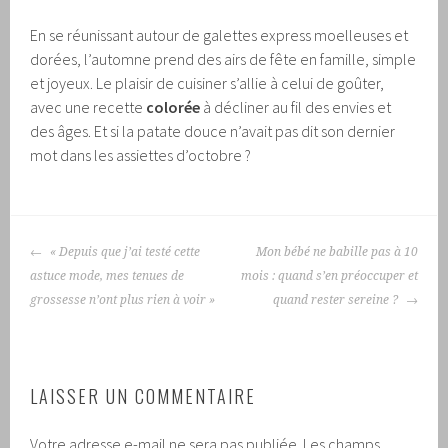
En se réunissant autour de galettes express moelleuses et
dorées, l’automne prend des airs de fête en famille, simple
et joyeux. Le plaisir de cuisiner s’allie à celui de goûter,
avec une recette
colorée
à décliner au fil des envies et
des âges. Et si la patate douce n’avait pas dit son dernier
mot dans les assiettes d’octobre ?
NAVIGATION
« Depuis que j’ai testé cette
Mon bébé ne babille pas à 10
DES
astuce mode, mes tenues de
mois : quand s’en préoccuper et
ARTICLES
grossesse n’ont plus rien à voir »
quand rester sereine ?
LAISSER UN COMMENTAIRE
Votre adresse e-mail ne sera pas publiée.
Les champs